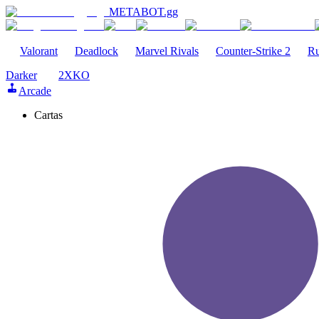
METABOT
.gg
Valorant
Deadlock
Marvel Rivals
Counter-Strike 2
Ru
Darker
2XKO
Arcade
Cartas