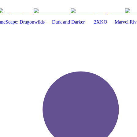
neScape: Dragonwilds
Dark and Darker
2XKO
Marvel Riv