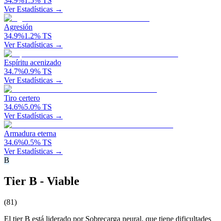
34.9
%
1.5
%
TS
Ver Estadísticas →
Agresión
34.9
%
1.2
%
TS
Ver Estadísticas →
Espíritu acenizado
34.7
%
0.9
%
TS
Ver Estadísticas →
Tiro certero
34.6
%
5.0
%
TS
Ver Estadísticas →
Armadura eterna
34.6
%
0.5
%
TS
Ver Estadísticas →
B
Tier B - Viable
(
81
)
El tier B está liderado por Sobrecarga neural, que tiene dificultades