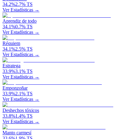
34.2
%
2.7
%
TS
Ver Estadísticas →
Aprendiz de todo
34.1
%
0.7
%
TS
Ver Estadísticas →
Réquiem
34.1
%
2.5
%
TS
Ver Estadísticas →
Estratega
33.9
%
3.1
%
TS
Ver Estadísticas →
Emponzoñar
33.9
%
2.1
%
TS
Ver Estadísticas →
Deshechos tóxicos
33.8
%
1.4
%
TS
Ver Estadísticas →
Manto carmesí
33.6
%
1.9
%
TS