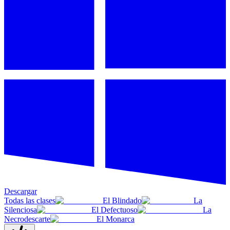
Descargar
Todas las clases
El Blindado
La
Silenciosa
El Defectuoso
La
Necrodescarte
El Monarca