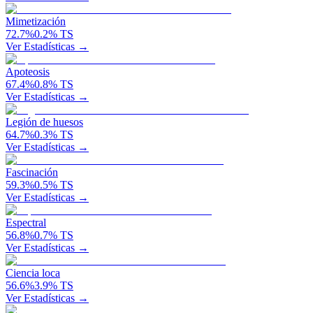
Mimetización
72.7
%
0.2
%
TS
Ver Estadísticas →
Apoteosis
67.4
%
0.8
%
TS
Ver Estadísticas →
Legión de huesos
64.7
%
0.3
%
TS
Ver Estadísticas →
Fascinación
59.3
%
0.5
%
TS
Ver Estadísticas →
Espectral
56.8
%
0.7
%
TS
Ver Estadísticas →
Ciencia loca
56.6
%
3.9
%
TS
Ver Estadísticas →