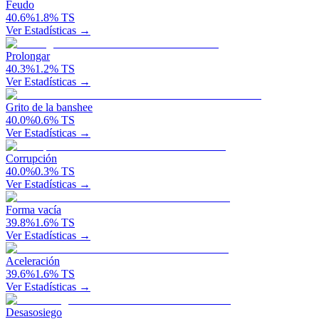
Feudo
40.6
%
1.8
%
TS
Ver Estadísticas →
Prolongar
40.3
%
1.2
%
TS
Ver Estadísticas →
Grito de la banshee
40.0
%
0.6
%
TS
Ver Estadísticas →
Corrupción
40.0
%
0.3
%
TS
Ver Estadísticas →
Forma vacía
39.8
%
1.6
%
TS
Ver Estadísticas →
Aceleración
39.6
%
1.6
%
TS
Ver Estadísticas →
Desasosiego