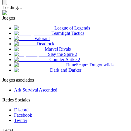
Loading…
Juegos
League of Legends
Teamfight Tactics
Valorant
Deadlock
Marvel Rivals
Slay the Spire 2
Counter-Strike 2
RuneScape: Dragonwilds
Dark and Darker
Juegos asociados
Ark Survival Ascended
Redes Sociales
Discord
Facebook
Twitter
Legal