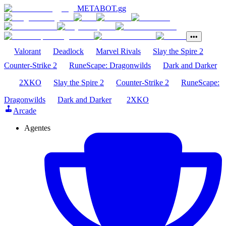
METABOT
.gg
•••
Valorant
Deadlock
Marvel Rivals
Slay the Spire 2
Counter-Strike 2
RuneScape: Dragonwilds
Dark and Darker
2XKO
Slay the Spire 2
Counter-Strike 2
RuneScape:
Dragonwilds
Dark and Darker
2XKO
Arcade
Agentes