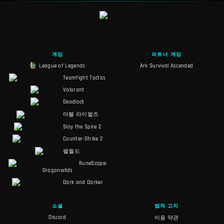
게임
파트너 게임
League of Legends
Ark Survival Ascended
Teamfight Tactics
Valorant
Deadlock
마블 라이벌즈
Slay the Spire 2
Counter-Strike 2
팰월드
RuneScape:
Dragonwilds
Dark and Darker
소셜
법적 고지
Discord
이용 약관