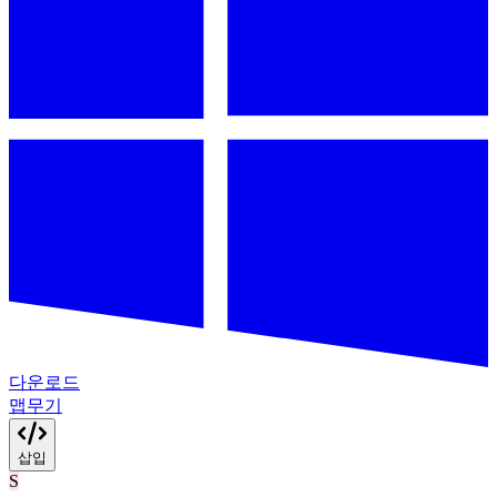
다운로드
맵
무기
삽입
S