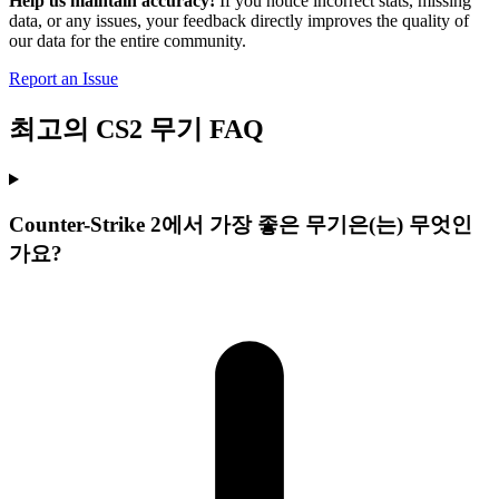
Help us maintain accuracy!
If you notice incorrect stats, missing
data, or any issues, your feedback directly improves the quality of
our data for the entire community.
Report an Issue
최고의 CS2 무기 FAQ
Counter-Strike 2에서 가장 좋은 무기은(는) 무엇인
가요?