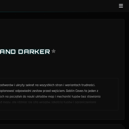
 AND DARKER
otworów i ukryty sekret na wszystkich stron i wariantach trudności.
 zaplanować odpowiedni zestaw przed wejściem. Goblin Caves to jeden z
 loch na początek do nauki układów map i mechaniki łupów bez stawiania
ad mapy, ale różniąc się siłą wrogów, jakością łupów i ograniczeniami
gę nad graczami nawigującymi wyłącznie z pamięci. Mapa jest szczególnie
aną ekstrakcją z pełnym ekwipunkiem a śmiercią w ostatniej chwili. Dane
a Goblin Caves jest aktualizowana wraz z każdym patchem, by
rstw, by skupić się na pojedynczej kategorii znaczników podczas