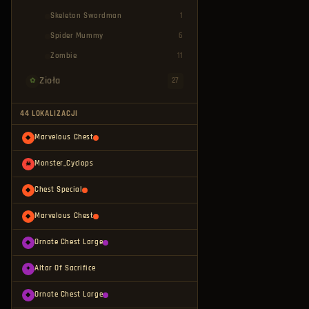
Skeleton Swordman
1
Spider Mummy
6
Zombie
11
Zioła
27
✿
44 LOKALIZACJI
Marvelous Chest
◆
Monster_Cyclops
☠
Chest Special
◆
Marvelous Chest
◆
Ornate Chest Large
◆
Altar Of Sacrifice
✦
Ornate Chest Large
◆