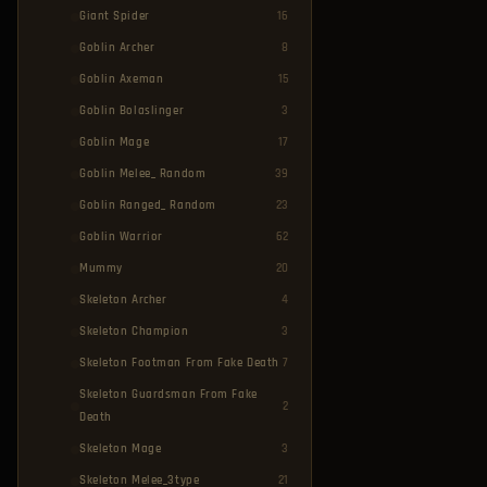
Giant Spider
16
Goblin Archer
8
Goblin Axeman
15
Goblin Bolaslinger
3
Goblin Mage
17
Goblin Melee_ Random
39
Goblin Ranged_ Random
23
Goblin Warrior
62
Mummy
20
Skeleton Archer
4
Skeleton Champion
3
Skeleton Footman From Fake Death
7
Skeleton Guardsman From Fake
2
Death
Skeleton Mage
3
Skeleton Melee_3type
21