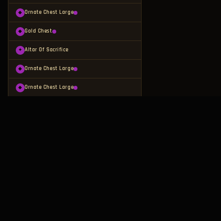
Ornate Chest Large
◆
Gold Chest
◆
Altar Of Sacrifice
✦
Ornate Chest Large
◆
Ornate Chest Large
◆
Altar Of Sacrifice
✦
Gold Chest
◆
Portcullis_Fixed Stairs_Cave_Deactivate
⌂
Chest Special
◆
Chest Special
◆
Ornate Chest Large
◆
Chest Special
◆