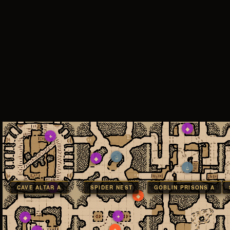
◆
✦
⌂
◆
⌂
◆
CAVE ALTAR A
SPIDER NEST
GOBLIN PRISONS A
◆
✦
◆
◆