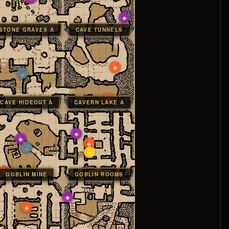
◆
STONE GRAVES A
CAVE TUNNELS
◆
⌂
◆
CAVE HIDEOUT A
CAVERN LAKE A
◆
◆
◆
⌂
◆
◆
GOBLIN MINE
GOBLIN ROOMS
◆
◆