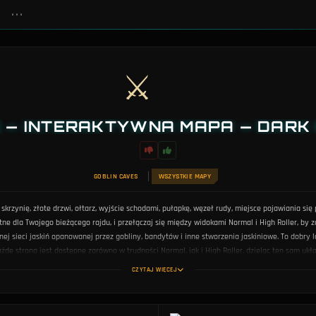
•••
⚔
 — INTERAKTYWNA MAPA — DARK
GOBLIN CAVES
WSZYSTKIE MAPY
zynię, złote drzwi, ołtarz, wyjście schodami, pułapkę, węzeł rudy, miejsce pojawiania się p
otne dla Twojego bieżącego rajdu, i przełączaj się między widokami Normal i High Roller, by
nej sieci jaskiń opanowanej przez gobliny, bandytów i inne stworzenia jaskiniowe. To dobry
żde strona jest dostępne zarówno w trudności Normal, jak i High Roller, dzieląc ten sam ukł
pozycje ołtarzy i gdzie złote drzwi wymagają klucza, zanim wejdziesz, daje znaczącą przewa
CZYTAJ WIĘCEJ
zględem Twojej obecnej pozycji, zanim zdecydujesz się na walkę, może być różnicą między ud
niejsze, a które trasy pozwalają wydajnie łupić, unikając zbędnych starć. Interaktywna map
ywające na to, gdzie pojawiają się przedmioty i punkty orientacyjne. Użyj przełączników wa