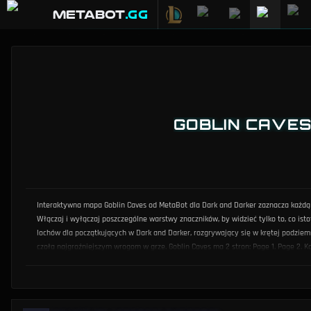
METABOT
.gg
GOBLIN CAVES
Interaktywna mapa Goblin Caves od MetaBot dla Dark and Darker zaznacza każdą skr
Włączaj i wyłączaj poszczególne warstwy znaczników, by widzieć tylko to, co ist
lochów dla początkujących w Dark and Darker, rozgrywający się w krętej podziem
czoła najgroźniejszym wrogom w grze. Goblin Caves ma 2 stron: Page 1, Page 2. Ka
zestawu. Wiedza o tym, gdzie skupiają się skrzynie, gdzie zwykle pojawiają się 
przydatna do identyfikowania tras ekstrakcji — zlokalizowanie wyjść schodami w
o pojawianiu się potworów pomagają przewidzieć, które pomieszczenia są najgroź
odzwierciedlać wszelkie zmiany układu, nowe znaczniki lub modyfikacje lochu wpł