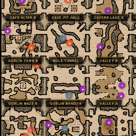
✦
✦
CAVE ALTAR B
CAVE PIT HALL
CAVERN LAKE B
◆
⌂
◆
◆
◆
GOBLIN TOWN B
MOLE TUNNEL
VALLEY B
◆
✦
◆
⌂
◆
GOBLIN MAZE B
GOBLIN BANDITS
VALLEY A
◆
◆
⌂
☠