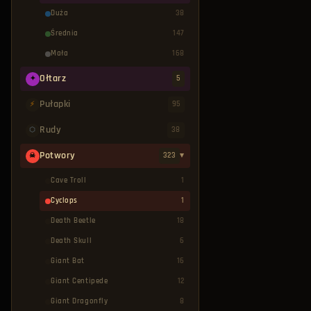
Duża
38
Średnia
147
Mała
168
Ołtarz
5
✦
Pułapki
95
⚡
Rudy
38
⬡
Potwory
323
▾
☠
Cave Troll
1
Cyclops
1
Death Beetle
18
Death Skull
6
Giant Bat
16
Giant Centipede
12
Giant Dragonfly
8