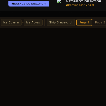
METABOT DESKTOP
ełny obraz nowego układu piętra, którego jeszcze nie zbadałeś.
DOŁĄCZ DO DISCORDA
Analizy po meczu
Ice Cavern
Ice Abyss
Ship Graveyard
Page 1
Page 2
▶