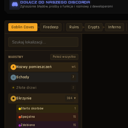
DOŁĄCZ DO NASZEGO DISCORDA
ukierunkowanej trasy farmienia, lub włącz wszystkie warstwy naraz, by uzyskać p
Zgłaszanie błędów, prośby o funkcje i rozmowy z deweloperami
Goblin Caves
Firedeep
Ruins
Crypts
Inferno
▶
▶
▶
Pokaż wszystko
WARSTWY
Nazwy pomieszczeń
wł.
A
Schody
7
⌂
Złote drzwi
2
★
Skrzynie
384
▾
◆
Sterta skarbów
1
Specjalna
15
Zdobiona
15