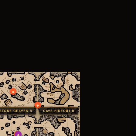
◆
◆
STONE GRAVES B
CAVE HIDEOUT B
◆
◆