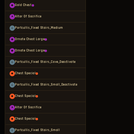
Gold Chest
◆
Altar Of Sacrifice
✦
Portcullis_Fixed Stairs_Medium
⌂
Ornate Chest Large
◆
Ornate Chest Large
◆
Portcullis_Fixed Stairs_Cave_Deactivate
⌂
Chest Special
◆
Portcullis_Fixed Stairs_Small_Deactivate
⌂
Chest Special
◆
Altar Of Sacrifice
✦
Chest Special
◆
Portcullis_Fixed Stairs_Small
⌂