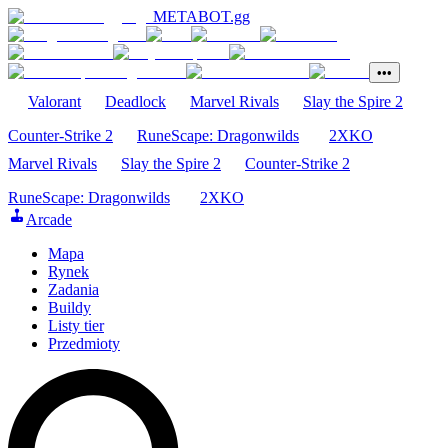
METABOT
.gg
•••
Valorant
Deadlock
Marvel Rivals
Slay the Spire 2
Counter-Strike 2
RuneScape: Dragonwilds
2XKO
Marvel Rivals
Slay the Spire 2
Counter-Strike 2
RuneScape: Dragonwilds
2XKO
Arcade
Mapa
Rynek
Zadania
Buildy
Listy tier
Przedmioty