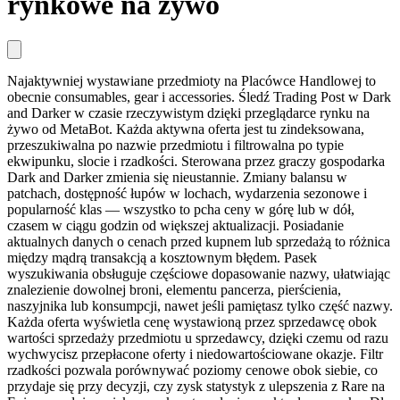
rynkowe na żywo
Najaktywniej wystawiane przedmioty na Placówce Handlowej to
obecnie consumables, gear i accessories. Śledź Trading Post w Dark
and Darker w czasie rzeczywistym dzięki przeglądarce rynku na
żywo od MetaBot. Każda aktywna oferta jest tu zindeksowana,
przeszukiwalna po nazwie przedmiotu i filtrowalna po typie
ekwipunku, slocie i rzadkości. Sterowana przez graczy gospodarka
Dark and Darker zmienia się nieustannie. Zmiany balansu w
patchach, dostępność łupów w lochach, wydarzenia sezonowe i
popularność klas — wszystko to pcha ceny w górę lub w dół,
czasem w ciągu godzin od większej aktualizacji. Posiadanie
aktualnych danych o cenach przed kupnem lub sprzedażą to różnica
między mądrą transakcją a kosztownym błędem. Pasek
wyszukiwania obsługuje częściowe dopasowanie nazwy, ułatwiając
znalezienie dowolnej broni, elementu pancerza, pierścienia,
naszyjnika lub konsumpcji, nawet jeśli pamiętasz tylko część nazwy.
Każda oferta wyświetla cenę wystawioną przez sprzedawcę obok
wartości sprzedaży przedmiotu u sprzedawcy, dzięki czemu od razu
wychwycisz przepłacone oferty i niedowartościowane okazje. Filtr
rzadkości pozwala porównywać poziomy cenowe obok siebie, co
przydaje się przy decyzji, czy zysk statystyk z ulepszenia z Rare na