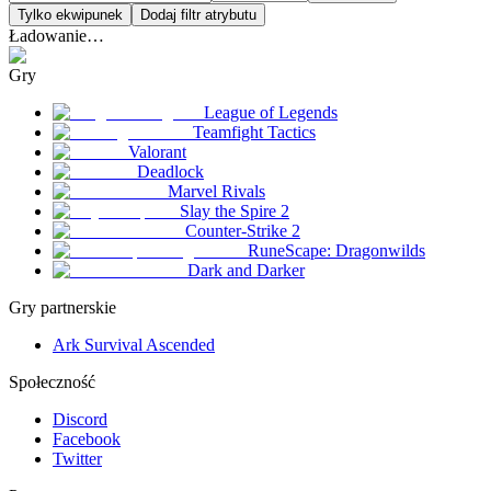
Tylko ekwipunek
Dodaj filtr atrybutu
Ładowanie…
Gry
League of Legends
Teamfight Tactics
Valorant
Deadlock
Marvel Rivals
Slay the Spire 2
Counter-Strike 2
RuneScape: Dragonwilds
Dark and Darker
Gry partnerskie
Ark Survival Ascended
Społeczność
Discord
Facebook
Twitter