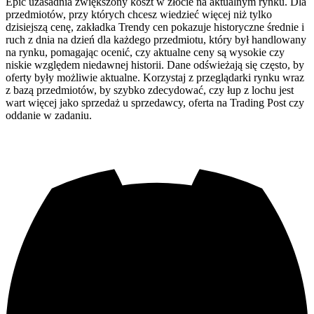
Epic uzasadnia zwiększony koszt w złocie na aktualnym rynku. Dla
przedmiotów, przy których chcesz wiedzieć więcej niż tylko
dzisiejszą cenę, zakładka Trendy cen pokazuje historyczne średnie i
ruch z dnia na dzień dla każdego przedmiotu, który był handlowany
na rynku, pomagając ocenić, czy aktualne ceny są wysokie czy
niskie względem niedawnej historii. Dane odświeżają się często, by
oferty były możliwie aktualne. Korzystaj z przeglądarki rynku wraz
z bazą przedmiotów, by szybko zdecydować, czy łup z lochu jest
wart więcej jako sprzedaż u sprzedawcy, oferta na Trading Post czy
oddanie w zadaniu.