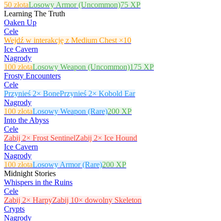
50 złota
Losowy Armor (Uncommon)
75 XP
Learning The Truth
Oaken Up
Cele
Wejdź w interakcję z Medium Chest ×10
Ice Cavern
Nagrody
100 złota
Losowy Weapon (Uncommon)
175 XP
Frosty Encounters
Cele
Przynieś 2× Bone
Przynieś 2× Kobold Ear
Nagrody
100 złota
Losowy Weapon (Rare)
200 XP
Into the Abyss
Cele
Zabij 2× Frost Sentinel
Zabij 2× Ice Hound
Ice Cavern
Nagrody
100 złota
Losowy Armor (Rare)
200 XP
Midnight Stories
Whispers in the Ruins
Cele
Zabij 2× Harpy
Zabij 10× dowolny Skeleton
Crypts
Nagrody