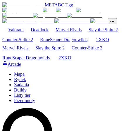
METABOT
.gg
•••
Valorant
Deadlock
Marvel Rivals
Slay the Spire 2
Counter-Strike 2
RuneScape: Dragonwilds
2XKO
Marvel Rivals
Slay the Spire 2
Counter-Strike 2
RuneScape: Dragonwilds
2XKO
Arcade
Mapa
Rynek
Zadania
Buildy
Listy tier
Przedmioty