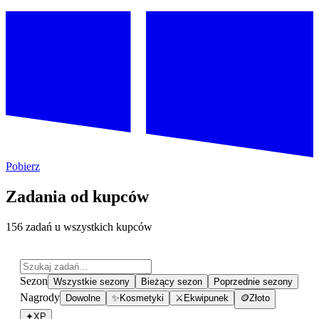
Pobierz
Zadania od kupców
156 zadań u wszystkich kupców
Sezon
Wszystkie sezony
Bieżący sezon
Poprzednie sezony
Nagrody
Dowolne
✨
Kosmetyki
⚔
Ekwipunek
🪙
Złoto
✦
XP