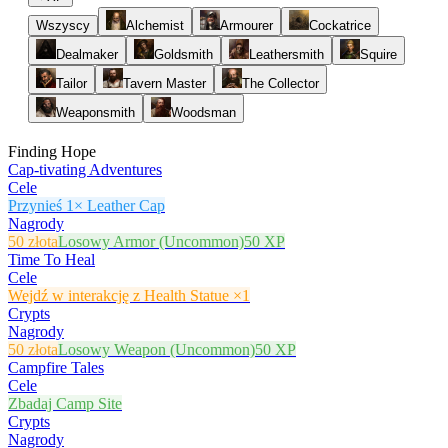
Wszyscy
Alchemist
Armourer
Cockatrice
Dealmaker
Goldsmith
Leathersmith
Squire
Tailor
Tavern Master
The Collector
Weaponsmith
Woodsman
Finding Hope
Cap-tivating Adventures
Cele
Przynieś 1× Leather Cap
Nagrody
50 złota
Losowy Armor (Uncommon)
50 XP
Time To Heal
Cele
Wejdź w interakcję z Health Statue ×1
Crypts
Nagrody
50 złota
Losowy Weapon (Uncommon)
50 XP
Campfire Tales
Cele
Zbadaj Camp Site
Crypts
Nagrody