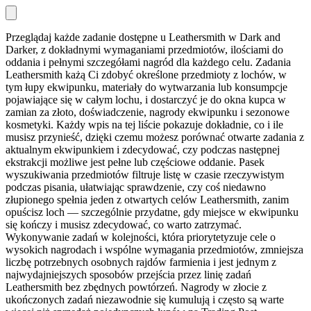
Przeglądaj każde zadanie dostępne u Leathersmith w Dark and
Darker, z dokładnymi wymaganiami przedmiotów, ilościami do
oddania i pełnymi szczegółami nagród dla każdego celu. Zadania
Leathersmith każą Ci zdobyć określone przedmioty z lochów, w
tym łupy ekwipunku, materiały do wytwarzania lub konsumpcje
pojawiające się w całym lochu, i dostarczyć je do okna kupca w
zamian za złoto, doświadczenie, nagrody ekwipunku i sezonowe
kosmetyki. Każdy wpis na tej liście pokazuje dokładnie, co i ile
musisz przynieść, dzięki czemu możesz porównać otwarte zadania z
aktualnym ekwipunkiem i zdecydować, czy podczas następnej
ekstrakcji możliwe jest pełne lub częściowe oddanie. Pasek
wyszukiwania przedmiotów filtruje listę w czasie rzeczywistym
podczas pisania, ułatwiając sprawdzenie, czy coś niedawno
złupionego spełnia jeden z otwartych celów Leathersmith, zanim
opuścisz loch — szczególnie przydatne, gdy miejsce w ekwipunku
się kończy i musisz zdecydować, co warto zatrzymać.
Wykonywanie zadań w kolejności, która priorytetyzuje cele o
wysokich nagrodach i wspólne wymagania przedmiotów, zmniejsza
liczbę potrzebnych osobnych rajdów farmienia i jest jednym z
najwydajniejszych sposobów przejścia przez linię zadań
Leathersmith bez zbędnych powtórzeń. Nagrody w złocie z
ukończonych zadań niezawodnie się kumulują i często są warte