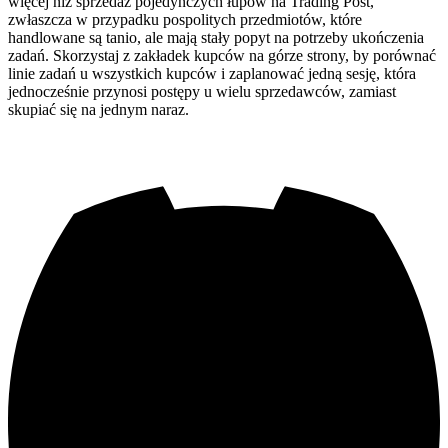
więcej niż sprzedaż pojedynczych łupów na Trading Post,
zwłaszcza w przypadku pospolitych przedmiotów, które
handlowane są tanio, ale mają stały popyt na potrzeby ukończenia
zadań. Skorzystaj z zakładek kupców na górze strony, by porównać
linie zadań u wszystkich kupców i zaplanować jedną sesję, która
jednocześnie przynosi postępy u wielu sprzedawców, zamiast
skupiać się na jednym naraz.