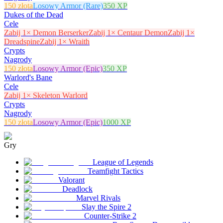
150 złota
Losowy Armor (Rare)
350 XP
Dukes of the Dead
Cele
Zabij 1× Demon Berserker
Zabij 1× Centaur Demon
Zabij 1×
Dreadspine
Zabij 1× Wraith
Crypts
Nagrody
150 złota
Losowy Armor (Epic)
350 XP
Warlord's Bane
Cele
Zabij 1× Skeleton Warlord
Crypts
Nagrody
150 złota
Losowy Armor (Epic)
1000 XP
Gry
League of Legends
Teamfight Tactics
Valorant
Deadlock
Marvel Rivals
Slay the Spire 2
Counter-Strike 2