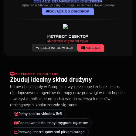
DOŁĄCZ DO NASZEGO DISCORDA
Zgłaszanie błędów, prośby o funkcje i rozmowy z deweloperami
DOŁĄCZ DO DISCORDA
METABOT DESKTOP
Nakładki w grze na żywo
WIĘCEJ INFORMACJI
POBIERZ
METABOT DESKTOP
Zbuduj idealny skład drużyny
Ustaw oba zespoły w Comp Lab, wybierz mapę i zobacz balans
ról, dopasowanie agentów do mapy oraz przewagi w matchupach
— wszystko obliczone na podstawie prawdziwych meczów
rankingowych, zanim zacznie się runda.
Pełny kreator składów 5v5
Dopasowanie do mapy i wygrane agentów
Przewagi matchupów nad pickami wroga