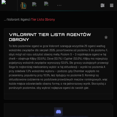
•••
…
/
Valorant
/
Agenci
/
Tier Lista Obrony
VALORANT TIER LISTA AGENTÓW
OBRONY
Ta lista poziomów agenci w grze Valorant szereguje wszystkie 29 agenci według
wskaźnika zwycięstw dla sierpień 2026, posortowane od poziomu S do poziomu F,
abyś mógł od razu odczytać obecną metę. Poziom S — 3 najsilniejsze agenci w tej
chwili — obejmuje Killjoy (53.6%), Clove (53.1%) i Cypher (53.0%). Killjoy ma najwyższy
pojedynczy wskaźnik zwycięstw wynoszący 53.6%. Dla graczy szukających przewagi
Sage to najbardziej niedoceniany wybór w tej aktualizacji — wyniki na poziomie A
przy zaledwie 1.3% wskaźnika wyboru — podczas gdy Chamber wygląda na
przeceniany, popularny przy 10.5%, lecz lądujący na poziomie D. Rankingi są
aktualizowane codziennie na podstawie prawdziwych meczów rankingowych, więc
każde miejsce odzwierciedla obecną formę, a nie jednorazowy wynik. Skorzystaj z
poniższych poziomów, aby wybrać najlepsze agenci do swoich gier.