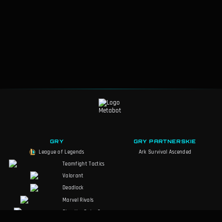
GRY
GRY PARTNERSKIE
League of Legends
Ark Survival Ascended
Teamfight Tactics
Valorant
Deadlock
Marvel Rivals
Slay the Spire 2