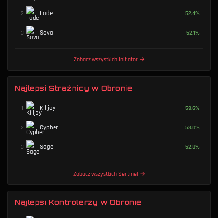
Fade
2
52.4
%
Sova
3
52.1
%
Zobacz wszystkich Initiator
→
Najlepsi Strażnicy w Obronie
Killjoy
1
53.6
%
Cypher
2
53.0
%
Sage
3
52.8
%
Zobacz wszystkich Sentinel
→
Najlepsi Kontrolerzy w Obronie