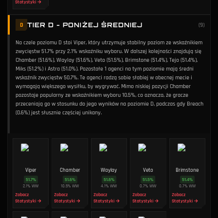
Statystyki →
TIER D - PONIŻEJ ŚREDNIEJ
D
(
9
)
Na czele poziomu D stoi Viper, który utrzymuje stabilny poziom ze wskaźnikiem
zwycięstw 51.7% przy 2.1% wskaźniku wyboru. W dalszej kolejności znajdują się
Chamber (51.6%), Waylay (51.6%), Veto (51.5%), Brimstone (51.4%), Tejo (51.4%),
Miks (51.2%) i Astra (51.0%). Pozostałe 1 agenci na tym poziomie mają średni
wskaźnik zwycięstw 50.7%. Te agenci radzą sobie słabiej w obecnej mecie i
wymagają większego wysiłku, by wygrywać. Mimo niskiej pozycji Chamber
pozostaje popularny ze wskaźnikiem wyboru 10.5%, co oznacza, że gracze
przeceniają go w stosunku do jego wyników na poziomie D, podczas gdy Breach
(0.6%) jest słusznie częściej unikany.
Viper
Chamber
Waylay
Veto
Brimstone
51.7
%
51.6
%
51.6
%
51.5
%
51.4
%
2.1
%
WW
10.5
%
WW
4.1
%
WW
0.7
%
WW
0.7
%
WW
Zobacz
Zobacz
Zobacz
Zobacz
Zobacz
Statystyki →
Statystyki →
Statystyki →
Statystyki →
Statystyki →