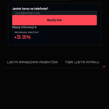
Jesteś teraz na telefonie?
Wyślij link
Więcej informacji
PRZEWAGA DRUŻYNY
+3.3%
LISTA RANGOWA AGENTÓW
TIER LISTA ATAKU
T