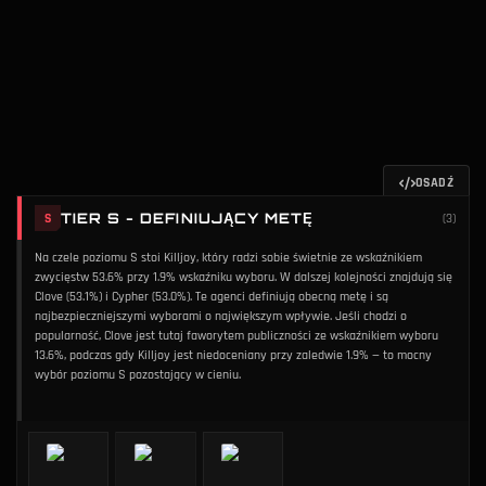
OSADŹ
TIER S - DEFINIUJĄCY METĘ
S
(
3
)
Na czele poziomu S stoi Killjoy, który radzi sobie świetnie ze wskaźnikiem
zwycięstw 53.6% przy 1.9% wskaźniku wyboru. W dalszej kolejności znajdują się
Clove (53.1%) i Cypher (53.0%). Te agenci definiują obecną metę i są
najbezpieczniejszymi wyborami o największym wpływie. Jeśli chodzi o
popularność, Clove jest tutaj faworytem publiczności ze wskaźnikiem wyboru
13.6%, podczas gdy Killjoy jest niedoceniany przy zaledwie 1.9% — to mocny
wybór poziomu S pozostający w cieniu.