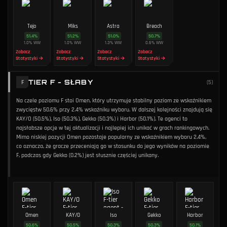
Tejo
Miks
Astra
Breach
51.4
%
51.2
%
51.0
%
50.7
%
1.0
%
WW
1.0
%
WW
1.3
%
WW
0.6
%
WW
Zobacz
Zobacz
Zobacz
Zobacz
Statystyki →
Statystyki →
Statystyki →
Statystyki →
TIER F - SŁABY
F
(
5
)
Na czele poziomu F stoi Omen, który utrzymuje stabilny poziom ze wskaźnikiem
zwycięstw 50.6% przy 2.4% wskaźniku wyboru. W dalszej kolejności znajdują się
KAY/O (50.5%), Iso (50.3%), Gekko (50.3%) i Harbor (50.1%). Te agenci to
najsłabsze opcje w tej aktualizacji i najlepiej ich unikać w grach rankingowych.
Mimo niskiej pozycji Omen pozostaje popularny ze wskaźnikiem wyboru 2.4%,
co oznacza, że gracze przeceniają go w stosunku do jego wyników na poziomie
F, podczas gdy Gekko (0.2%) jest słusznie częściej unikany.
Omen
KAY/O
Iso
Gekko
Harbor
50.6
%
50.5
%
50.3
%
50.3
%
50.1
%