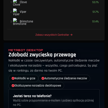
Clove
1
53.1
%
Viper
2
51.7
%
Brimstone
3
51.4
%
Zobacz wszystkich Controller
→
METABOT DESKTOP
Zdobądź zwycięską przewagę
Nakładki w czasie rzeczywistym, automatyczne śledzenie meczów
i ekskluzywne narzędzia — wszystko, czego potrzebujesz, by piąć
się w rankingu, za darmo na twoim PC.
Nakładki w grze
Automatyczne śledzenie meczów
Ekskluzywne narzędzia desktopowe
Jesteś teraz na telefonie?
Wyślij sobie przypomnienie e-mailem i pobierz aplikację później
na PC.