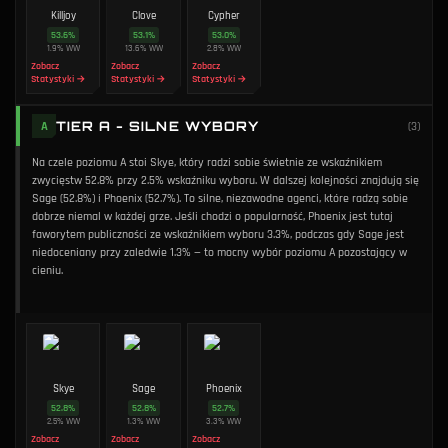
Killjoy
Clove
Cypher
53.6
%
53.1
%
53.0
%
1.9
%
WW
13.6
%
WW
2.8
%
WW
Zobacz
Zobacz
Zobacz
Statystyki →
Statystyki →
Statystyki →
TIER A - SILNE WYBORY
A
(
3
)
Na czele poziomu A stoi Skye, który radzi sobie świetnie ze wskaźnikiem
zwycięstw 52.8% przy 2.5% wskaźniku wyboru. W dalszej kolejności znajdują się
Sage (52.8%) i Phoenix (52.7%). To silne, niezawodne agenci, które radzą sobie
dobrze niemal w każdej grze. Jeśli chodzi o popularność, Phoenix jest tutaj
faworytem publiczności ze wskaźnikiem wyboru 3.3%, podczas gdy Sage jest
niedoceniany przy zaledwie 1.3% — to mocny wybór poziomu A pozostający w
cieniu.
Skye
Sage
Phoenix
52.8
%
52.8
%
52.7
%
2.5
%
WW
1.3
%
WW
3.3
%
WW
Zobacz
Zobacz
Zobacz