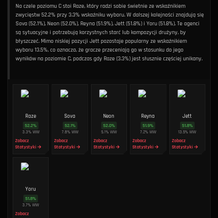
Na czele poziomu C stoi Raze, który radzi sobie świetnie ze wskaźnikiem
zwycięstw 52.2% przy 3.3% wskaźniku wyboru. W dalszej kolejności znajdują się
Sova (52.1%), Neon (52.0%), Reyna (51.9%), Jett (51.8%) i Yoru (51.8%). Te agenci
są sytuacyjne i potrzebują korzystnych starć lub kompozycji drużyny, by
błyszczeć. Mimo niskiej pozycji Jett pozostaje popularny ze wskaźnikiem
wyboru 13.5%, co oznacza, że gracze przeceniają go w stosunku do jego
wyników na poziomie C, podczas gdy Raze (3.3%) jest słusznie częściej unikany.
Raze
Sova
Neon
Reyna
Jett
52.2
%
52.1
%
52.0
%
51.9
%
51.8
%
3.3
%
WW
7.8
%
WW
5.1
%
WW
7.2
%
WW
13.5
%
WW
Zobacz
Zobacz
Zobacz
Zobacz
Zobacz
Statystyki →
Statystyki →
Statystyki →
Statystyki →
Statystyki →
Yoru
51.8
%
3.7
%
WW
Zobacz