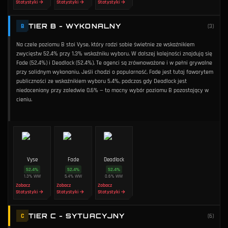
Statystyki →
Statystyki →
Statystyki →
TIER B - WYKONALNY
B
(
3
)
Na czele poziomu B stoi Vyse, który radzi sobie świetnie ze wskaźnikiem
zwycięstw 52.4% przy 1.3% wskaźniku wyboru. W dalszej kolejności znajdują się
Fade (52.4%) i Deadlock (52.4%). Te agenci są zrównoważone i w pełni grywalne
przy solidnym wykonaniu. Jeśli chodzi o popularność, Fade jest tutaj faworytem
publiczności ze wskaźnikiem wyboru 5.4%, podczas gdy Deadlock jest
niedoceniany przy zaledwie 0.6% — to mocny wybór poziomu B pozostający w
cieniu.
Vyse
Fade
Deadlock
52.4
%
52.4
%
52.4
%
1.3
%
WW
5.4
%
WW
0.6
%
WW
Zobacz
Zobacz
Zobacz
Statystyki →
Statystyki →
Statystyki →
TIER C - SYTUACYJNY
C
(
6
)