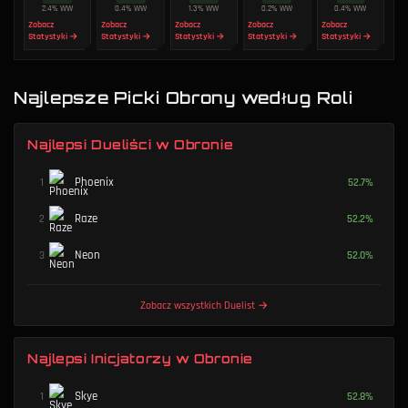
2.4
%
WW
0.4
%
WW
1.3
%
WW
0.2
%
WW
0.4
%
WW
Zobacz
Zobacz
Zobacz
Zobacz
Zobacz
Statystyki →
Statystyki →
Statystyki →
Statystyki →
Statystyki →
Najlepsze Picki Obrony według Roli
Najlepsi Dueliści w Obronie
Phoenix
1
52.7
%
Raze
2
52.2
%
Neon
3
52.0
%
Zobacz wszystkich Duelist
→
Najlepsi Inicjatorzy w Obronie
Skye
1
52.8
%