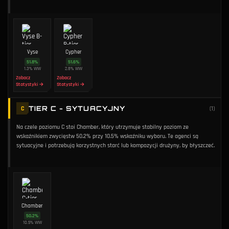
Vyse
Cypher
51.8
%
51.6
%
1.3
%
WW
2.8
%
WW
Zobacz
Zobacz
Statystyki →
Statystyki →
TIER C - SYTUACYJNY
C
(
1
)
Na czele poziomu C stoi Chamber, który utrzymuje stabilny poziom ze
wskaźnikiem zwycięstw 50.2% przy 10.5% wskaźniku wyboru. Te agenci są
sytuacyjne i potrzebują korzystnych starć lub kompozycji drużyny, by błyszczeć.
Chamber
50.2
%
10.5
%
WW