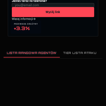
Jesteś teraz na telefonie?
Wyślij link
Więcej informacji
PRZEWAGA DRUŻYNY
+3.3%
LISTA RANGOWA AGENTÓW
TIER LISTA ATAKU
T