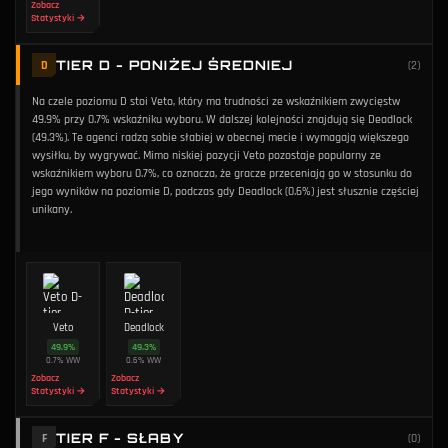
Zobacz
Statystyki →
TIER D - PONIŻEJ ŚREDNIEJ
D
(
2
)
Na czele poziomu D stoi Veto, który ma trudności ze wskaźnikiem zwycięstw
49.9% przy 0.7% wskaźniku wyboru. W dalszej kolejności znajdują się Deadlock
(49.3%). Te agenci radzą sobie słabiej w obecnej mecie i wymagają większego
wysiłku, by wygrywać. Mimo niskiej pozycji Veto pozostaje popularny ze
wskaźnikiem wyboru 0.7%, co oznacza, że gracze przeceniają go w stosunku do
jego wyników na poziomie D, podczas gdy Deadlock (0.6%) jest słusznie częściej
unikany.
Veto
Deadlock
49.9
%
49.3
%
0.7
%
WW
0.6
%
WW
Zobacz
Zobacz
Statystyki →
Statystyki →
TIER F - SŁABY
F
(
0
)