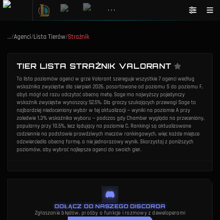
•••
…
/
Agenci
/
Lista Tierów
/
Strażnik
TIER LISTA STRAŻNIK VALORANT
Ta lista poziomów agenci w grze Valorant szereguje wszystkie 7 agenci według
wskaźnika zwycięstw dla sierpień 2026, posortowane od poziomu S do poziomu F,
abyś mógł od razu odczytać obecną metę. Sage ma najwyższy pojedynczy
wskaźnik zwycięstw wynoszący 52.5%. Dla graczy szukających przewagi Sage to
najbardziej niedoceniany wybór w tej aktualizacji — wyniki na poziomie A przy
zaledwie 1.3% wskaźnika wyboru — podczas gdy Chamber wygląda na przeceniany,
popularny przy 10.5%, lecz lądujący na poziomie C. Rankingi są aktualizowane
codziennie na podstawie prawdziwych meczów rankingowych, więc każde miejsce
odzwierciedla obecną formę, a nie jednorazowy wynik. Skorzystaj z poniższych
poziomów, aby wybrać najlepsze agenci do swoich gier.
DOŁĄCZ DO NASZEGO DISCORDA
Zgłaszanie błędów, prośby o funkcje i rozmowy z deweloperami