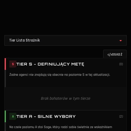
Tier Lista Strażnik
OSADŹ
TIER S - DEFINIUJĄCY METĘ
S
(
0
)
Żadne agenci nie znajdują się obecnie na poziomie S w tej aktualizacji.
Brak bohaterów w tym tierze
TIER A - SILNE WYBORY
A
(
2
)
Na czele poziomu A stoi Sage, który radzi sobie świetnie ze wskaźnikiem