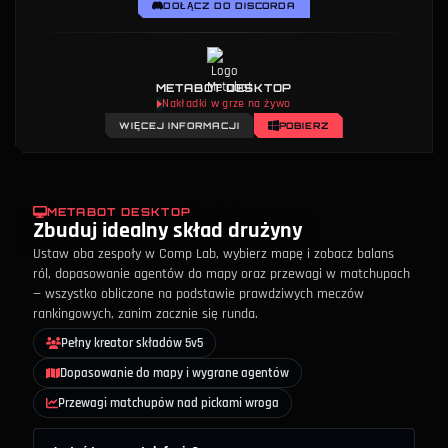
DOŁĄCZ DO DISCORDA
METABOT DESKTOP
Nakładki w grze na żywo
WIĘCEJ INFORMACJI
POBIERZ
METABOT DESKTOP
Zbuduj idealny skład drużyny
Ustaw oba zespoły w Comp Lab, wybierz mapę i zobacz balans
ról, dopasowanie agentów do mapy oraz przewagi w matchupach
— wszystko obliczone na podstawie prawdziwych meczów
rankingowych, zanim zacznie się runda.
Pełny kreator składów 5v5
Dopasowanie do mapy i wygrane agentów
Przewagi matchupów nad pickami wroga