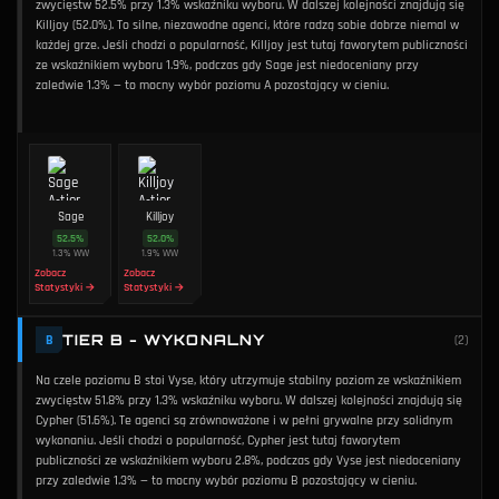
zwycięstw 52.5% przy 1.3% wskaźniku wyboru. W dalszej kolejności znajdują się
Killjoy (52.0%). To silne, niezawodne agenci, które radzą sobie dobrze niemal w
każdej grze. Jeśli chodzi o popularność, Killjoy jest tutaj faworytem publiczności
ze wskaźnikiem wyboru 1.9%, podczas gdy Sage jest niedoceniany przy
zaledwie 1.3% — to mocny wybór poziomu A pozostający w cieniu.
Sage
Killjoy
52.5
%
52.0
%
1.3
%
WW
1.9
%
WW
Zobacz
Zobacz
Statystyki →
Statystyki →
TIER B - WYKONALNY
B
(
2
)
Na czele poziomu B stoi Vyse, który utrzymuje stabilny poziom ze wskaźnikiem
zwycięstw 51.8% przy 1.3% wskaźniku wyboru. W dalszej kolejności znajdują się
Cypher (51.6%). Te agenci są zrównoważone i w pełni grywalne przy solidnym
wykonaniu. Jeśli chodzi o popularność, Cypher jest tutaj faworytem
publiczności ze wskaźnikiem wyboru 2.8%, podczas gdy Vyse jest niedoceniany
przy zaledwie 1.3% — to mocny wybór poziomu B pozostający w cieniu.