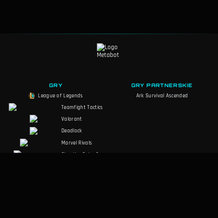
GRY
GRY PARTNERSKIE
League of Legends
Ark Survival Ascended
Teamfight Tactics
Valorant
Deadlock
Marvel Rivals
Slay the Spire 2
Counter-Strike 2
Palworld
RuneScape:
Dragonwilds
Dark and Darker