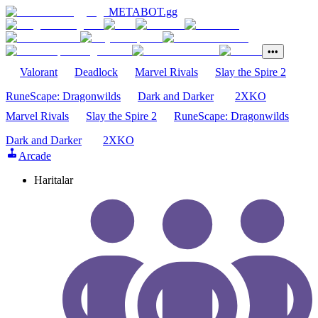
METABOT
.gg
•••
Valorant
Deadlock
Marvel Rivals
Slay the Spire 2
RuneScape: Dragonwilds
Dark and Darker
2XKO
Marvel Rivals
Slay the Spire 2
RuneScape: Dragonwilds
Dark and Darker
2XKO
Arcade
Haritalar