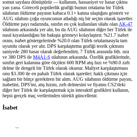
somut sayılara dönüştürür — kullanım, hassasiyet ve hasar çıktısı
yan yana.
Göreceli popülerlik grafiği bunun ortalama bir Tüfek
silahının öldürme payının kabaca 0.1× katına ulaştığını gösterir ve
AUG silahını çoğu oyuncunun atladığı niş bir seçim olarak işaretler.
Öldürme payı radarında, sınıfın en çok kullanılan silahı olan
AK-47
silahının arkasında yer alır, bu da AUG silahının diğer her Tüfek ile
nasıl kıyaslandığını bir bakışta görmeyi kolaylaştırır.
%21.7 isabet
oranı, isabet göstergelerinde %20.0 olan Tüfek ortalamasıyla tam
uyumlu olarak yer alır.
DPS karşılaştırma grafiği teorik çıktısını
saniyede 280 hasar olarak değerlendirir, 7 Tüfek arasında 6th. sıra
ve 380 DPS ile
M4A1-S
silahının arkasında.
Özellik grafiklerinde,
sınıfın geri kalanına göre ölçülen 600 RPM atış hızı ve %90.0 zırh
delme ile dengeli bir Tüfek olarak okunur.
Maliyet karşılaştırması
onu $3.300 ile en pahalı Tüfek olarak işaretler; haklı çıkması için
sağlam bir bütçe gerektiren bir alım.
AUG silahının öldürme payını,
isabetini, DPS'ini, atış hızını, zırh delmesini ve fiyatını CS2'deki
diğer her Tüfek ile karşılaştırmak için interaktif grafikleri kullanın,
hepsi gerçek maç verilerinden sürekli güncellenir.
İsabet
...