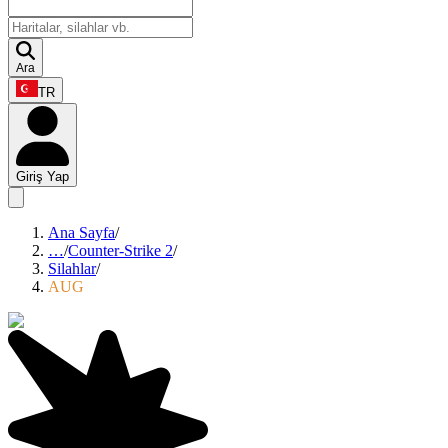
Ara
TR
Giriş Yap
Ana Sayfa
/
…
/
Counter-Strike 2
/
Silahlar
/
AUG