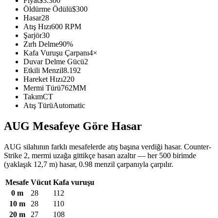
Fiyat
$3.300
Öldürme Ödülü
$300
Hasar
28
Atış Hızı
600 RPM
Şarjör
30
Zırh Delme
90%
Kafa Vuruşu Çarpanı
4×
Duvar Delme Gücü
2
Etkili Menzil
8.192
Hareket Hızı
220
Mermi Türü
762MM
Takım
CT
Atış Türü
Automatic
AUG Mesafeye Göre Hasar
AUG silahının farklı mesafelerde atış başına verdiği hasar. Counter-
Strike 2, mermi uzağa gittikçe hasarı azaltır — her 500 birimde
(yaklaşık 12,7 m) hasar, 0.98 menzil çarpanıyla çarpılır.
Mesafe
Vücut
Kafa vuruşu
0 m
28
112
10 m
28
110
20 m
27
108