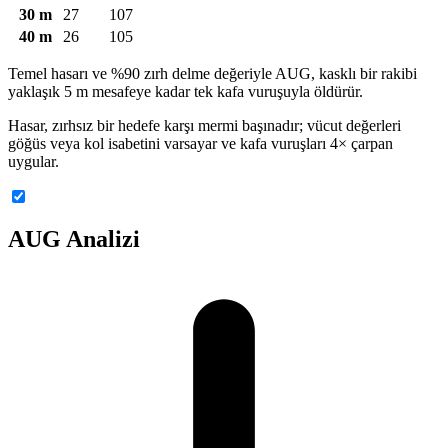
30 m
27
107
40 m
26
105
Temel hasarı ve %90 zırh delme değeriyle AUG, kasklı bir rakibi
yaklaşık 5 m mesafeye kadar tek kafa vuruşuyla öldürür.
Hasar, zırhsız bir hedefe karşı mermi başınadır; vücut değerleri
göğüs veya kol isabetini varsayar ve kafa vuruşları 4× çarpan
uygular.
AUG Analizi