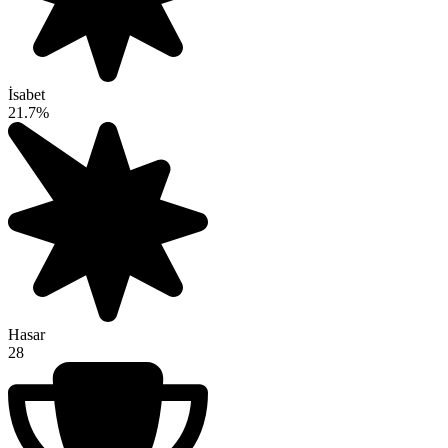
İsabet
21.7%
Hasar
28