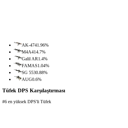
AK-47
41.96
%
M4A4
14.7
%
Galil AR
1.4
%
FAMAS
1.04
%
SG 553
0.88
%
AUG
0.6
%
Tüfek DPS Karşılaştırması
#6 en yüksek DPS'li Tüfek