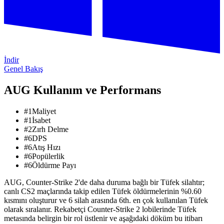
İndir
Genel Bakış
AUG Kullanım ve Performans
#
1
Maliyet
#
1
İsabet
#
2
Zırh Delme
#
6
DPS
#
6
Atış Hızı
#
6
Popülerlik
#
6
Öldürme Payı
AUG, Counter-Strike 2'de daha duruma bağlı bir Tüfek silahtır;
canlı CS2 maçlarında takip edilen Tüfek öldürmelerinin %0.60
kısmını oluşturur ve 6 silah arasında 6th. en çok kullanılan Tüfek
olarak sıralanır.
Rekabetçi Counter-Strike 2 lobilerinde Tüfek
metasında belirgin bir rol üstlenir ve aşağıdaki döküm bu itibarı