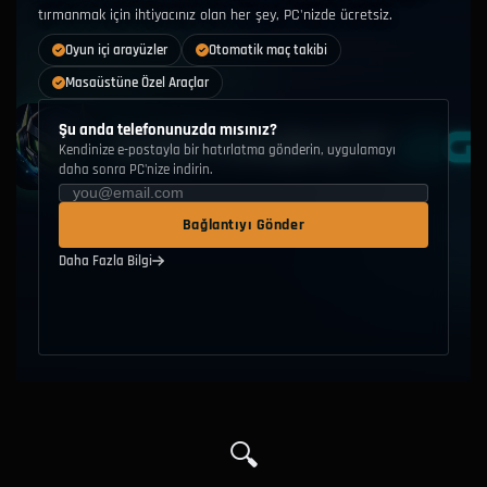
18.3%
Tec-9
Tabanca
B
tırmanmak için ihtiyacınız olan her şey, PC'nizde ücretsiz.
Oyun içi arayüzler
Otomatik maç takibi
19.5%
Çift Beretta
Tabanca
C
Masaüstüne Özel Araçlar
23.6%
P250
Tabanca
A
Şu anda telefonunuzda mısınız?
Kendinize e-postayla bir hatırlatma gönderin, uygulamayı
18.3%
Glock-18
Tabanca
S
daha sonra PC'nize indirin.
21.8%
P2000
Tabanca
S
Bağlantıyı Gönder
USP-S
—
Tabanca
—
Daha Fazla Bilgi
🔍