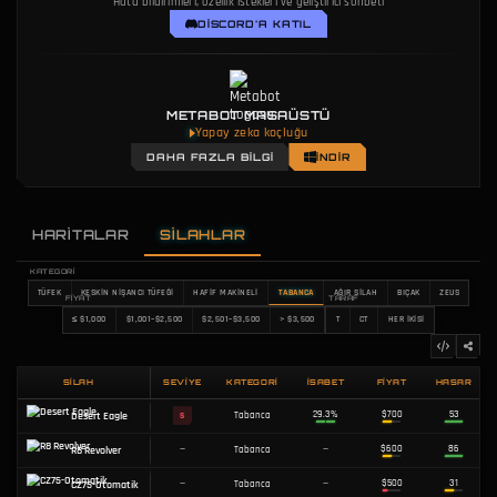
Hata bildirimleri, özellik istekleri ve geliştirici sohbeti
DISCORD'A KATIL
METABOT MASAÜSTÜ
Yapay zeka koçluğu
DAHA FAZLA BILGI
İNDIR
HARITALAR
SILAHLAR