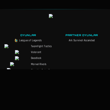
OYUNLAR
PARTNER OYUNLAR
League of Legends
Ark Survival Ascended
Teamfight Tactics
Valorant
Deadlock
Marvel Rivals
Slay the Spire 2
Counter-Strike 2
Palworld
RuneScape:
Dragonwilds
Dark and Darker
SOSYAL MEDYA
YASAL