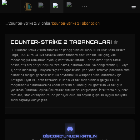
•••
…
/
Counter-Strike 2
/
Silahlar
/
Counter-Strike 2 Tabancaları
COUNTER-STRIKE 2 TABANCALARI
Bu Counter-Strike 2 silah tablosu başlangıç silahları Glock-18 ve USP-S'ten Desert
Eagle, CZ75-Auto ve Five-SeveN'e kadar tabanca sınıfı kapsar. Her giriş, veri
madenciliğiyle elde edilen oyun içi istatistikleri listeler — satın alma fiyatı, temel
hasar, atış hızı, şarjör boyutu, zırh delme, öldürme ödülü ve hangi tarafın (CT veya
T) satın alabileceği — böylece teçhizat seçeneklerini yan yana sıralayıp paranızın tam
olarak ne aldığını görebilirsiniz. Bu sayfadaki 10 weapons silahı daraltmak için
Kategori, Fiyat ve Taraf filtrelerini kullanın ve her silah sınıfının gerçek FACEIT
maçlarındaki öldürmelere ne kadar katkıda bulunduğunu gösteren ve her gün
yenilenen Öldürme Payı ve Öldürmeler sütunlarını karşılaştırın. İster force-buy, ister
tam eco, ister varsayılan round planlıyor olun, bu sayılar iş için en uygun maliyetli
silahı seçmeyi kolaylaştırır.
DISCORD'UMUZA KATILIN