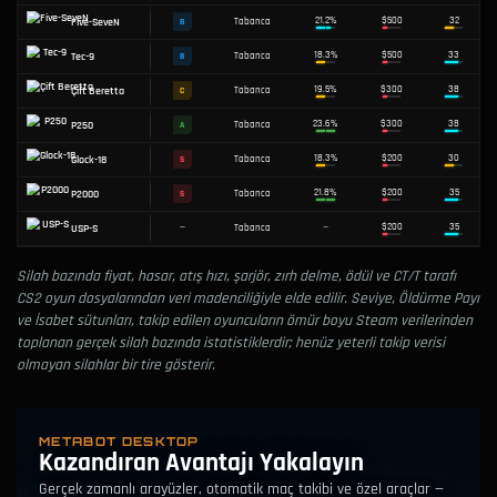
KATEGORI
TÜFEK
KESKIN NIŞANCI TÜFEĞI
HAFIF MAKINELI
TABANCA
AĞI
FIYAT
TAR
≤ $1,000
$1,001–$2,500
$2,501–$3,500
> $3,500
T
SILAH
SEVIYE
KATEGORI
İSABET
Silah bazında fiyat, hasar, atış hızı, şarjör, zırh delme, ödül ve CT/T tarafı
CS2 oyun dosyalarından veri madenciliğiyle elde edilir. Seviye, Öldürme Payı
29.3%
Desert Eagle
Tabanca
S
ve İsabet sütunları, takip edilen oyuncuların ömür boyu Steam verilerinden
toplanan gerçek silah bazında istatistiklerdir; henüz yeterli takip verisi
R8 Revolver
—
Tabanca
—
olmayan silahlar bir tire gösterir.
CZ75-Otomatik
—
Tabanca
—
METABOT DESKTOP
21.2%
Kazandıran Avantajı Yakalayın
Five-SeveN
Tabanca
B
Gerçek zamanlı arayüzler, otomatik maç takibi ve özel araçlar —