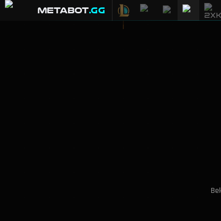
METABOT
.gg
Bek