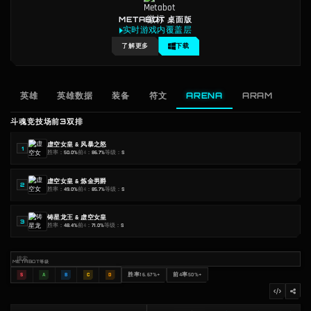
METABOT 桌面版
实时游戏内覆盖层
了解更多
下载
英雄
英雄数据
装备
符文
ARENA
ARAM
斗魂竞技场前3双排