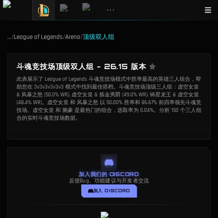
•••
…
/
League of Legends
/
Arena
/
顶级双人组
斗魂竞技场顶级双人组 - 26.15 版本
此表展示了 League of Legends 斗魂竞技场模式中胜率最高的英雄三人组合，帮
助您在 3v3v3v3v3v3 模式中找到最佳搭档。斗魂竞技场顶级三人组：虚空女皇
& 风暴之怒 (50.0% WR), 虚空女皇 & 炼金男爵 (49.0% WR), 铸星龙王 & 虚空女皇
(48.4% WR)。虚空女皇 和 风暴之怒 以 50.00% 胜率和 86.67% 前四率领先斗魂竞
技场。虚空女皇 和 腕豪 是最热门的组合，选取率为 0.04%。分析 150 个三人组
合的实时斗魂竞技场数据。
加入我们的 DISCORD
反馈Bug、功能建议与开发者交流
加入 DISCORD