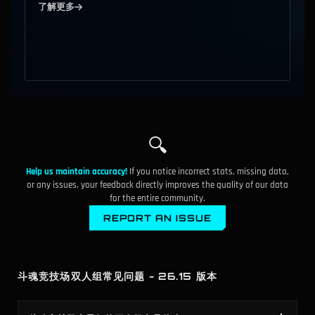
了解更多
100
36.00%
5
+
S
刀锋舞者
时光守护者
101
36.00%
5
+
S
虚空掠夺者
瓦洛兰之盾
102
36.00%
4
+
S
海洋之灾
曙光女神
103
35.90%
5
+
S
诺克萨斯之手
暗黑元首
🔍
104
35.90%
5
+
S
镕铁少女
邪恶小法师
Help us maintain accuracy!
If you notice incorrect stats, missing data,
105
35.90%
5
+
S
铁血狼母
爆破鬼才
or any issues, your feedback directly improves the quality of our data
for the entire community.
106
35.90%
5
+
S
符文法师
星籁歌姬
REPORT AN ISSUE
107
35.85%
5
+
S
铸星龙王
不落魔锋
108
35.85%
5
+
S
刀锋舞者
邪恶小法师
斗魂竞技场双人组常见问题 - 26.15 版本
109
35.71%
5
+
S
铸星龙王
破败之王