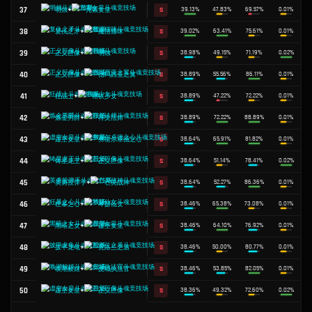
16
41.67%
7
+
S
虚空女皇
英勇投弹手
17
41.67%
5
+
S
九尾妖狐
冰霜女巫
18
41.67%
5
+
S
魔蛇之拥
放逐之刃
19
41.18%
4
+
S
风暴之怒
复仇之矛
20
40.98%
5
+
S
虚空女皇
皮城执法官
21
40.91%
4
+
S
魔蛇之拥
不羁之悦
22
40.74%
5
+
S
复仇之矛
虚空之眼
23
40.74%
5
+
S
痛苦之拥
镕铁少女
24
40.74%
4
+
S
傲之追猎者
奥术先驱
40.74%
4