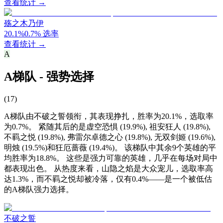
查看统计 →
殇之木乃伊
20.1
%
0.7
%
选率
查看统计 →
A
A梯队 - 强势选择
(
17
)
A梯队由不破之誓领衔，其表现挣扎，胜率为20.1%，选取率
为0.7%。 紧随其后的是虚空恐惧 (19.9%), 祖安狂人 (19.8%),
不羁之悦 (19.8%), 弗雷尔卓德之心 (19.8%), 无双剑姬 (19.6%),
明烛 (19.5%)和狂厄蔷薇 (19.4%)。 该梯队中其余9个英雄的平
均胜率为18.8%。 这些是强力可靠的英雄，几乎在每场对局中
都表现出色。 从热度来看，山隐之焰是大众宠儿，选取率高
达1.3%，而不羁之悦却被冷落，仅有0.4%——是一个被低估
的A梯队强力选择。
不破之誓