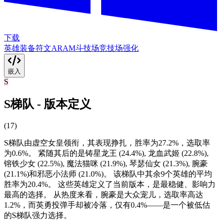
下载
英雄
装备
符文
ARAM
斗技场
竞技场强化
嵌入
S
S梯队 - 版本定义
(
17
)
S梯队由虚空女皇领衔，其表现挣扎，胜率为27.2%，选取率
为0.6%。 紧随其后的是铸星龙王 (24.4%), 龙血武姬 (22.8%),
镕铁少女 (22.5%), 魔法猫咪 (21.9%), 琴瑟仙女 (21.3%), 腕豪
(21.1%)和邪恶小法师 (21.0%)。 该梯队中其余9个英雄的平均
胜率为20.4%。 这些英雄定义了当前版本，是最稳健、影响力
最高的选择。 从热度来看，腕豪是大众宠儿，选取率高达
1.2%，而英勇投弹手却被冷落，仅有0.4%——是一个被低估
的S梯队强力选择。