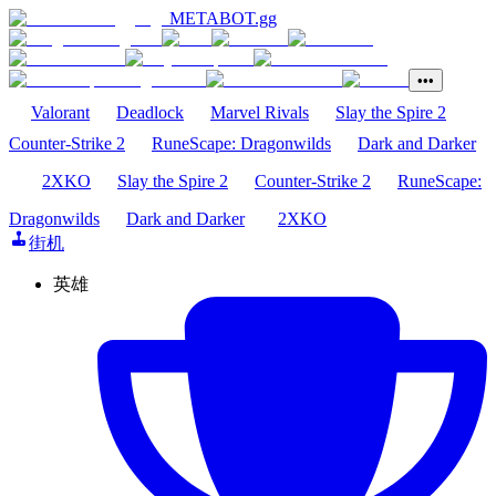
METABOT
.gg
•••
Valorant
Deadlock
Marvel Rivals
Slay the Spire 2
Counter-Strike 2
RuneScape: Dragonwilds
Dark and Darker
2XKO
Slay the Spire 2
Counter-Strike 2
RuneScape:
Dragonwilds
Dark and Darker
2XKO
街机
英雄