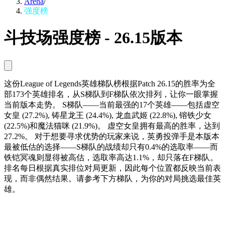
Arena
/
强度榜
斗技场强度榜 - 26.15版本
这份League of Legends英雄梯队榜根据Patch 26.15的胜率为全
部173个英雄排名，从S梯队到F梯队依次排列，让你一眼掌握
当前版本走势。 S梯队——当前最强的17个英雄——包括虚空
女皇 (27.2%), 铸星龙王 (24.4%), 龙血武姬 (22.8%), 镕铁少女
(22.5%)和魔法猫咪 (21.9%)。 虚空女皇拥有最高的胜率，达到
27.2%。 对于想要寻求优势的玩家来说，英勇投弹手是本版本
最被低估的选择——S梯队的战绩却只有0.4%的选取率——而
铁铠冥魂则显得被高估，选取率高达1.1%，却只落在F梯队。
排名每日根据真实排位对局更新，因此每个位置都反映当前表
现，而非偶然结果。请参考下方梯队，为你的对局挑选最佳英
雄。