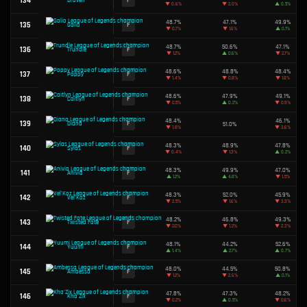
50.1%
82
C
Master Yi
▼
0.2%
50.1%
83
C
Zyra
▼
1.4%
50.0%
84
C
Gwen
▲
0.8%
50.0%
85
C
Karthus
▼
2.6%
50.0%
86
C
Kindred
▼
0.1%
50.0%
87
C
Zed
▲
2.2%
49.9%
88
C
Lulu
▲
0.4%
49.8%
89
C
Annie
▼
2.2%
90
C
Garen
49.8%