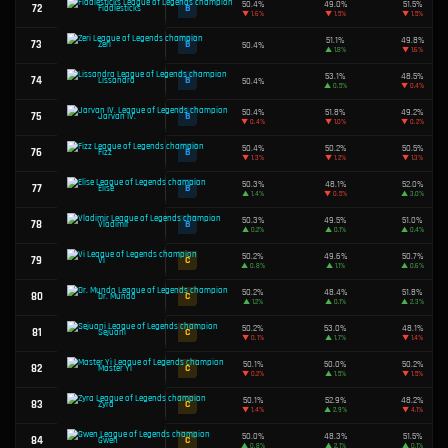
44
A
Kayn
▲
0.2%
51.3%
45
A
Seraphine
▼
1.1%
51.3%
46
A
Thresh
▲
1.0%
51.3%
47
A
Leona
▲
0.5%
51.2%
48
A
Viktor
▲
1.8%
51.2%
49
A
Singed
▼
2.8%
51.2%
50
A
Mordekaiser
▼
2.8%