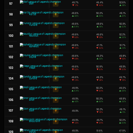
50.8%
56
B
Shen
▲
1.8%
50.7%
57
B
Lillia
▲
0.4%
50.7%
58
B
Brand
▼
0.3%
50.7%
59
B
Katarina
▲
1.6%
50.6%
60
B
Heimerdinger
▲
0.3%
50.6%
61
B
Tryndamere
▲
0.4%
50.6%
62
B
Yorick
▼
1.2%
63
B
Renata Glasc
50.6%
50.6%
64
B
Gragas
▲
2.1%