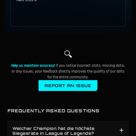
49.4%
117
D
Xayah
▲
0.2%
49.4%
118
D
Yone
▼
0.7%
49.3%
119
D
Ashe
▼
0.4%
🔍
49.3%
120
D
Kled
▼
1.5%
Help us maintain accuracy!
If you notice incorrect stats, missing data,
49.3%
121
D
Fiora
or any issues, your feedback directly improves the quality of our data
▲
2.2%
for the entire community.
49.2%
122
D
LeBlanc
REPORT AN ISSUE
▼
2.6%
49.2%
123
D
Akshan
▲
0.7%
FREQUENTLY ASKED QUESTIONS
49.1%
124
D
Volibear
▼
1.0%
Welcher Champion hat die höchste
49.1%
125
D
Darius
Siegesrate in League of Legends?
▲
0.4%