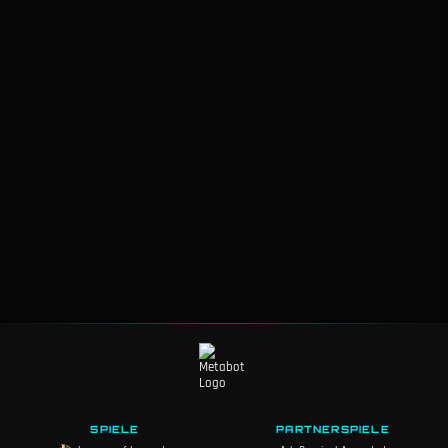
134
F
Draven
▼
0.6%
48.7%
135
F
Galio
▼
0.7%
48.7%
136
F
Trundle
▼
1.2%
48.6%
137
F
Poppy
▼
1.4%
48.6%
138
F
Caitlyn
▼
0.5%
48.4%
139
F
Diana
▼
1.8%
48.3%
140
F
Sylas
▼
0.4%
48.3%
141
F
Anivia
▲
1.2%
48.3%
142
F
Vel'Koz
▼
2.5%
SPIELE
PARTNERSPIELE