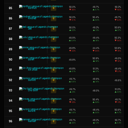
51.1%
51
A
Hwei
▲
2.6%
51.0%
52
A
Ziggs
▲
0.2%
51.0%
53
B
Tristana
▲
0.6%
51.0%
54
B
Lux
▲
0.7%
50.9%
55
B
Karma
▲
1.6%