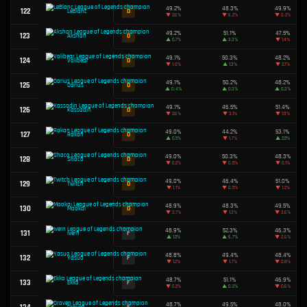
Zeri
50.4%
74
B
Lissandra
50.4%
50.4%
75
B
Jarvan IV.
▼
0.4%
50.4%
76
B
Fizz
▼
1.3%
50.3%
77
B
Elise
▲
1.4%
50.3%
78
B
Vladimir
▲
0.2%
50.2%
79
C
Vi
▲
0.8%
50.2%
80
C
Dr. Mundo
▲
1.2%
50.2%
81
C
Sejuani
▼
0.1%