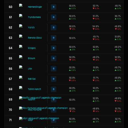
51.4%
36
A
Jinx
▲
1.9%
51.4%
37
A
Smolder
▲
1.5%
51.4%
38
A
Zac
▲
0.3%
51.4%
39
A
Nami
▼
0.4%
51.4%
40
A
Teemo
▲
1.0%
51.4%
41
A
Senna
▲
2.1%
51.4%
42
A
Vex
▲
1.1%
51.3%
43
A
Zilean
▲
0.6%
51.3%