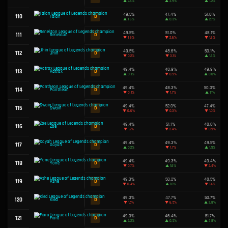
50.5%
65
B
Braum
▼
2.2%
50.5%
66
B
Jax
▲
0.8%
50.5%
67
B
Rek'Sai
▼
0.8%
50.5%
68
B
Tahm Kench
▲
0.7%
69
B
Naafiri
50.5%
50.5%
70
B
Miss Fortune
▼
1.2%
50.5%
71
B
Udyr
▲
0.9%
50.4%
72
B
Fiddlesticks
▼
1.6%
73
B