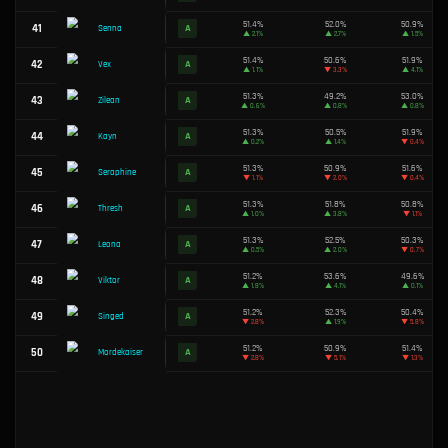
52.4%
18
S
Janna
▲
3.2%
52.4%
19
S
Briar
▲
0.6%
52.3%
20
S
Aurelion Sol
▲
0.5%
52.3%
21
S
Soraka
▼
0.8%
52.2%
22
S
Nasus
▲
0.4%
52.2%
23
S
Malzahar
▼
0.7%
52.0%
24
S
Morgana
▲
1.6%
51.9%
25
S
Sona
▼
0.6%
51.9%
26
S
Nunu & Willump
▲
4.2%