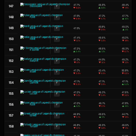
49.8%
91
C
Xin Zhao
▲
0.1%
49.7%
92
C
Samira
▲
0.6%
49.7%
93
C
Cho'Gath
▲
1.2%
49.7%
94
C
Graves
▼
0.5%
49.7%
95
C
Aurora
▲
3.8%
49.7%
96
C
Kennen
▲
2.3%
49.7%
97
C
Olaf
▼
1.1%
49.6%
98
C
Kai'Sa
▲
2.0%
49.6%
99
C
Yunara