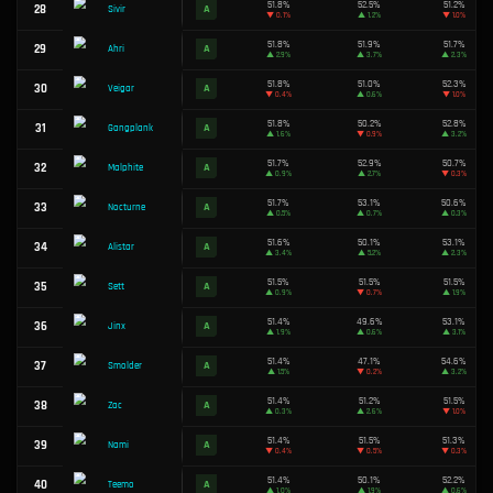
52.4%
15
S
Milio
▲
0.7%
52.4%
16
S
Zaahen
▲
3.6%
52.4%
17
S
Urgot
▼
0.5%