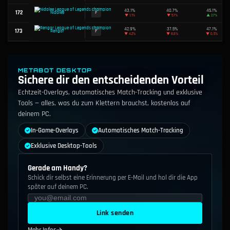
49.5%
108
D
Blitzcrank
▼
1.0%
49.5%
109
D
Varus
▲
2.4%
49.5%
110
D
Talon
▲
1.6%
METABOT DESKTOP
Sichere dir den entscheidenden Vorteil
49.5%
111
D
Renekton
▼
1.9%
Echtzeit-Overlays, automatisches Match-Tracking und exklusive
Tools — alles, was du zum Klettern brauchst, kostenlos auf
49.5%
112
D
Jhin
deinem PC.
▼
0.2%
In-Game-Overlays
Automatisches Match-Tracking
49.4%
113
D
Aatrox
▲
0.1%
Exklusive Desktop-Tools
49.4%
114
D
Pantheon
▼
0.1%
Gerade am Handy?
Schick dir selbst eine Erinnerung per E-Mail und hol dir die App
49.4%
später auf deinem PC.
115
D
Swain
▼
0.6%
49.4%
Link senden
116
D
Zoe
▼
1.2%
Mehr Infos