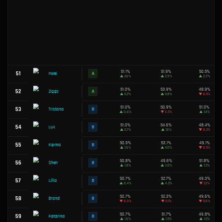
51.9%
27
A
Illaoi
▲
1.3%
51.8%
28
A
Sivir
▼
0.1%
51.8%
29
A
Ahri
▲
2.9%
51.8%
30
A
Veigar
▼
0.4%
51.8%
31
A
Gangplank
▲
1.6%
51.7%
32
A
Malphite
▲
0.9%
51.7%
33
A
Nocturne
▲
0.5%
51.6%
34
A
Alistar
▲
3.4%
51.5%
35
A
Sett
▲
0.9%