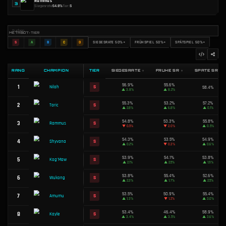
TOP 3 BESTE CHAMPIONS ZUM RANKEN
Nilah
1
Siegesrate
56.9%
Tier:
S
Taric
2
Siegesrate
55.3%
Tier:
S
Rammus
3
Siegesrate
54.8%
Tier:
S