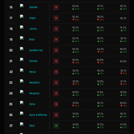
53.5%
7
S
Amumu
▲
1.3%
53.4%
8
S
Kayle
▲
3.4%
53.3%
9
S
Rell
▲
0.7%
53.0%
10
S
Warwick
▲
1.5%
52.7%
11
S
Bel'Veth
▲
1.7%
52.6%
12
S
Quinn
▲
2.1%
52.5%
13
S
Ornn
▼
0.9%
52.5%
14
S
Xerath
▼
0.4%