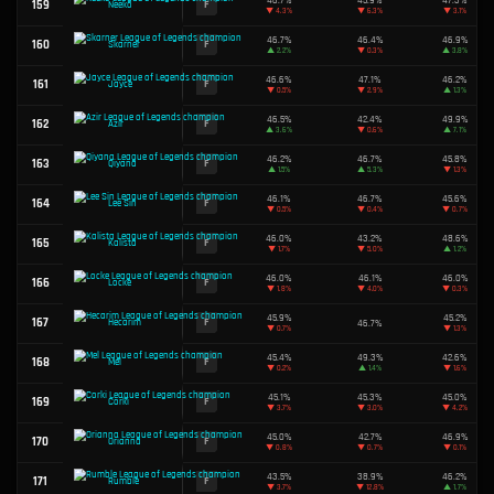
▲
0.9%
49.6%
100
C
Nautilus
▼
0.2%
49.6%
101
C
Aphelios
▼
1.3%
49.6%
102
C
Vayne
▼
0.5%
49.6%
103
C
Viego
▼
0.2%
49.6%
104
C
Syndra
▼
1.9%
49.5%
105
D
Akali
▲
0.4%
49.5%
106
D
Gnar
▲
4.2%
107
D
Sion
49.5%