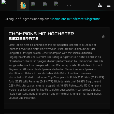
•••
…
/
League of Legends
/
Champions
/
Champions mit höchster Siegesrate
CHAMPIONS MIT HÖCHSTER
SIEGESRATE
Diese Tabelle hebt die Champions mit der hochsten Siegesrate in League of
Legends hervor und bietet eine wertvolle Ressource fur Spieler, die auf der
Rangliste aufsteigen wollen. Jeder Champion wird mit seinem aktuellen
Siegesprozentsatz und MetaBot Tier-Rating aufgelistet und bietet Einblick in die
aktuelle Meta. Die Daten spiegeln die bestperformenden LoL Champions uber alle
Range wider, ideal fur Gelegenheits- und Wettkampfspieler. Durch den Fokus auf
Siegesrate hilft dieser Guide Spielern, die besten Champions zum Spielen zu
identifizieren. Bleibe mit den starksten Meta-Picks aktualisiert, um einen
strategischen Vorteil zu erlangen. Top Champions in Patch 26.15: Nilah (56.9% WR),
Taric (55.3% WR), Rammus (54.8% WR). Nilah dominiert mit 56.92% Siegrate und
0.58% Pickrate. Lux am meisten gespielt mit 10.42% Pickrate. Alle 173 Champions
werden aus laufenden Ranked-Matchdaten ausgewertet — sortiere jede Spalte,
filtere nach Lane, Rang und Division und öffne einen Champion für Build, Runen,
Counter und Matchups.