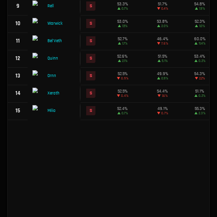
METABOT-TIER
S
A
B
C
D
SIEGESRATE 50%+
FRÜHSPIEL 
RANG
CHAMPION
TIER
SIEGESRATE
56.9%
1
S
Nilah
▲
3.8%
55.3%
2
S
Taric
▲
2.8%
54.8%
3
S
Rammus
▼
0.5%
54.3%
4
S
Shyvana
▲
0.2%
53.9%
5
S
Kog'Maw
▲
2.1%
53.8%
6
S
Wukong
▲
2.3%