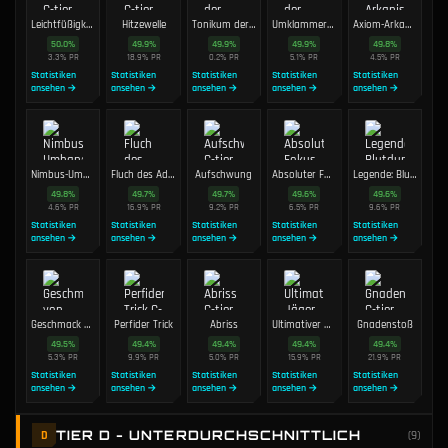
Leichtfüßigkeit
Hitzewelle
Tonikum der Zeitkrümmung
Umklammerung der Untoten
Axiom-Arkanist
50.0
%
49.9
%
49.9
%
49.9
%
49.8
%
3.3
%
PR
18.9
%
PR
0.2
%
PR
5.1
%
PR
4.5
%
PR
Statistiken
Statistiken
Statistiken
Statistiken
Statistiken
ansehen →
ansehen →
ansehen →
ansehen →
ansehen →
Nimbus-Umhang
Fluch des Aderlassers
Aufschwung
Absoluter Fokus
Legende: Blutdurst
49.8
%
49.7
%
49.7
%
49.6
%
49.6
%
4.6
%
PR
16.9
%
PR
9.2
%
PR
6.5
%
PR
9.6
%
PR
Statistiken
Statistiken
Statistiken
Statistiken
Statistiken
ansehen →
ansehen →
ansehen →
ansehen →
ansehen →
Geschmack von Blut
Perfider Trick
Abriss
Ultimativer Jäger
Gnadenstoß
49.5
%
49.4
%
49.4
%
49.4
%
49.4
%
5.3
%
PR
9.9
%
PR
5.0
%
PR
15.9
%
PR
21.9
%
PR
Statistiken
Statistiken
Statistiken
Statistiken
Statistiken
ansehen →
ansehen →
ansehen →
ansehen →
ansehen →
TIER D - UNTERDURCHSCHNITTLICH
D
(
9
)