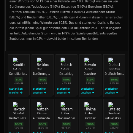
einer Winrate von 51.1% bei einer Pickrate von 4.9%. Gefolgt werden sie von
Berührung des Todesfeuers (51.0%), Erstschlag (51.0%), Bewahrer (51.0%),
Dreifach-Tonikum (50.8%), Hextech-Blitzfalle (50.6%), Aufziehender Sturm
(50.6%) und Niedermäher (50.5%). Die übrigen 4 Runen in diesem Tier erreichen
durchschnittlich eine Winrate von 50.5%. Das sind starke, verlässliche Runen,
die in fast jedem Spiel gut abschneiden. Die Beliebtheit im A-Tier ist ungleich
verteilt: Aufziehender Sturm wird in 14.9% der Spiele gewählt, Entsiegeltes
Zauberbuch nur in 0.1% — obwohl beide im selben Tier landen.
Konditionierung
Berührung des Todesfeuers
Erstschlag
Bewahrer
Dreifach-Tonikum
51.1
%
51.0
%
51.0
%
51.0
%
50.8
%
4.9
%
PR
5.4
%
PR
4.5
%
PR
1.3
%
PR
4.4
%
PR
Statistiken
Statistiken
Statistiken
Statistiken
Statistiken
ansehen →
ansehen →
ansehen →
ansehen →
ansehen →
Hextech-Blitzfalle
Aufziehender Sturm
Niedermäher
Flinkheit
Entsiegeltes Zauberbuch
50.6
%
50.6
%
50.5
%
50.5
%
50.5
%
1.5
%
PR
14.9
%
PR
10.7
%
PR
7.7
%
PR
0.1
%
PR