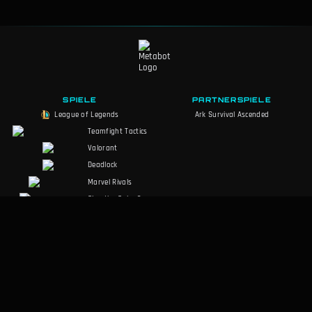
SPIELE
PARTNERSPIELE
League of Legends
Ark Survival Ascended
Teamfight Tactics
Valorant
Deadlock
Marvel Rivals
Slay the Spire 2
Counter-Strike 2
Palworld
RuneScape:
Dragonwilds
Dark and Darker
SOZIALE MEDIEN
RECHTLICHES