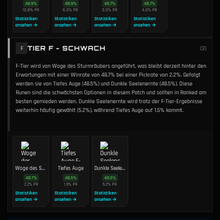
48.9
%
48.9
%
48.7
%
48.7
%
10.8
%
PR
6.0
%
PR
3.0
%
PR
4.0
%
PR
Statistiken
Statistiken
Statistiken
Statistiken
ansehen →
ansehen →
ansehen →
ansehen →
TIER F - SCHWACH
F
(
3
)
F-Tier wird von Woge des Sturmräubers angeführt, was bleibt derzeit hinter den
Erwartungen mit einer Winrate von 48.7% bei einer Pickrate von 2.2%. Gefolgt
werden sie von Tiefes Auge (48.5%) und Dunkle Seelenernte (48.5%). Diese
Runen sind die schwächsten Optionen in diesem Patch und sollten in Ranked am
besten gemieden werden. Dunkle Seelenernte wird trotz der F-Tier-Ergebnisse
weiterhin häufig gewählt (5.2%), während Tiefes Auge auf 1.5% kommt.
Woge des Sturmräubers
Tiefes Auge
Dunkle Seelenernte
48.7
%
48.5
%
48.5
%
2.2
%
PR
1.5
%
PR
5.2
%
PR
Statistiken
Statistiken
Statistiken
ansehen →
ansehen →
ansehen →