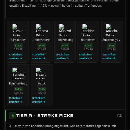
Beliebtheit im S-Tier ist ungleich verteilt: Rückzahlung wird in 7.4% der Spiele
gewählt, Eiszeit nur in 1.2% — obwohl beide im selben Tier landen.
Alleskönner
Lebensquelle
Rückzahlung
Nachbeben
Anziehungskraft
51.5
%
51.4
%
51.4
%
51.4
%
51.2
%
3.2
%
PR
5.3
%
PR
7.4
%
PR
4.3
%
PR
3.1
%
PR
Statistiken
Statistiken
Statistiken
Statistiken
Statistiken
ansehen →
ansehen →
ansehen →
ansehen →
ansehen →
Benefee-Beschwörung
Eiszeit
51.2
%
51.1
%
4.9
%
PR
1.2
%
PR
Statistiken
Statistiken
ansehen →
ansehen →
TIER A - STARKE PICKS
A
(
12
)
A-Tier wird von Konditionierung angeführt, was liefert starke Ergebnisse mit