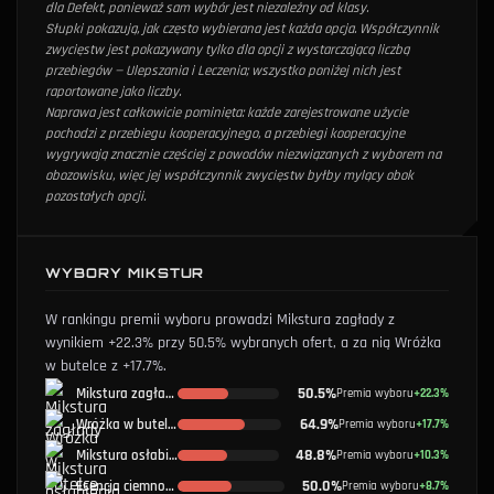
dla Defekt, ponieważ sam wybór jest niezależny od klasy.
Słupki pokazują, jak często wybierana jest każda opcja. Współczynnik
zwycięstw jest pokazywany tylko dla opcji z wystarczającą liczbą
przebiegów — Ulepszania i Leczenia; wszystko poniżej nich jest
raportowane jako liczby.
Naprawa jest całkowicie pominięta: każde zarejestrowane użycie
pochodzi z przebiegu kooperacyjnego, a przebiegi kooperacyjne
wygrywają znacznie częściej z powodów niezwiązanych z wyborem na
obozowisku, więc jej współczynnik zwycięstw byłby mylący obok
pozostałych opcji.
WYBORY MIKSTUR
W rankingu premii wyboru prowadzi Mikstura zagłady z
wynikiem +22.3% przy 50.5% wybranych ofert, a za nią Wróżka
w butelce z +17.7%.
50.5%
Mikstura zagłady
Premia wyboru
+22.3%
64.9%
Wróżka w butelce
Premia wyboru
+17.7%
48.8%
Mikstura osłabienia
Premia wyboru
+10.3%
50.0%
Esencja ciemności
Premia wyboru
+8.7%