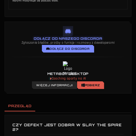
którymi modyfikuje się podczas walki.
DOŁĄCZ DO NASZEGO DISCORDA
Zgłaszanie błędów, prośby o funkcje i rozmowy z deweloperami
DOŁĄCZ DO DISCORDA
METABOT DESKTOP
Coaching oparty na AI
WIĘCEJ INFORMACJI
POBIERZ
PRZEGLĄD
CZY DEFEKT JEST DOBRA W SLAY THE SPIRE
2?