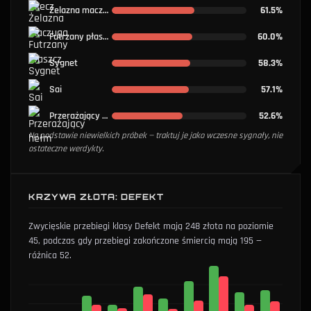
Żelazna maczuga
61.5%
Futrzany płaszcz
60.0%
Sygnet
58.3%
Sai
57.1%
Przerażający hełm
52.6%
Na podstawie niewielkich próbek — traktuj je jako wczesne sygnały, nie
ostateczne werdykty.
KRZYWA ZŁOTA: DEFEKT
Zwycięskie przebiegi klasy Defekt mają 248 złota na poziomie
45, podczas gdy przebiegi zakończone śmiercią mają 195 —
różnica 52.