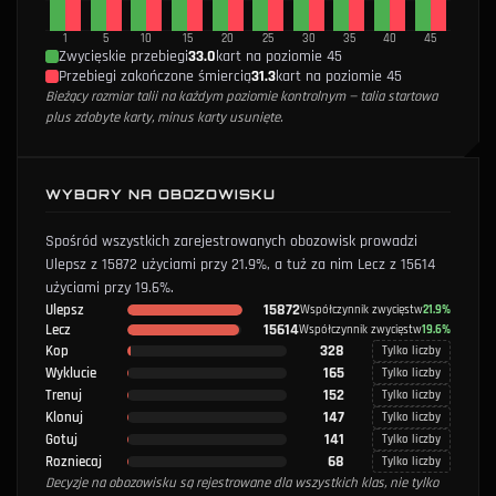
1
5
10
15
20
25
30
35
40
45
Zwycięskie przebiegi
33.0
kart na poziomie 45
Przebiegi zakończone śmiercią
31.3
kart na poziomie 45
Bieżący rozmiar talii na każdym poziomie kontrolnym — talia startowa
plus zdobyte karty, minus karty usunięte.
WYBORY NA OBOZOWISKU
Spośród wszystkich zarejestrowanych obozowisk prowadzi
Ulepsz z 15872 użyciami przy 21.9%, a tuż za nim Lecz z 15614
użyciami przy 19.6%.
15872
Ulepsz
Współczynnik zwycięstw
21.9%
15614
Lecz
Współczynnik zwycięstw
19.6%
328
Kop
Tylko liczby
165
Wyklucie
Tylko liczby
152
Trenuj
Tylko liczby
147
Klonuj
Tylko liczby
141
Gotuj
Tylko liczby
68
Rozniecaj
Tylko liczby
Decyzje na obozowisku są rejestrowane dla wszystkich klas, nie tylko