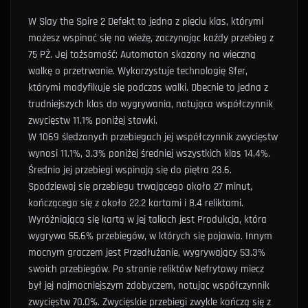
W Slay the Spire 2 Defekt to jedna z pięciu klas, którymi
możesz wspinać się na wieżę, zaczynając każdy przebieg z
75 PŻ.
Jej tożsamość: Automaton skazany na wieczną
walkę o przetrwanie. Wykorzystuje technologię Sfer,
którymi modyfikuje się podczas walki.
Obecnie to jedna z
trudniejszych klas do wygrywania, notująca współczynnik
zwycięstw 11.1% poniżej stawki.
W 1069 śledzonych przebiegach jej współczynnik zwycięstw
wynosi 11.1%, 3.3% poniżej średniej wszystkich klas 14.4%.
Średnio jej przebiegi wspinają się do piętra 23.6.
Spodziewaj się przebiegu trwającego około 27 minut,
kończącego się z około 22.2 kartami i 8.4 reliktami.
Wyróżniającą się kartą w jej taliach jest
Produkcja
, która
wygrywa 55.6% przebiegów, w których się pojawia.
Innym
mocnym graczem jest
Przedłużanie
, wygrywający 53.3%
swoich przebiegów.
Po stronie reliktów
Nefrytowy miecz
był jej najmocniejszym zdobyczem, notując współczynnik
zwycięstw 70.0%.
Zwycięskie przebiegi zwykle kończą się z