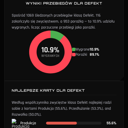
WYNIKI PRZEBIEGÓW DLA DEFEKT
Spośród 1069 śledzonych przebiegów klasą Defekt, 116
zakończyło się zwycięstwem, a 953 porażką — to 10.9% udziału
wygranych, licząc porzucone przebiegi jako porażki.
10.9%
Wygrane
10.9%
Porażki
89.1%
WYGRANYCH
NAJLEPSZE KARTY DLA DEFEKT
Według współczynnika zwycięstw klasa Defekt najlepiej radzi
sobie z kartami
Produkcja
(55.6%)
,
Przedłużanie
(53.3%)
, and
Rozwałka
(50.0%)
.
Produkcja
55.6%