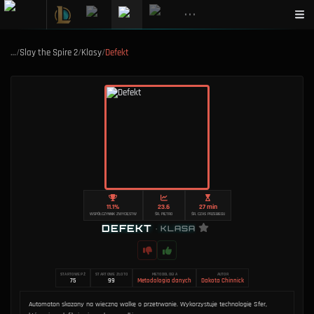
•••
…
/
Slay the Spire 2
/
Klasy
/
Defekt
11.1%
23.6
27 min
WSPÓŁCZYNNIK ZWYCIĘSTW
ŚR. PIĘTRO
ŚR. CZAS PRZEBIEGU
DEFEKT
•
KLASA
STARTOWE PŻ
STARTOWE ZŁOTO
METODOLOGIA
AUTOR
75
99
Metodologia danych
Dakota Chinnick
Automaton skazany na wieczną walkę o przetrwanie. Wykorzystuje technologię Sfer,