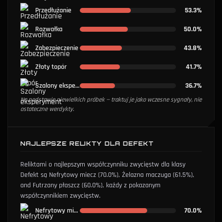
Przedłużanie
53.3%
Rozwałka
50.0%
Zabezpieczenie
43.8%
Złoty topór
41.7%
Szalony eksperyment
36.7%
Na podstawie niewielkich próbek — traktuj je jako wczesne sygnały, nie
ostateczne werdykty.
NAJLEPSZE RELIKTY DLA DEFEKT
Reliktami o najlepszym współczynniku zwycięstw dla klasy
Defekt są
Nefrytowy miecz
(70.0%)
,
Żelazna maczuga
(61.5%)
,
and
Futrzany płaszcz
(60.0%)
, każdy z pokazanym
współczynnikiem zwycięstw.
Nefrytowy miecz
70.0%