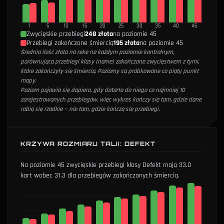
1
5
10
15
20
25
30
35
40
45
Zwycięskie przebiegi
248 złota
na poziomie 45
Przebiegi zakończone śmiercią
195 złota
na poziomie 45
Średnia ilość złota na rękę na każdym poziomie kontrolnym,
porównująca przebiegi klasy {name} zakończone zwycięstwem z tymi,
które zakończyły się śmiercią. Poziomy są próbkowane co piąty punkt
mapy.
Poziom pojawia się dopiero, gdy dotarło do niego co najmniej 10
zarejestrowanych przebiegów, więc wykres kończy się tam, gdzie dane
robią się rzadkie — nie tam, gdzie kończą się przebiegi.
KRZYWA ROZMIARU TALII: DEFEKT
Na poziomie 45 zwycięskie przebiegi klasy Defekt mają 33.0
kart wobec 31.3 dla przebiegów zakończonych śmiercią.