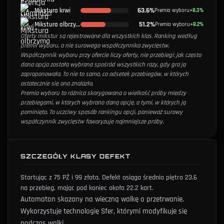
63.6%
Mikstura krwi
Premia wyboru
+8.3%
51.2%
Mikstura olbrzyma
Premia wyboru
+8.2%
Oferty mikstur są rejestrowane dla wszystkich klas. Ranking według
premii wyboru, a nie surowego współczynnika zwycięstw.
Współczynnik wyboru przy ofercie liczy oferty, nie przebiegi: jak często
dana opcja została wybrana spośród wszystkich razy, gdy gra ją
zaproponowała. To nie to samo, co odsetek przebiegów, w których
ostatecznie się ona znalazła.
Premia wyboru to różnica skorygowana o wielkość próby między
przebiegami, w których wybrano daną opcję, a tymi, w których ją
pominięto. To uczciwy sposób rankingu opcji, ponieważ surowy
współczynnik zwycięstw faworyzuje najmniejsze próby.
SZCZEGÓŁY KLASY DEFEKT
Startując z 75 PŻ i 99 złota, Defekt osiąga średnio piętro 23.6
na przebieg, mając pod koniec około 22.2 kart.
Automaton skazany na wieczną walkę o przetrwanie.
Wykorzystuje technologię Sfer, którymi modyfikuje się
podczas walki.