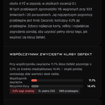
około 4 PŻ w zapasie, w okolicach ascensji 5.1.
W tych przebiegach zgromadziła 116 wygranych przy 933
śmierciach i 20 porzuceniach.
Jej najczęstszym pogromcą
przebiegów jest Krab Cesarski, kończący 4.2% jej
przebiegów.
Zobacz najlepsze karty, relikty i największe
zagrożenia poniżej, aby uzyskać pełny obraz tego, jak
wspinać się klasą Defekt.
WSPÓŁCZYNNIK ZWYCIĘSTW KLASY DEFEKT
Przy współczynniku zwycięstw 11.1% klasa Defekt pozostaje o
3.3% za średnią międzyklasową 14.4% — słupki poniżej
zestawiają obie wartości obok siebie.
Współczynnik
11.1%
zwycięstw
14.4%
Wszystkie klasy
-3.3%
wzgl. średniej
Śr. piętro
:
23.6
1069 przebiegów