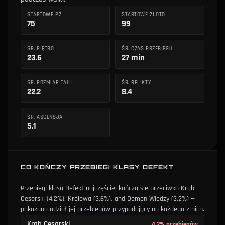
STARTOWE PŻ
STARTOWE ZŁOTO
75
99
ŚR. PIĘTRO
ŚR. CZAS PRZEBIEGU
23.6
27 min
ŚR. ROZMIAR TALII
ŚR. RELIKTY
22.2
8.4
ŚR. ASCENSJA
5.1
CO KOŃCZY PRZEBIEGI KLASY DEFEKT
Przebiegi klasą Defekt najczęściej kończą się przeciwko
Krab
Cesarski
(4.2%)
,
Królowa
(3.6%)
, and
Demon Wiedzy
(3.2%)
—
pokazano udział jej przebiegów przypadający na każdego z nich.
Krab Cesarski
4.2% przebiegów