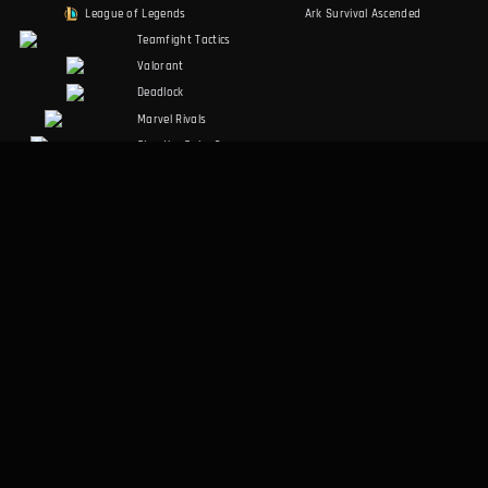
League of Legends
Ark Survival Ascended
Teamfight Tactics
Valorant
Deadlock
Marvel Rivals
Slay the Spire 2
Counter-Strike 2
Palworld
RuneScape:
Dragonwilds
Dark and Darker
SPOŁECZNOŚĆ
PRAWNE
Discord
Warunki korzystania
Facebook
Polityka prywatności
Twitter
RÓŻNE
Aplikacja desktopowa