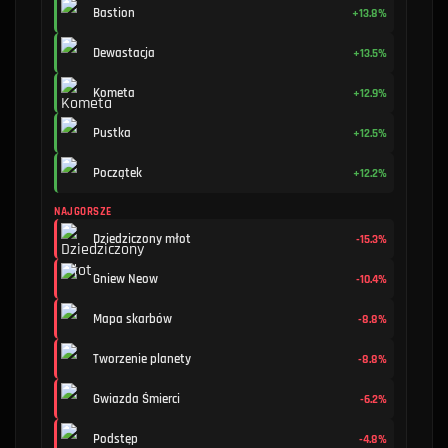
Bastion
+13.8%
Dewastacja
+13.5%
Kometa
+12.9%
Pustka
+12.5%
Początek
+12.2%
NAJGORSZE
Dziedziczony młot
-15.3%
Gniew Neow
-10.4%
Mapa skarbów
-8.8%
Tworzenie planety
-8.8%
Gwiazda Śmierci
-6.2%
Podstęp
-4.8%