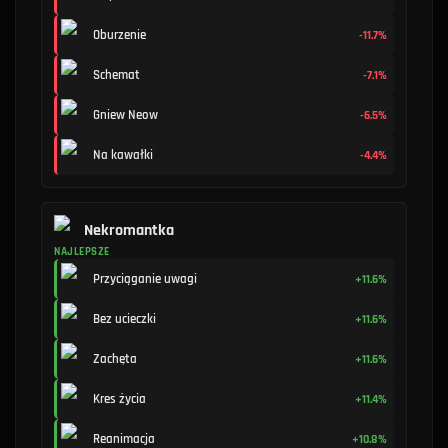
Oburzenie
-11.7%
Schemat
-7.1%
Gniew Neow
-6.5%
Na kawałki
-4.4%
Nekromantka
NAJLEPSZE
Przyciąganie uwagi
+11.6%
Bez ucieczki
+11.6%
Zachęta
+11.6%
Kres życia
+11.4%
Reanimacja
+10.8%