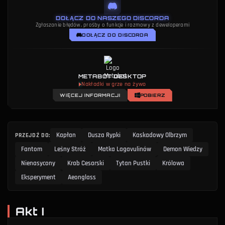
DOŁĄCZ DO NASZEGO DISCORDA
Zgłaszanie błędów, prośby o funkcje i rozmowy z deweloperami
DOŁĄCZ DO DISCORDA
METABOT DESKTOP
Coaching oparty na AI
WIĘCEJ INFORMACJI
POBIERZ
PRZEJDŹ DO
:
Kapłan
Dusza Rypki
Kaskadowy Olbrzym
Fantom
Leśny Stróż
Matka Lagavulinów
Demon Wiedzy
Nienasycony
Krab Cesarski
Tytan Pustki
Królowa
Eksperyment
Aeonglass
Akt I