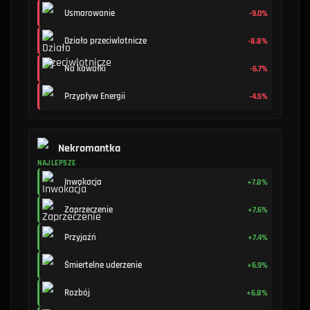
Usmarowanie
-9.0%
Działo przeciwlotnicze
-8.8%
Na kawałki
-6.7%
Przypływ Energii
-4.5%
Nekromantka
NAJLEPSZE
Inwokacja
+7.8%
Zaprzeczenie
+7.6%
Przyjaźń
+7.4%
Śmiertelne uderzenie
+6.9%
Rozbój
+6.8%