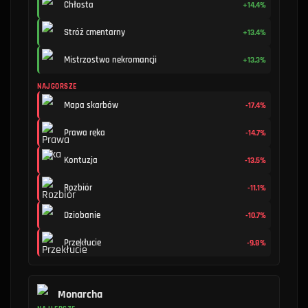
Chłosta
+14.4%
Stróż cmentarny
+13.4%
Mistrzostwo nekromancji
+13.3%
NAJGORSZE
Mapa skarbów
-17.4%
Prawa ręka
-14.7%
Kontuzja
-13.5%
Rozbiór
-11.1%
Dziobanie
-10.7%
Przekłucie
-9.8%
Monarcha