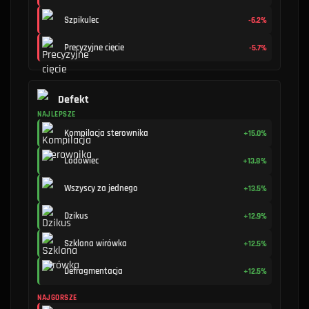
Szpikulec
-6.2%
Precyzyjne cięcie
-5.7%
Defekt
NAJLEPSZE
Kompilacja sterownika
+15.0%
Lodowiec
+13.8%
Wszyscy za jednego
+13.5%
Dzikus
+12.9%
Szklana wirówka
+12.5%
Defragmentacja
+12.5%
NAJGORSZE