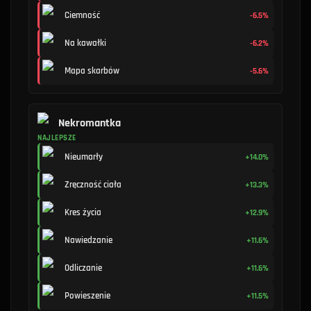
Ciemność
-6.5%
Na kawałki
-6.2%
Mapa skarbów
-5.6%
Nekromantka
NAJLEPSZE
Nieumarły
+14.0%
Zręczność ciała
+13.3%
Kres życia
+12.9%
Nawiedzanie
+11.6%
Odliczanie
+11.6%
Powieszenie
+11.5%