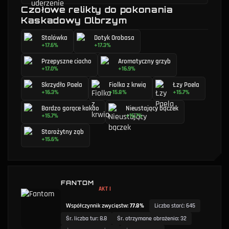
Czołowe relikty do pokonania
Kaskadowy Olbrzym
Stalówka
Dotyk Orobasa
+17.6%
+17.3%
Przepyszne ciacho
Aromatyczny grzyb
+17.0%
+16.9%
Skrzydło Paela
Fiolka z krwią
Łzy Paela
+16.3%
+15.8%
+15.7%
Bardzo gorące kakao
Nieustający bączek
+15.7%
+15.7%
Starożytny ząb
+15.6%
FANTOM
AKT I
Współczynnik zwycięstw
:
77.8%
Liczba starć
:
645
Śr. liczba tur
:
8.8
Śr. otrzymane obrażenia
:
32