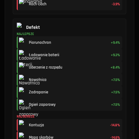
Rach-ciach
-3.9%
Defekt
NAJLEPSZE
Piorunochron
+9.4%
Ładowanie baterii
+9.3%
Uderzenie z rozpędu
+8.4%
Nawałnica
+7.5%
Zadrapanie
+7.5%
Ogień zaporowy
+7.5%
NAJGORSZE
Kontuzja
-14.8%
Mapa skarbów
-14.6%