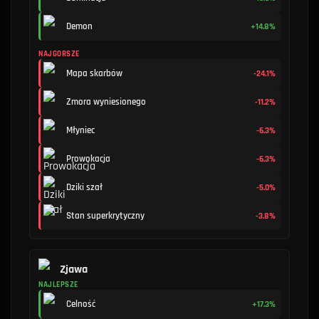
Demon
+14.8%
NAJGORSZE
Mapa skarbów
-24.1%
Zmora wyniesionego
-11.2%
Młyniec
-6.3%
Prowokacja
-6.3%
Dziki szał
-5.0%
Stan superkrytyczny
-3.8%
Zjawa
NAJLEPSZE
Celność
+17.3%