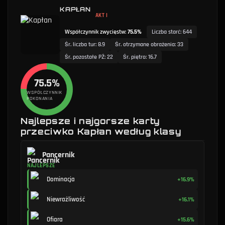
KAPŁAN
AKT I
Współczynnik zwycięstw
:
75.5%
Liczba starć
:
644
Śr. liczba tur
:
8.9
Śr. otrzymane obrażenia
:
33
Śr. pozostałe PŻ
:
22
Śr. piętro
:
16.7
75.5%
WSPÓŁCZYNNIK
POKONANIA
Najlepsze i najgorsze karty
przeciwko Kapłan według klasy
Pancernik
NAJLEPSZE
Dominacja
+16.9%
Niewrażliwość
+16.1%
Ofiara
+15.6%