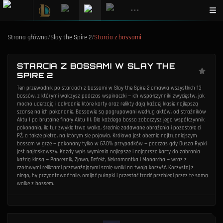
•••
Strona główna
/
Slay the Spire 2
/
Starcia z bossami
STARCIA Z BOSSAMI W SLAY THE
SPIRE 2
Ten przewodnik po starciach z bossami w Slay the Spire 2 omawia wszystkich 13
bossów, z którymi walczysz podczas wspinaczki — ich współczynniki zwycięstw, jak
mocno uderzają i dokładnie które karty oraz relikty dają każdej klasie najlepszą
szansę na ich pokonanie. Bossowie są pogrupowani według aktów, od strażników
Aktu I po brutalne finały Aktu III. Dla każdego bossa zobaczysz jego współczynnik
pokonania, ile tur zwykle trwa walka, średnie zadawane obrażenia i pozostałe ci
PŻ, a także piętro, na którym się pojawia. Królowa jest obecnie najtrudniejszym
bossem w grze — pokonany tylko w 67.0% przypadków — podczas gdy Dusza Rypki
jest najłaskawszy. Każdy wpis wymienia najlepsze i najgorsze karty do zabrania
każdą klasą — Pancernik, Zjawa, Defekt, Nekromantka i Monarcha — wraz z
czołowymi reliktami przeważającymi szalę walki na twoją korzyść. Korzystaj z
niego, by przygotować talię, omijać pułapki i przestać tracić przebiegi przez tę samą
walkę z bossem.