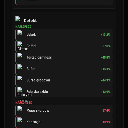
Defekt
NAJLEPSZE
Uskok
+18.2%
Chłód
+17.0%
Tarcza ciemności
+15.9%
Bufor
+14.4%
Burza gradowa
+14.3%
Fabryka szkła
+13.9%
NAJGORSZE
Mapa skarbów
-27.6%
Kontuzja
-13.9%