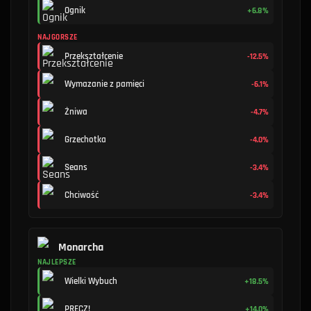
Ognik
+6.8%
NAJGORSZE
Przekształcenie
-12.5%
Wymazanie z pamięci
-6.1%
Żniwa
-4.7%
Grzechotka
-4.0%
Seans
-3.4%
Chciwość
-3.4%
Monarcha
NAJLEPSZE
Wielki Wybuch
+18.5%
PRECZ!
+14.0%