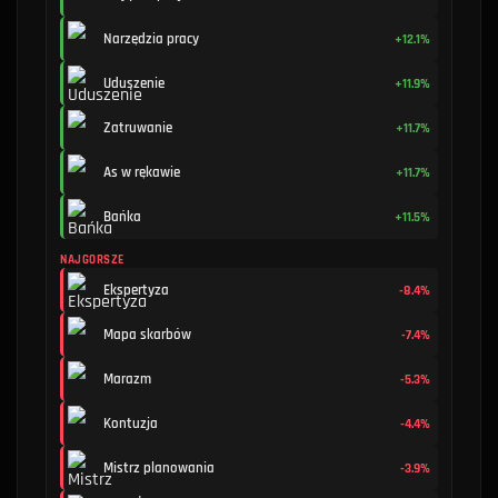
Narzędzia pracy
+12.1%
Uduszenie
+11.9%
Zatruwanie
+11.7%
As w rękawie
+11.7%
Bańka
+11.5%
NAJGORSZE
Ekspertyza
-8.4%
Mapa skarbów
-7.4%
Marazm
-5.3%
Kontuzja
-4.4%
Mistrz planowania
-3.9%