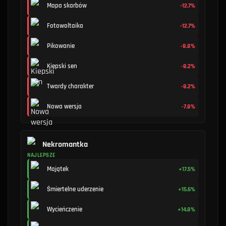
Mapa skarbów
-12.7%
Fotowoltaika
-12.7%
Pikowanie
-8.8%
Kiepski sen
-8.2%
Twardy charakter
-8.2%
Nowa wersja
-7.8%
Nekromantka
NAJLEPSZE
Majątek
+17.5%
Śmiertelne uderzenie
+15.6%
Wycieńczenie
+14.8%