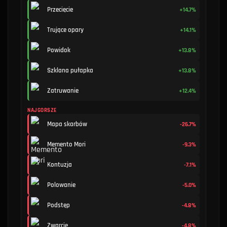
Przecięcie
+14.7%
Trujące opary
+14.1%
Powidok
+13.8%
Szklana pułapka
+13.8%
Zatruwanie
+12.4%
NAJGORSZE
Mapa skarbów
-26.7%
Memento Mori
-9.3%
Kontuzja
-7.1%
Polowanie
-5.0%
Podstęp
-4.8%
Zwarcie
-4.8%