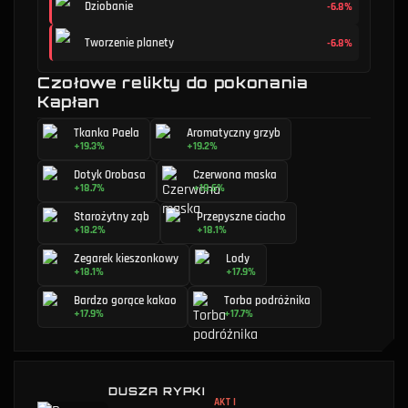
Dziobanie
-6.8%
Tworzenie planety
-6.8%
Czołowe relikty do pokonania
Kapłan
Tkanka Paela
Aromatyczny grzyb
+19.3%
+19.2%
Dotyk Orobasa
Czerwona maska
+18.7%
+18.6%
Starożytny ząb
Przepyszne ciacho
+18.2%
+18.1%
Zegarek kieszonkowy
Lody
+18.1%
+17.9%
Bardzo gorące kakao
Torba podróżnika
+17.9%
+17.7%
DUSZA RYPKI
AKT I