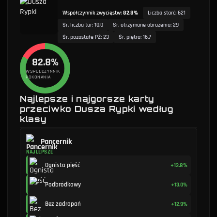
Współczynnik zwycięstw
:
82.8%
Liczba starć
:
621
Śr. liczba tur
:
10.0
Śr. otrzymane obrażenia
:
29
Śr. pozostałe PŻ
:
23
Śr. piętro
:
16.7
82.8%
WSPÓŁCZYNNIK
POKONANIA
Najlepsze i najgorsze karty
przeciwko Dusza Rypki według
klasy
Pancernik
NAJLEPSZE
Ognista pięść
+13.8%
Podbródkowy
+13.0%
Bez zadrapań
+12.9%