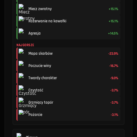
Miecz zwrotny
+15.1%
Rozerwanie na kawałki
+15.1%
Agresja
+14.5%
NAJGORSZE
Mapa skarbów
-23.9%
Poczucie winy
-16.7%
Twardy charakter
-9.0%
Czystość
-3.7%
Grzmiący topór
-3.7%
Pożarcie
-3.1%