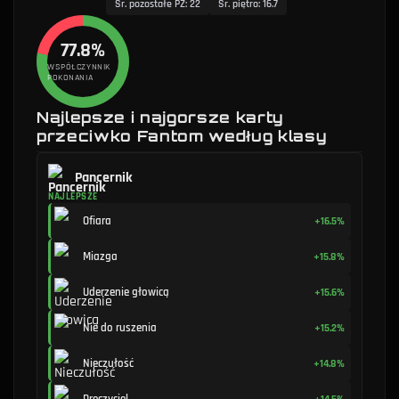
Śr. pozostałe PŻ
:
22
Śr. piętro
:
16.7
77.8%
WSPÓŁCZYNNIK
POKONANIA
Najlepsze i najgorsze karty
przeciwko Fantom według klasy
Pancernik
NAJLEPSZE
Ofiara
+16.5%
Miazga
+15.8%
Uderzenie głowicą
+15.6%
Nie do ruszenia
+15.2%
Nieczułość
+14.8%