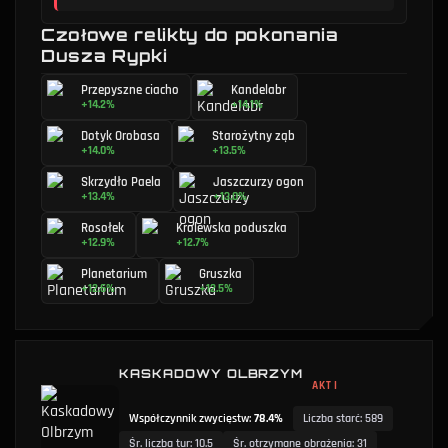
Czołowe relikty do pokonania
Dusza Rypki
Przepyszne ciacho
Kandelabr
+14.2%
+14.1%
Dotyk Orobasa
Starożytny ząb
+14.0%
+13.5%
Skrzydło Paela
Jaszczurzy ogon
+13.4%
+13.0%
Rosołek
Królewska poduszka
+12.9%
+12.7%
Planetarium
Gruszka
+12.6%
+12.5%
KASKADOWY OLBRZYM
AKT I
Współczynnik zwycięstw
:
78.4%
Liczba starć
:
589
Śr. liczba tur
:
10.5
Śr. otrzymane obrażenia
:
31