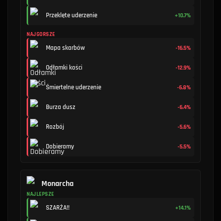
Przeklęte uderzenie
+10.7%
NAJGORSZE
Mapa skarbów
-16.5%
Odłamki kości
-12.9%
Śmiertelne uderzenie
-6.8%
Burza dusz
-6.4%
Rozbój
-5.6%
Dobieramy
-5.5%
Monarcha
NAJLEPSZE
SZARŻA!!
+14.1%