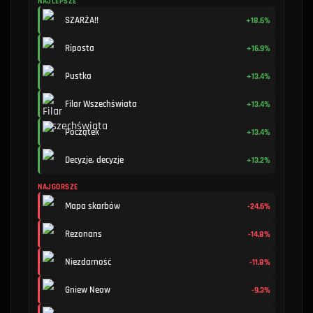
NAJLEPSZE
SZARŻA!!
+18.6%
Riposta
+16.9%
Pustka
+13.4%
Filar Wszechświata
+13.4%
Początek
+13.4%
Decyzje, decyzje
+13.2%
NAJGORSZE
Mapa skarbów
-24.6%
Rezonans
-14.8%
Niezdarność
-11.8%
Gniew Neow
-9.3%