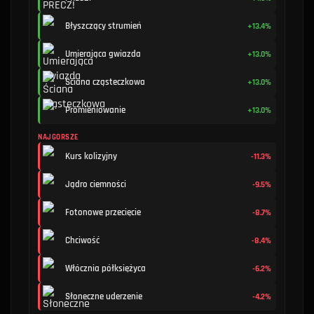
Błyszczący strumień
+13.4%
Umierająca gwiazda
+13.0%
Ściana cząsteczkowa
+13.0%
Promieniowanie
+13.0%
NAJGORSZE
Kurs kolizyjny
-11.3%
Jądro ciemności
-9.5%
Fotonowe przecięcie
-8.7%
Chciwość
-8.4%
Włócznia półksiężyca
-6.2%
Słoneczne uderzenie
-4.2%