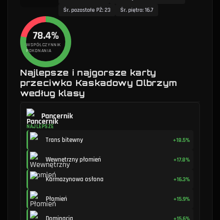
Śr. pozostałe PŻ
:
23
Śr. piętro
:
16.7
78.4%
WSPÓŁCZYNNIK
POKONANIA
Najlepsze i najgorsze karty
przeciwko Kaskadowy Olbrzym
według klasy
Pancernik
NAJLEPSZE
Trans bitewny
+18.5%
Wewnętrzny płomień
+17.8%
Karmazynowa osłona
+16.3%
Płomień
+15.9%
Dominacja
+15.6%