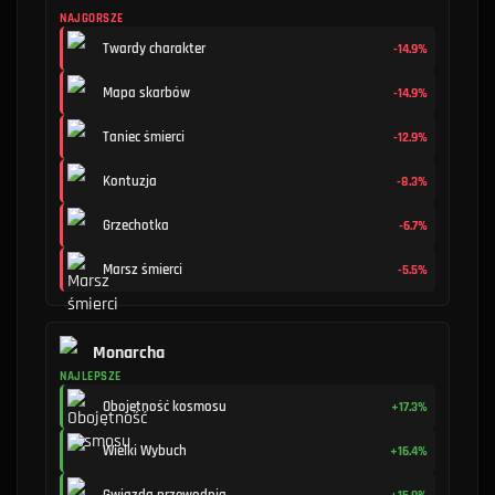
NAJGORSZE
Twardy charakter
-14.9%
Mapa skarbów
-14.9%
Taniec śmierci
-12.9%
Kontuzja
-8.3%
Grzechotka
-6.7%
Marsz śmierci
-5.5%
Monarcha
NAJLEPSZE
Obojętność kosmosu
+17.3%
Wielki Wybuch
+16.4%