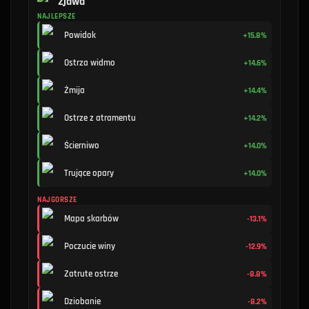
Zjawa
NAJLEPSZE
Powidok
+15.8%
Ostrza widmo
+14.6%
Żmija
+14.4%
Ostrze z atramentu
+14.2%
Ścierniwo
+14.0%
Trujące opary
+14.0%
NAJGORSZE
Mapa skarbów
-13.1%
Poczucie winy
-12.9%
Zatrute ostrze
-8.8%
Dziobanie
-8.2%