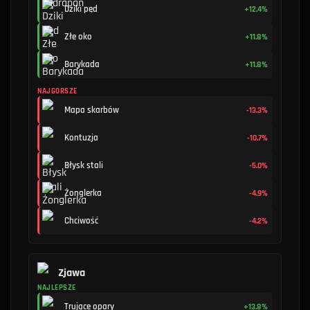
Dziki pęd
+12.4%
Złe oko
+11.8%
Barykada
+11.8%
NAJGORSZE
Mapa skarbów
-13.3%
Kontuzja
-10.7%
Błysk stali
-5.0%
Żonglerka
-4.9%
Chciwość
-4.2%
Zjawa
NAJLEPSZE
Trujące opary
+13.8%