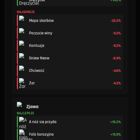
Dręczyciel
+14.5%
NAJGORSZE
Mapa skarbów
-32.3%
Poczucie winy
-9.3%
Kontuzja
-9.3%
Gniew Neow
-8.9%
Chciwość
-4.6%
Żar
-4.3%
Zjawa
NAJLEPSZE
A nóż się przyda
+18.3%
Fala korozyjna
+15.9%