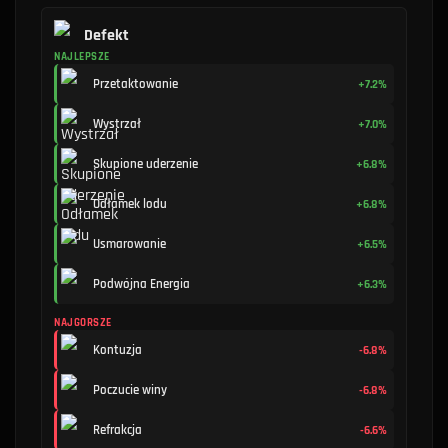
Defekt
NAJLEPSZE
Przetaktowanie
+7.2%
Wystrzał
+7.0%
Skupione uderzenie
+6.8%
Odłamek lodu
+6.8%
Usmarowanie
+6.5%
Podwójna Energia
+6.3%
NAJGORSZE
Kontuzja
-6.8%
Poczucie winy
-6.8%
Refrakcja
-6.6%