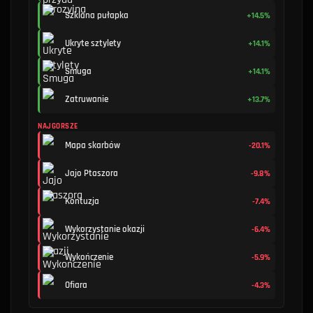
Szklana pułapka
+14.5%
Ukryte sztylety
+14.1%
Smuga
+14.1%
Zatruwanie
+13.7%
NAJGORSZE
Mapa skarbów
-20.1%
Jajo Ptaszora
-9.8%
Kontuzja
-7.4%
Wykorzystanie okazji
-6.4%
Wykończenie
-5.9%
Ofiara
-4.3%