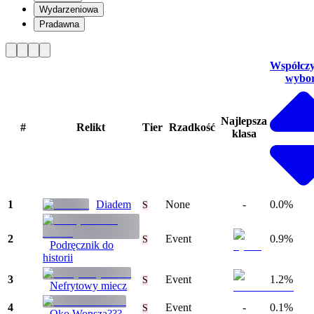
Wydarzeniowa
Pradawna
Współcz
wybo
Najlepsza
#
Relikt
Tier
Rzadkość
klasa
1
Diadem
None
-
0.0%
S
2
Event
0.9%
S
Podręcznik do
historii
3
Event
1.2%
S
Nefrytowy miecz
4
Event
-
0.1%
S
Oko Wonsza???