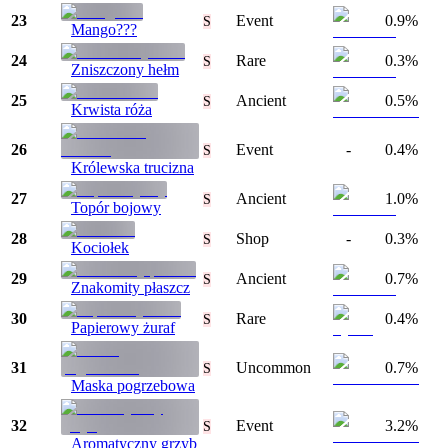
23
Event
0.9%
S
Mango???
24
Rare
0.3%
S
Zniszczony hełm
25
Ancient
0.5%
S
Krwista róża
26
Event
-
0.4%
S
Królewska trucizna
27
Ancient
1.0%
S
Topór bojowy
28
Shop
-
0.3%
S
Kociołek
29
Ancient
0.7%
S
Znakomity płaszcz
30
Rare
0.4%
S
Papierowy żuraf
31
Uncommon
0.7%
S
Maska pogrzebowa
32
Event
3.2%
S
Aromatyczny grzyb