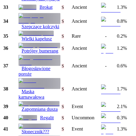
33
Brokat
Ancient
1.3%
S
34
Ancient
0.8%
S
Szepczące kolczyki
35
Rare
-
0.2%
S
Wielki kapelusz
36
Ancient
1.2%
S
Potrójny bumerang
37
Ancient
-
0.6%
S
Błogosławione
poroże
38
Ancient
1.7%
S
Maska
karnawałowa
39
Event
2.1%
S
Zapomniana dusza
40
Regalit
Uncommon
0.3%
S
41
Event
1.3%
S
Słonecznik???