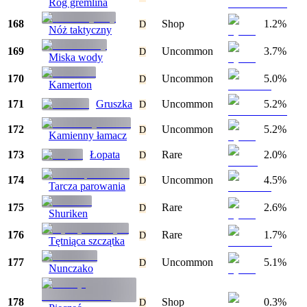
Róg gremlina
168
Shop
1.2%
D
Nóż taktyczny
169
Uncommon
3.7%
D
Miska wody
170
Uncommon
5.0%
D
Kamerton
171
Gruszka
Uncommon
5.2%
D
172
Uncommon
5.2%
D
Kamienny łamacz
173
Łopata
Rare
2.0%
D
174
Uncommon
4.5%
D
Tarcza parowania
175
Rare
2.6%
D
Shuriken
176
Rare
1.7%
D
Tętniąca szczątka
177
Uncommon
5.1%
D
Nunczako
178
Shop
0.3%
D