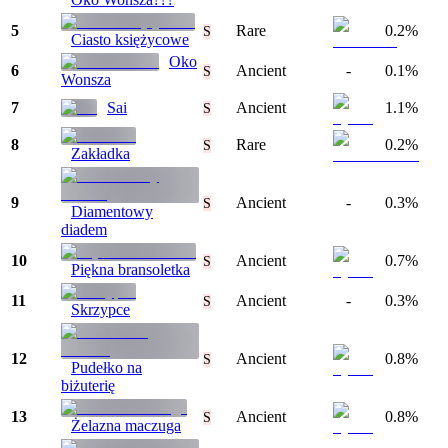
5
Rare
0.2%
S
Ciasto księżycowe
Oko
6
Ancient
-
0.1%
S
Wonsza
7
Sai
Ancient
1.1%
S
8
Rare
0.2%
S
Zakładka
9
Ancient
-
0.3%
S
Diamentowy
diadem
10
Ancient
0.7%
S
Piękna bransoletka
11
Ancient
-
0.3%
S
Skrzypce
12
Ancient
0.8%
S
Pudełko na
biżuterię
13
Ancient
0.8%
S
Żelazna maczuga