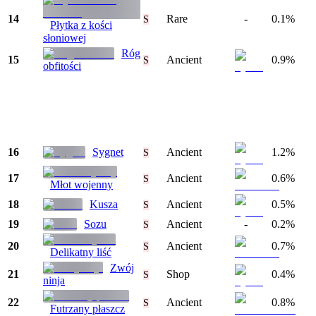
14
Rare
-
0.1%
S
Płytka z kości
słoniowej
Róg
15
Ancient
0.9%
S
obfitości
16
Sygnet
Ancient
1.2%
S
17
Ancient
0.6%
S
Młot wojenny
18
Kusza
Ancient
0.5%
S
19
Sozu
Ancient
-
0.2%
S
20
Ancient
0.7%
S
Delikatny liść
Zwój
21
Shop
0.4%
S
ninja
22
Ancient
0.8%
S
Futrzany płaszcz