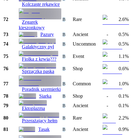
Kolczaste rękawice
72
Rare
2.6%
B
Zegarek
kieszonkowy
73
Pazury
Ancient
-
0.5%
B
74
Uncommon
0.5%
B
Galaktyczny pył
75
Event
1.1%
B
Fiolka z krwią???
76
Shop
0.6%
B
Sprzączka paska
77
Common
1.0%
B
Poradnik szermierki
78
Siarka
Shop
-
0.1%
B
79
Ancient
-
0.1%
B
Ektoplazma
80
Rare
2.2%
B
Przerażający hełm
81
Tasak
Ancient
0.9%
B