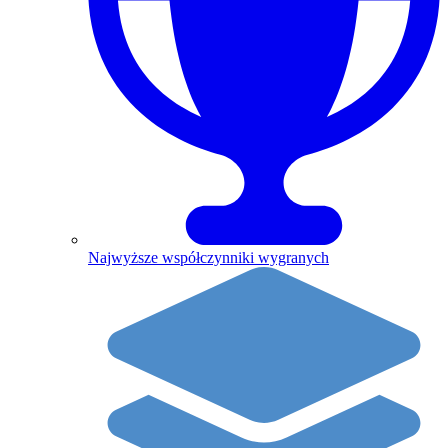
Najwyższe współczynniki wygranych