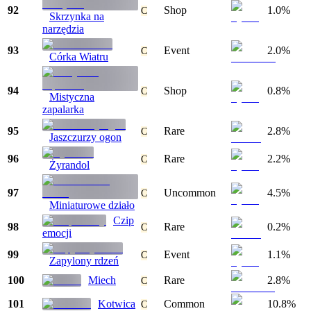
92
Shop
1.0%
C
Skrzynka na
narzędzia
93
Event
2.0%
C
Córka Wiatru
94
Shop
0.8%
C
Mistyczna
zapalarka
95
Rare
2.8%
C
Jaszczurzy ogon
96
Rare
2.2%
C
Żyrandol
97
Uncommon
4.5%
C
Miniaturowe działo
Czip
98
Rare
0.2%
C
emocji
99
Event
1.1%
C
Zapylony rdzeń
100
Miech
Rare
2.8%
C
101
Kotwica
Common
10.8%
C