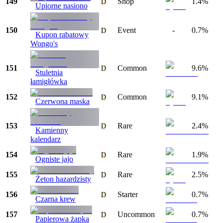
149
Shop
1.4%
D
Upiorne nasiono
150
Event
-
0.7%
D
Kupon rabatowy
Wongo's
151
Common
9.6%
D
Stuletnia
łamigłówka
152
Common
9.1%
D
Czerwona maska
153
Rare
2.4%
D
Kamienny
kalendarz
154
Rare
1.9%
D
Ogniste jajo
155
Rare
2.5%
D
Żeton hazardzisty
156
Starter
0.7%
D
Czarna krew
157
Uncommon
0.7%
D
Papierowa żapka