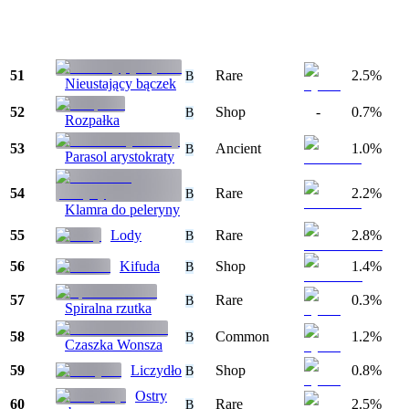
51
Rare
2.5%
B
Nieustający bączek
52
Shop
-
0.7%
B
Rozpałka
53
Ancient
1.0%
B
Parasol arystokraty
54
Rare
2.2%
B
Klamra do peleryny
55
Lody
Rare
2.8%
B
56
Kifuda
Shop
1.4%
B
57
Rare
0.3%
B
Spiralna rzutka
58
Common
1.2%
B
Czaszka Wonsza
59
Liczydło
Shop
0.8%
B
Ostry
60
Rare
2.5%
B