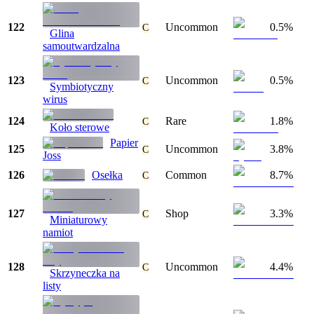
122
Uncommon
0.5%
C
Glina
samoutwardzalna
123
Uncommon
0.5%
C
Symbiotyczny
wirus
124
Rare
1.8%
C
Koło sterowe
Papier
125
Uncommon
3.8%
C
Joss
126
Osełka
Common
8.7%
C
127
Shop
3.3%
C
Miniaturowy
namiot
128
Uncommon
4.4%
C
Skrzyneczka na
listy