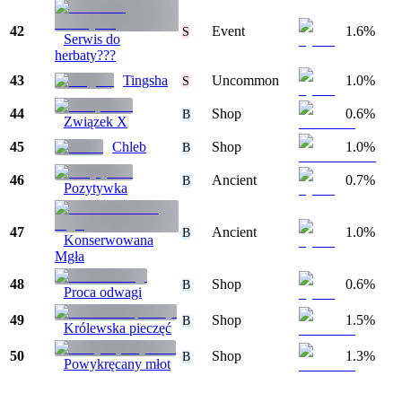
42
Event
1.6%
S
Serwis do
herbaty???
43
Tingsha
Uncommon
1.0%
S
44
Shop
0.6%
B
Związek X
45
Chleb
Shop
1.0%
B
46
Ancient
0.7%
B
Pozytywka
47
Ancient
1.0%
B
Konserwowana
Mgła
48
Shop
0.6%
B
Proca odwagi
49
Shop
1.5%
B
Królewska pieczęć
50
Shop
1.3%
B
Powykręcany młot