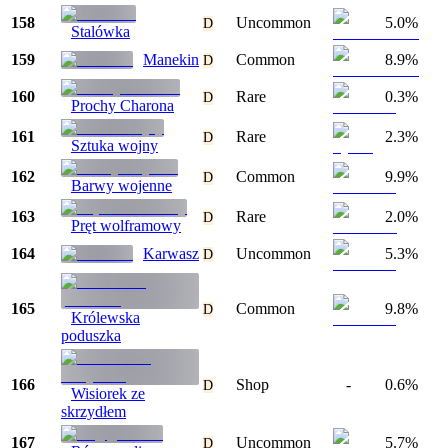
158
Uncommon
5.0%
D
Stalówka
159
Manekin
Common
8.9%
D
160
Rare
0.3%
D
Prochy Charona
161
Rare
2.3%
D
Sztuka wojny
162
Common
9.9%
D
Barwy wojenne
163
Rare
2.0%
D
Pręt wolframowy
164
Karwasz
Uncommon
5.3%
D
165
Common
9.8%
D
Królewska
poduszka
166
Shop
-
0.6%
D
Wisiorek ze
skrzydłem
167
Uncommon
5.7%
D