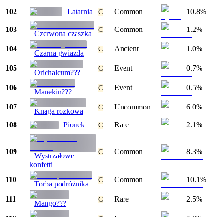
102
Latarnia
Common
10.8%
C
103
Common
1.2%
C
Czerwona czaszka
104
Ancient
1.0%
C
Czarna gwiazda
105
Event
0.7%
C
Orichalcum???
106
Event
0.5%
C
Manekin???
107
Uncommon
6.0%
C
Knaga rożkowa
108
Pionek
Rare
2.1%
C
109
Common
8.3%
C
Wystrzałowe
konfetti
110
Common
10.1%
C
Torba podróżnika
111
Rare
2.5%
C
Mango???