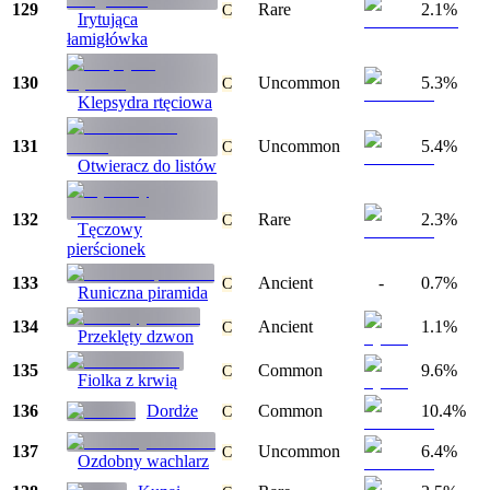
129
Rare
2.1%
C
Irytująca
łamigłówka
130
Uncommon
5.3%
C
Klepsydra rtęciowa
131
Uncommon
5.4%
C
Otwieracz do listów
132
Rare
2.3%
C
Tęczowy
pierścionek
133
Ancient
-
0.7%
C
Runiczna piramida
134
Ancient
1.1%
C
Przeklęty dzwon
135
Common
9.6%
C
Fiolka z krwią
136
Dordże
Common
10.4%
C
137
Uncommon
6.4%
C
Ozdobny wachlarz