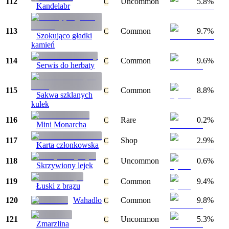
112
Uncommon
5.8%
C
Kandelabr
113
Common
9.7%
C
Szokująco gładki
kamień
114
Common
9.6%
C
Serwis do herbaty
115
Common
8.8%
C
Sakwa szklanych
kulek
116
Rare
0.2%
C
Mini Monarcha
117
Shop
2.9%
C
Karta członkowska
118
Uncommon
0.6%
C
Skrzywiony lejek
119
Common
9.4%
C
Łuski z brązu
120
Wahadło
Common
9.8%
C
121
Uncommon
5.3%
C
Zmarzlina