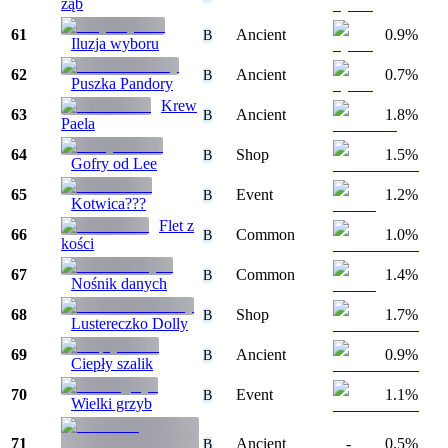
ząb
61
Ancient
0.9%
B
Iluzja wyboru
62
Ancient
0.7%
B
Puszka Pandory
Krew
63
Ancient
1.8%
B
Paela
64
Shop
1.5%
B
Gofry od Lee
65
Event
1.2%
B
Kotwica???
Flet z
66
Common
1.0%
B
kości
67
Common
1.4%
B
Nośnik danych
68
Shop
1.7%
B
Lustereczko Dolly
69
Ancient
0.9%
B
Ciepły szalik
70
Event
1.1%
B
Wielki grzyb
71
Ancient
-
0.5%
B