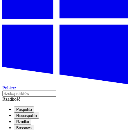
Pobierz
Rzadkość
Pospolita
Niepospolita
Rzadka
Bossowa