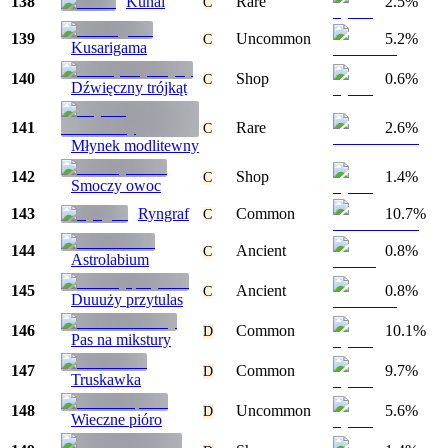
138
Kunai
Rare
2.5%
C
139
Uncommon
5.2%
C
Kusarigama
140
Shop
0.6%
C
Dźwięczny trójkąt
141
Rare
2.6%
C
Młynek modlitewny
142
Shop
1.4%
C
Smoczy owoc
143
Ryngraf
Common
10.7%
C
144
Ancient
0.8%
C
Astrolabium
145
Ancient
0.8%
C
Duuuży przytulas
146
Common
10.1%
D
Pas na mikstury
147
Common
9.7%
D
Truskawka
148
Uncommon
5.6%
D
Wieczne pióro