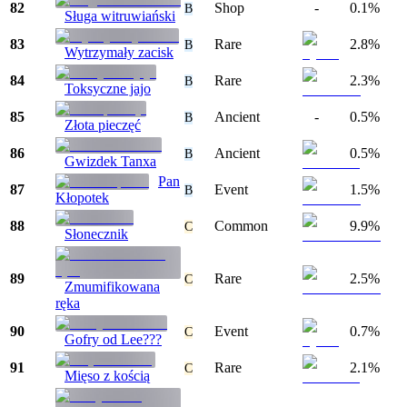
82
Shop
-
0.1%
B
Sługa witruwiański
83
Rare
2.8%
B
Wytrzymały zacisk
84
Rare
2.3%
B
Toksyczne jajo
85
Ancient
-
0.5%
B
Złota pieczęć
86
Ancient
0.5%
B
Gwizdek Tanxa
Pan
87
Event
1.5%
B
Kłopotek
88
Common
9.9%
C
Słonecznik
89
Rare
2.5%
C
Zmumifikowana
ręka
90
Event
0.7%
C
Gofry od Lee???
91
Rare
2.1%
C
Mięso z kością