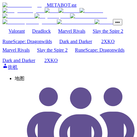
METABOT
.gg
•••
Valorant
Deadlock
Marvel Rivals
Slay the Spire 2
RuneScape: Dragonwilds
Dark and Darker
2XKO
Marvel Rivals
Slay the Spire 2
RuneScape: Dragonwilds
Dark and Darker
2XKO
街机
地图