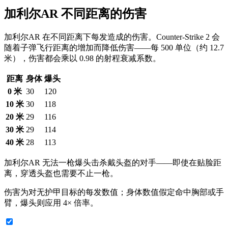
加利尔AR 不同距离的伤害
加利尔AR 在不同距离下每发造成的伤害。Counter-Strike 2 会
随着子弹飞行距离的增加而降低伤害——每 500 单位（约 12.7
米），伤害都会乘以 0.98 的射程衰减系数。
距离
身体
爆头
0 米
30
120
10 米
30
118
20 米
29
116
30 米
29
114
40 米
28
113
加利尔AR 无法一枪爆头击杀戴头盔的对手——即使在贴脸距
离，穿透头盔也需要不止一枪。
伤害为对无护甲目标的每发数值；身体数值假定命中胸部或手
臂，爆头则应用 4× 倍率。