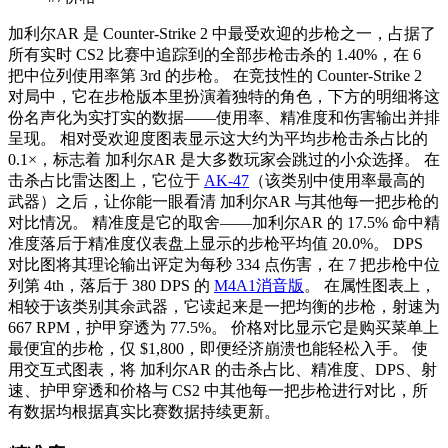
加利尔AR 是 Counter-Strike 2 中最受欢迎的步枪之一，占据了
所有实时 CS2 比赛中追踪到的全部步枪击杀的 1.40%，在 6
把中位列使用率第 3rd 的步枪。
在竞技性的 Counter-Strike 2
对局中，它在步枪版本里扮演着独特的角色，下方的明细将这
份名声化为实打实的数据——使用率、精准度和伤害输出并排
呈现。
相对受欢迎度图表显示这大约为平均步枪击杀占比的
0.1×，标志着 加利尔AR 是大多数玩家会跳过的小众选择。
在
击杀占比雷达图上，它位于
AK-47
（该类别中使用率最高的
武器）之后，让你能一眼看清 加利尔AR 与其他每一把步枪的
对比情况。
精准度是它的取舍——加利尔AR 的 17.5% 命中精
准度落后于精准度仪表盘上显示的步枪平均值 20.0%。
DPS
对比图将其理论输出评定为每秒 334 点伤害，在 7 把步枪中位
列第 4th，落后于 380 DPS 的
M4A1消音版
。
在属性图表上，
相较于该类别其余武器，它读起来是一把均衡的步枪，射速为
667 RPM，护甲穿透为 77.5%。
价格对比显示它是购买菜单上
最便宜的步枪，仅 $1,800，即便经济崩溃也能轻松入手。
使
用交互式图表，将 加利尔AR 的击杀占比、精准度、DPS、射
速、护甲穿透和价格与 CS2 中其他每一把步枪进行对比，所
有数据均根据真实比赛数据持续更新。