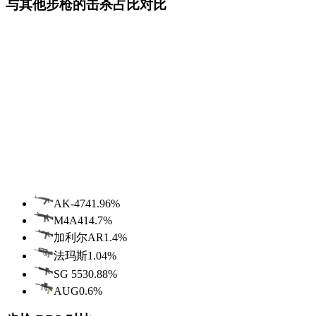
与其他步枪的击杀占比对比
AK-47
41.96
%
M4A4
14.7
%
加利尔AR
1.4
%
法玛斯
1.04
%
SG 553
0.88
%
AUG
0.6
%