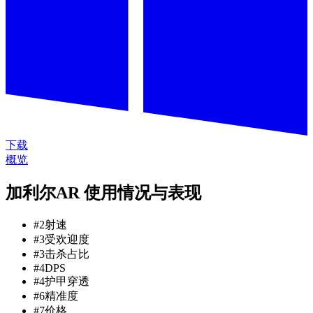
下载
概览
加利尔AR 使用情况与表现
#
2
射速
#
3
受欢迎度
#
3
击杀占比
#
4
DPS
#
4
护甲穿透
#
6
精准度
#
7
价格