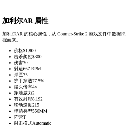
加利尔AR 属性
加利尔AR 的核心属性，从 Counter-Strike 2 游戏文件中数据挖
掘而来。
价格
$1,800
击杀奖励
$300
伤害
30
射速
667 RPM
弹匣
35
护甲穿透
77.5%
爆头倍率
4×
穿墙威力
2
有效射程
8,192
移动速度
215
弹药类型
556MM
阵营
T
射击模式
Automatic