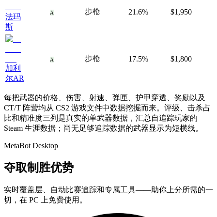
步枪
21.6%
$1,950
A
法玛
斯
步枪
17.5%
$1,800
A
加利
尔AR
每把武器的价格、伤害、射速、弹匣、护甲穿透、奖励以及
CT/T 阵营均从 CS2 游戏文件中数据挖掘而来。评级、击杀占
比和精准度三列是真实的单武器数据，汇总自追踪玩家的
Steam 生涯数据；尚无足够追踪数据的武器显示为短横线。
MetaBot Desktop
夺取制胜优势
实时覆盖层、自动比赛追踪和专属工具——助你上分所需的一
切，在 PC 上免费使用。