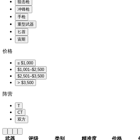
狙击枪
冲锋枪
手枪
重型武器
匕首
宙斯
价格
≤ $1,000
$1,001–$2,500
$2,501–$3,500
> $3,500
阵营
T
CT
双方
武器
评级
类别
精准度
价格