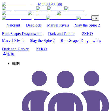
METABOT
.gg
•••
Valorant
Deadlock
Marvel Rivals
Slay the Spire 2
RuneScape: Dragonwilds
Dark and Darker
2XKO
Marvel Rivals
Slay the Spire 2
RuneScape: Dragonwilds
Dark and Darker
2XKO
街机
地图