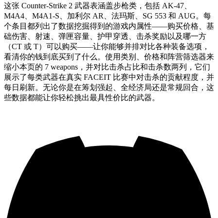
这张 Counter-Strike 2 武器表涵盖步枪类，包括 AK-47、
M4A4、M4A1-S、加利尔 AR、法玛斯、SG 553 和 AUG。每
个条目都列出了数据挖掘得到的游戏内属性——购买价格、基
础伤害、射速、弹匣容量、护甲穿透、击杀奖励以及哪一方
（CT 或 T）可以购买——让你能够并排对比各种装备选项，
看清你的钱到底买到了什么。使用类别、价格和阵营筛选器来
缩小本页的 7 weapons，并对比击杀占比和击杀数两列，它们
展示了每类武器在真实 FACEIT 比赛中对击杀的贡献程度，并
每日刷新。无论你是在筹划强起、全经济局还是常规回合，这
些数据都能让你轻松挑出最具性价比的武器。