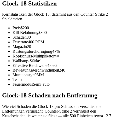
Glock-18 Statistiken
Kernstatistiken der Glock-18, datamint aus den Counter-Strike 2
Spieldateien.
Preis
$200
Kill-Belohnung
$300
Schaden
30
Feuerrate
400 RPM
Magazin
20
Rüstungsdurchdringung
47%
Kopfschuss-Multiplikator
4×
Wallbang-Stärke
1
Effektive Reichweite
4.096
Bewegungsgeschwindigkeit
240
Munitionstyp
9MM
Team
T
Feuermodus
Semi-auto
Glock-18 Schaden nach Entfernung
Wie viel Schaden die Glock-18 pro Schuss auf verschiedene
Entfernungen verursacht. Counter-Strike 2 verringert den
Kugelschaden, je weiter sie fliegt — alle 500 Einheiten (etwa 12,7