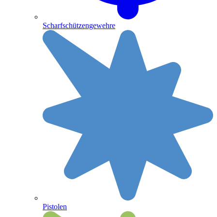
Scharfschützengewehre
Pistolen