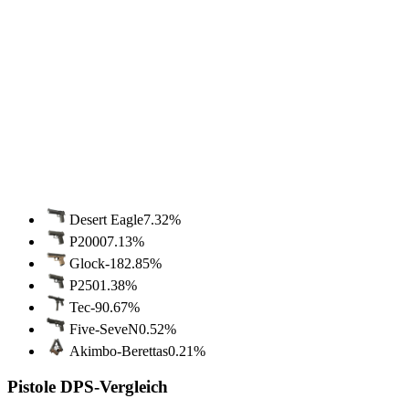
Desert Eagle
7.32
%
P2000
7.13
%
Glock-18
2.85
%
P250
1.38
%
Tec-9
0.67
%
Five-SeveN
0.52
%
Akimbo-Berettas
0.21
%
Pistole DPS-Vergleich