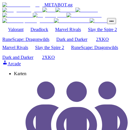
METABOT
.gg
•••
Valorant
Deadlock
Marvel Rivals
Slay the Spire 2
RuneScape: Dragonwilds
Dark and Darker
2XKO
Marvel Rivals
Slay the Spire 2
RuneScape: Dragonwilds
Dark and Darker
2XKO
Arcade
Karten