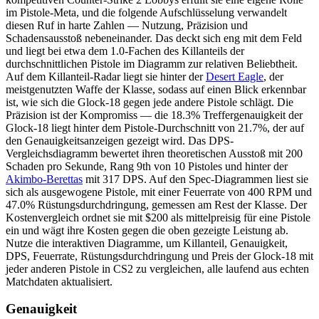
im Pistole-Meta, und die folgende Aufschlüsselung verwandelt
diesen Ruf in harte Zahlen — Nutzung, Präzision und
Schadensausstoß nebeneinander.
Das deckt sich eng mit dem Feld
und liegt bei etwa dem 1.0-Fachen des Killanteils der
durchschnittlichen Pistole im Diagramm zur relativen Beliebtheit.
Auf dem Killanteil-Radar liegt sie hinter der
Desert Eagle
, der
meistgenutzten Waffe der Klasse, sodass auf einen Blick erkennbar
ist, wie sich die Glock-18 gegen jede andere Pistole schlägt.
Die
Präzision ist der Kompromiss — die 18.3% Treffergenauigkeit der
Glock-18 liegt hinter dem Pistole-Durchschnitt von 21.7%, der auf
den Genauigkeitsanzeigen gezeigt wird.
Das DPS-
Vergleichsdiagramm bewertet ihren theoretischen Ausstoß mit 200
Schaden pro Sekunde, Rang 9th von 10 Pistoles und hinter der
Akimbo-Berettas
mit 317 DPS.
Auf den Spec-Diagrammen liest sie
sich als ausgewogene Pistole, mit einer Feuerrate von 400 RPM und
47.0% Rüstungsdurchdringung, gemessen am Rest der Klasse.
Der
Kostenvergleich ordnet sie mit $200 als mittelpreisig für eine Pistole
ein und wägt ihre Kosten gegen die oben gezeigte Leistung ab.
Nutze die interaktiven Diagramme, um Killanteil, Genauigkeit,
DPS, Feuerrate, Rüstungsdurchdringung und Preis der Glock-18 mit
jeder anderen Pistole in CS2 zu vergleichen, alle laufend aus echten
Matchdaten aktualisiert.
Genauigkeit