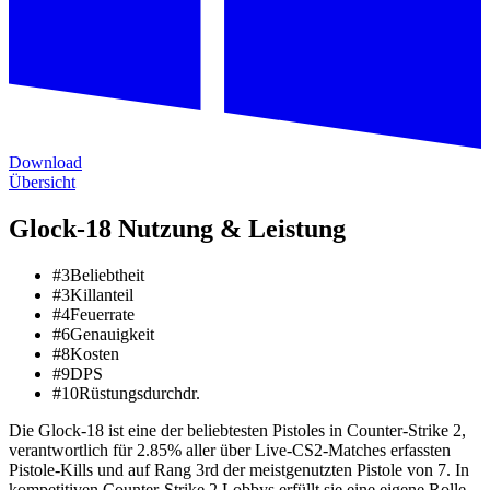
Download
Übersicht
Glock-18 Nutzung & Leistung
#
3
Beliebtheit
#
3
Killanteil
#
4
Feuerrate
#
6
Genauigkeit
#
8
Kosten
#
9
DPS
#
10
Rüstungsdurchdr.
Die Glock-18 ist eine der beliebtesten Pistoles in Counter-Strike 2,
verantwortlich für 2.85% aller über Live-CS2-Matches erfassten
Pistole-Kills und auf Rang 3rd der meistgenutzten Pistole von 7.
In
kompetitiven Counter-Strike 2 Lobbys erfüllt sie eine eigene Rolle