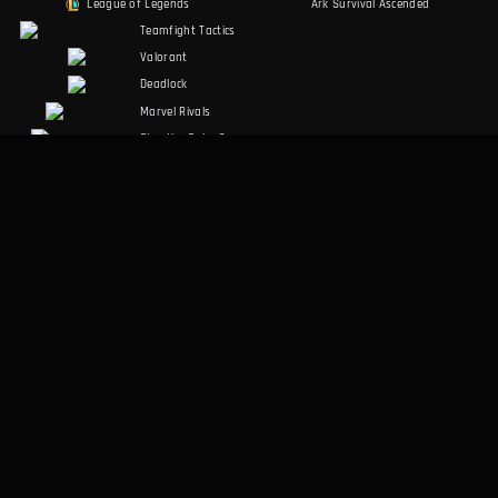
League of Legends
Ark Survival Ascended
Teamfight Tactics
Valorant
Deadlock
Marvel Rivals
Slay the Spire 2
Counter-Strike 2
Palworld
RuneScape:
Dragonwilds
Dark and Darker
SOZIALE MEDIEN
RECHTLICHES
Discord
Nutzungsbedingungen
Facebook
Datenschutzrichtlinie
Twitter
SONSTIGES
Desktop-App
Über uns