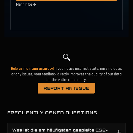
7.2
%
78.2
Nuke
S
Mehr Infos
0.1
%
78.0
Vertigo
S
🔍
Help us maintain accuracy!
If you notice incorrect stats, missing data,
or any issues, your feedback directly improves the quality of our data
for the entire community.
REPORT AN ISSUE
FREQUENTLY ASKED QUESTIONS
Was ist die am häufigsten gespielte CS2-