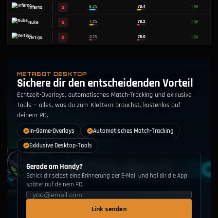
MAP
TIER
WAHLRATE
DURCHSCHN. 
13.8
%
79.2
Ancient
S
0.1
%
79.0
Train
S
METABOT DESKTOP
Sichere dir den entscheidenden Vorteil
12.3
%
78.9
Anubis
S
Echtzeit-Overlays, automatisches Match-Tracking und exklusive
Tools — alles, was du zum Klettern brauchst, kostenlos auf
23.4
%
78.6
Dust II
S
deinem PC.
In-Game-Overlays
Automatisches Match-Tracking
28.2
%
78.5
Mirage
S
Exklusive Desktop-Tools
5.0
%
78.5
Cache
S
Gerade am Handy?
0.8
%
78.5
Overpass
S
Schick dir selbst eine Erinnerung per E-Mail und hol dir die App
später auf deinem PC.
9.2
%
78.4
Inferno
S
Link senden