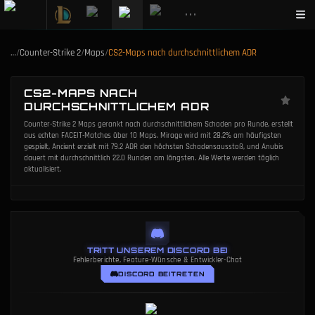
•••
…
/
Counter-Strike 2
/
Maps
/
CS2-Maps nach durchschnittlichem ADR
CS2-MAPS NACH
DURCHSCHNITTLICHEM ADR
Counter-Strike 2 Maps gerankt nach durchschnittlichem Schaden pro Runde, erstellt
aus echten FACEIT-Matches über 10 Maps. Mirage wird mit 28.2% am häufigsten
gespielt, Ancient erzielt mit 79.2 ADR den höchsten Schadensausstoß, und Anubis
dauert mit durchschnittlich 22.0 Runden am längsten. Alle Werte werden täglich
aktualisiert.
TRITT UNSEREM DISCORD BEI
Fehlerberichte, Feature-Wünsche & Entwickler-Chat
DISCORD BEITRETEN