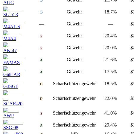
B
AUG
Gewehr
18.7%
$
B
SG 553
—
Gewehr
—
$
M4A1-S
Gewehr
20.4%
$
S
M4A4
Gewehr
20.0%
$
S
AK-47
Gewehr
21.6%
$
A
FAMAS
Gewehr
17.5%
$
A
Galil AR
Scharfschützengewehr
18.5%
$
D
G3SG1
Scharfschützengewehr
22.0%
$
D
SCAR-20
Scharfschützengewehr
41.0%
$
S
AWP
Scharfschützengewehr
29.4%
$
A
SSG 08