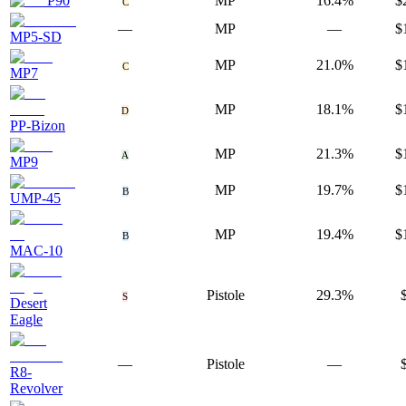
P90
MP
16.4%
$
C
—
MP
—
$
MP5-SD
MP
21.0%
$
C
MP7
MP
18.1%
$
D
PP-Bizon
MP
21.3%
$
A
MP9
MP
19.7%
$
B
UMP-45
MP
19.4%
$
B
MAC-10
Pistole
29.3%
S
Desert
Eagle
—
Pistole
—
R8-
Revolver