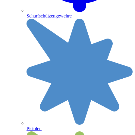
Scharfschützengewehre
Pistolen