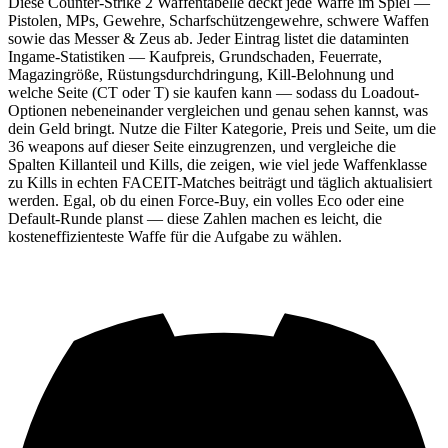
Diese Counter-Strike 2 Waffentabelle deckt jede Waffe im Spiel —
Pistolen, MPs, Gewehre, Scharfschützengewehre, schwere Waffen
sowie das Messer & Zeus ab. Jeder Eintrag listet die dataminten
Ingame-Statistiken — Kaufpreis, Grundschaden, Feuerrate,
Magazingröße, Rüstungsdurchdringung, Kill-Belohnung und
welche Seite (CT oder T) sie kaufen kann — sodass du Loadout-
Optionen nebeneinander vergleichen und genau sehen kannst, was
dein Geld bringt. Nutze die Filter Kategorie, Preis und Seite, um die
36 weapons auf dieser Seite einzugrenzen, und vergleiche die
Spalten Killanteil und Kills, die zeigen, wie viel jede Waffenklasse
zu Kills in echten FACEIT-Matches beiträgt und täglich aktualisiert
werden. Egal, ob du einen Force-Buy, ein volles Eco oder eine
Default-Runde planst — diese Zahlen machen es leicht, die
kosteneffizienteste Waffe für die Aufgabe zu wählen.