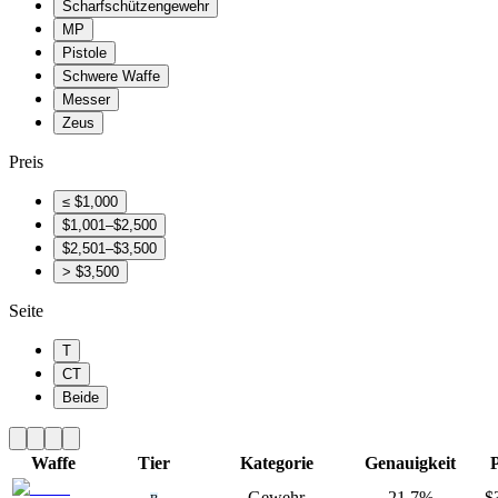
Scharfschützengewehr
MP
Pistole
Schwere Waffe
Messer
Zeus
Preis
≤ $1,000
$1,001–$2,500
$2,501–$3,500
> $3,500
Seite
T
CT
Beide
Waffe
Tier
Kategorie
Genauigkeit
P
Gewehr
21.7%
$