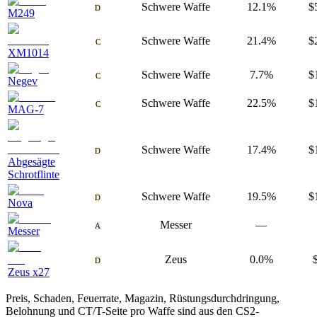
Schwere Waffe
12.1%
$
D
M249
Schwere Waffe
21.4%
$
C
XM1014
Schwere Waffe
7.7%
$
C
Negev
Schwere Waffe
22.5%
$
C
MAG-7
Schwere Waffe
17.4%
$
D
Abgesägte
Schrotflinte
Schwere Waffe
19.5%
$
D
Nova
Messer
—
A
Messer
Zeus
0.0%
D
Zeus x27
Preis, Schaden, Feuerrate, Magazin, Rüstungsdurchdringung,
Belohnung und CT/T-Seite pro Waffe sind aus den CS2-