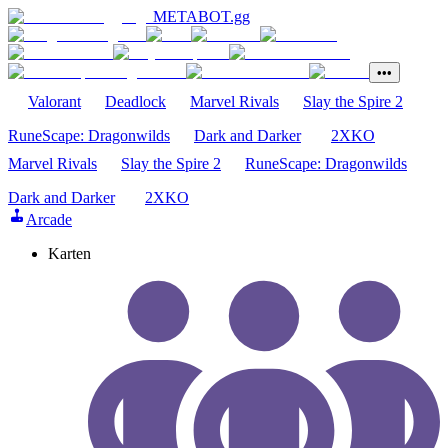
METABOT
.gg
•••
Valorant
Deadlock
Marvel Rivals
Slay the Spire 2
RuneScape: Dragonwilds
Dark and Darker
2XKO
Marvel Rivals
Slay the Spire 2
RuneScape: Dragonwilds
Dark and Darker
2XKO
Arcade
Karten