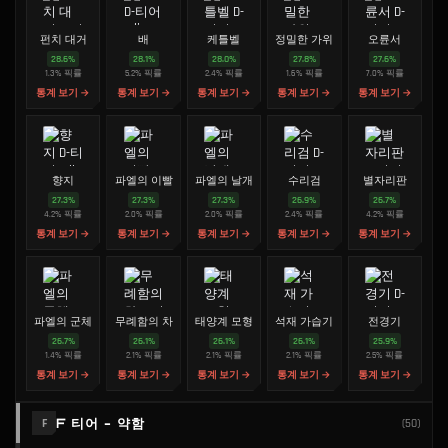
펀치 대거
배
케틀벨
정밀한 가위
오륜서
28.6
%
28.1
%
28.0
%
27.8
%
27.6
%
1.3
%
픽률
5.2
%
픽률
2.4
%
픽률
1.6
%
픽률
7.0
%
픽률
통계 보기 →
통계 보기 →
통계 보기 →
통계 보기 →
통계 보기 →
향지
파엘의 이빨
파엘의 날개
수리검
별자리판
27.3
%
27.3
%
27.3
%
26.9
%
26.7
%
4.2
%
픽률
2.0
%
픽률
2.0
%
픽률
2.4
%
픽률
4.2
%
픽률
통계 보기 →
통계 보기 →
통계 보기 →
통계 보기 →
통계 보기 →
파엘의 군체
무례함의 차
태양계 모형
석재 가습기
전경기
26.7
%
26.1
%
26.1
%
26.1
%
25.9
%
1.4
%
픽률
2.1
%
픽률
2.1
%
픽률
2.1
%
픽률
2.5
%
픽률
통계 보기 →
통계 보기 →
통계 보기 →
통계 보기 →
통계 보기 →
F 티어 - 약함
F
(
50
)