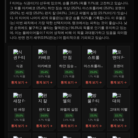
F 티어는 식권이(가) 선두에 있으며, 승률 25.8% (픽률 11.1%)로 고전하고 있습니다.
그 뒤를 아카베코 (25.4%), 하얀 짐승 석상 (25.0%), 아스트롤라베 (25.0%), 포맨더
(25.0%), 빈 새장 (25.0%), 편지 칼 (24.5%), 그리고 파엘의 살점 (23.1%)이(가) 잇습니
다. 이 티어의 나머지 42개 유물은(는) 평균 승률 15.3%를 기록합니다. 이 유물은
(는) 이번 패치에서 가장 약한 선택지이며, 랭크에서는 피하는 것이 좋습니다. 낮
은 순위에도 불구하고 불타는 혈액은(는) 96.5%의 픽률로 인기를 유지하고 있는
데, 이는 플레이어들이 F 티어 성적에 비해 이 픽을 과대평가하고 있음을 의미합
니다. 반면 전기 섀우(0.9%)은(는) 더 합리적으로 기피되고 있습니다.
식권
아카베코
하얀 짐승 석상
아스트롤라베
포맨더
25.8
%
25.4
%
25.0
%
25.0
%
25.0
%
11.1
%
픽률
5.8
%
픽률
2.2
%
픽률
1.1
%
픽률
1.8
%
픽률
통계 보기 →
통계 보기 →
통계 보기 →
통계 보기 →
통계 보기 →
빈 새장
편지 칼
파엘의 살점
방울
고대의 이빨
25.0
%
24.5
%
23.1
%
23.1
%
22.7
%
1.2
%
픽률
4.7
%
픽률
2.4
%
픽률
1.2
%
픽률
4.1
%
픽률
통계 보기 →
통계 보기 →
통계 보기 →
통계 보기 →
통계 보기 →