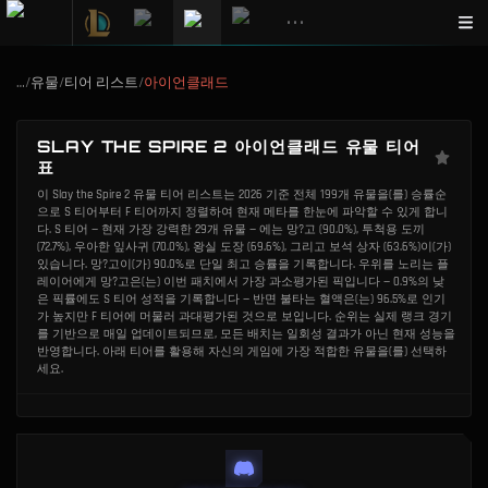
•••
…
/
유물
/
티어 리스트
/
아이언클래드
SLAY THE SPIRE 2 아이언클래드 유물 티어
표
이 Slay the Spire 2 유물 티어 리스트는 2026 기준 전체 199개 유물을(를) 승률순
으로 S 티어부터 F 티어까지 정렬하여 현재 메타를 한눈에 파악할 수 있게 합니
다. S 티어 — 현재 가장 강력한 29개 유물 — 에는 망?고 (90.0%), 투척용 도끼
(72.7%), 우아한 잎사귀 (70.0%), 왕실 도장 (69.6%), 그리고 보석 상자 (63.6%)이(가)
있습니다. 망?고이(가) 90.0%로 단일 최고 승률을 기록합니다. 우위를 노리는 플
레이어에게 망?고은(는) 이번 패치에서 가장 과소평가된 픽입니다 — 0.9%의 낮
은 픽률에도 S 티어 성적을 기록합니다 — 반면 불타는 혈액은(는) 96.5%로 인기
가 높지만 F 티어에 머물러 과대평가된 것으로 보입니다. 순위는 실제 랭크 경기
를 기반으로 매일 업데이트되므로, 모든 배치는 일회성 결과가 아닌 현재 성능을
반영합니다. 아래 티어를 활용해 자신의 게임에 가장 적합한 유물을(를) 선택하
세요.