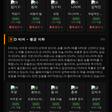
착암기
바람의 딸
표창
미니어처 대포
위압적인 투구
34.9
%
34.8
%
34.6
%
34.5
%
34.3
%
6.1
%
픽률
2.1
%
픽률
2.4
%
픽률
5.3
%
픽률
3.2
%
픽률
통계 보기 →
통계 보기 →
통계 보기 →
통계 보기 →
통계 보기 →
D 티어 - 평균 이하
D
(
50
)
D 티어는 어두운 피이(가) 선두에 있으며, 승률 34.2% (픽률 3.5%)로 고전하고 있습
니다. 그 뒤를 오로바스의 손 (34.2%), 청동 비늘 (34.2%), 파충류 장식 (33.9%), 금강
저 (33.6%), 붉은 가면 (33.3%), 짜증나는 퍼즐상자 (33.3%), 그리고 미니어처 텐트
(33.3%)이(가) 잇습니다. 이 티어의 나머지 42개 유물은(는) 평균 승률 29.5%를 기
록합니다. 이 유물은(는) 현재 메타에서 성능이 떨어지며, 승리하려면 추가적인
노력이 필요합니다. 낮은 순위에도 불구하고 금강저은(는) 13.6%의 픽률로 인기를
유지하고 있는데, 이는 플레이어들이 D 티어 성적에 비해 이 픽을 과대평가하고
있음을 의미합니다. 반면 잉걸불 차(1.1%)은(는) 더 합리적으로 기피되고 있습니다.
어두운 피
오로바스의 손
청동 비늘
파충류 장식
금강저
34.2
%
34.2
%
34.2
%
33.9
%
33.6
%
3.5
%
픽률
3.5
%
픽률
10.8
%
픽률
5.7
%
픽률
13.6
%
픽률