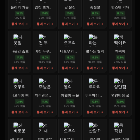
돌리의 거울
엄청 뜨거운 코코아
납 문진
중절모
텅스텐 막대
18.2
%
17.6
%
17.6
%
17.5
%
17.4
%
1.1
%
픽률
3.2
%
픽률
4.7
%
픽률
3.7
%
픽률
2.2
%
픽률
통계 보기 →
통계 보기 →
통계 보기 →
통계 보기 →
통계 보기 →
나뭇잎 습포
비전 두루마리
니오우의 호부
불타는 혈액
짹짹이
17.2
%
15.0
%
15.0
%
14.3
%
13.9
%
5.4
%
픽률
10.3
%
픽률
1.8
%
픽률
96.5
%
픽률
3.9
%
픽률
통계 보기 →
통계 보기 →
통계 보기 →
통계 보기 →
통계 보기 →
니오우의 뼈
저주받은 진주
파엘의 눈물
두루마리 상자
영양만점 굴
12.5
%
11.1
%
11.1
%
10.8
%
10.0
%
6.7
%
픽률
6.3
%
픽률
1.6
%
픽률
6.1
%
픽률
2.7
%
픽률
통계 보기 →
통계 보기 →
통계 보기 →
통계 보기 →
통계 보기 →
신비로운 라이터
전기 섀우
니오우의 비탄
화산암
묵직한 석판