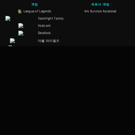
게임
파트너 게임
League of Legends
Ark Survival Ascended
Teamfight Tactics
Valorant
Deadlock
마블 라이벌즈
Slay the Spire 2
Counter-Strike 2
팰월드
RuneScape:
Dragonwilds
Dark and Darker
소셜
법적 고지
Discord
이용 약관
Facebook
개인정보 처리방침
Twitter
기타