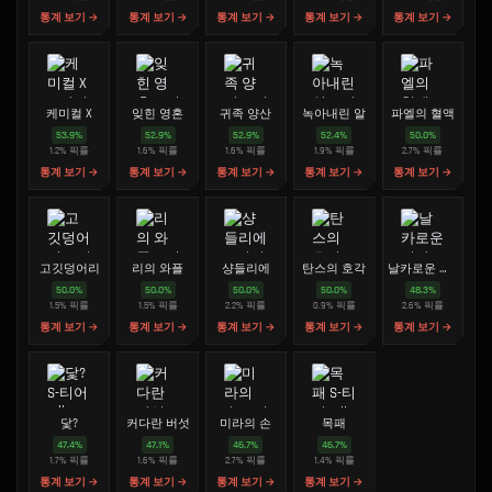
통계 보기 →
통계 보기 →
통계 보기 →
통계 보기 →
통계 보기 →
케미컬 X
잊힌 영혼
귀족 양산
녹아내린 알
파엘의 혈액
53.9
%
52.9
%
52.9
%
52.4
%
50.0
%
1.2
%
픽률
1.6
%
픽률
1.6
%
픽률
1.9
%
픽률
2.7
%
픽률
통계 보기 →
통계 보기 →
통계 보기 →
통계 보기 →
통계 보기 →
고깃덩어리
리의 와플
샹들리에
탄스의 호각
날카로운 이빨
50.0
%
50.0
%
50.0
%
50.0
%
48.3
%
1.5
%
픽률
1.5
%
픽률
2.2
%
픽률
0.9
%
픽률
2.6
%
픽률
통계 보기 →
통계 보기 →
통계 보기 →
통계 보기 →
통계 보기 →
닻?
커다란 버섯
미라의 손
목패
47.4
%
47.1
%
46.7
%
46.7
%
1.7
%
픽률
1.6
%
픽률
2.7
%
픽률
1.4
%
픽률
통계 보기 →
통계 보기 →
통계 보기 →
통계 보기 →