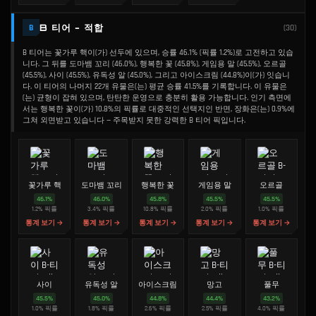
B 티어 - 적합
B
(
30
)
B 티어는 꽃가루 핵이(가) 선두에 있으며, 승률 46.1% (픽률 1.2%)로 고전하고 있습
니다. 그 뒤를 도마뱀 꼬리 (46.0%), 행복한 꽃 (45.8%), 게임용 말 (45.5%), 오르골
(45.5%), 사이 (45.5%), 유독성 알 (45.0%), 그리고 아이스크림 (44.8%)이(가) 잇습니
다. 이 티어의 나머지 22개 유물은(는) 평균 승률 41.5%를 기록합니다. 이 유물은
(는) 균형이 잡혀 있으며, 탄탄한 운영으로 충분히 활용 가능합니다. 인기 측면에
서는 행복한 꽃이(가) 10.8%의 픽률로 대중적인 선택지인 반면, 장화은(는) 0.9%에
그쳐 외면받고 있습니다 — 주목받지 못한 강력한 B 티어 픽입니다.
꽃가루 핵
도마뱀 꼬리
행복한 꽃
게임용 말
오르골
46.1
%
46.0
%
45.8
%
45.5
%
45.5
%
1.2
%
픽률
3.4
%
픽률
10.8
%
픽률
2.0
%
픽률
1.0
%
픽률
통계 보기 →
통계 보기 →
통계 보기 →
통계 보기 →
통계 보기 →
사이
유독성 알
아이스크림
망고
풀무
45.5
%
45.0
%
44.8
%
44.4
%
43.2
%
1.0
%
픽률
1.8
%
픽률
2.6
%
픽률
2.5
%
픽률
4.0
%
픽률