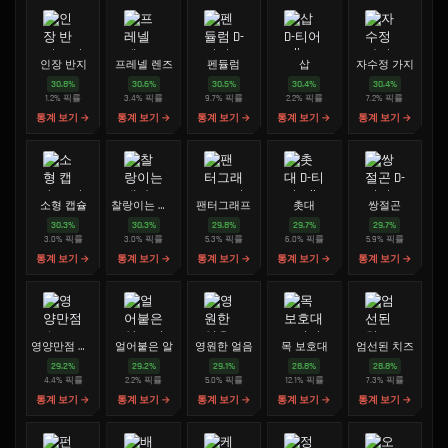
인장 반지
프레넬 렌즈
펜듈럼
삽
자수정 가지
30.8
%
30.6
%
30.5
%
30.4
%
30.4
%
1.2
%
픽률
3.4
%
픽률
9.7
%
픽률
2.2
%
픽률
7.2
%
픽률
통계 보기 →
통계 보기 →
통계 보기 →
통계 보기 →
통계 보기 →
소형 캡슐
찰랑이는 대야
팬터그래프
촛대
쌍절곤
30.3
%
30.3
%
29.8
%
29.7
%
29.7
%
3.0
%
픽률
3.0
%
픽률
5.3
%
픽률
6.0
%
픽률
5.9
%
픽률
통계 보기 →
통계 보기 →
통계 보기 →
통계 보기 →
통계 보기 →
영양만점 수프
얼어붙은 알
영원한 얼음
목 보호대
엄선된 치즈
29.2
%
29.2
%
29.1
%
28.8
%
28.8
%
4.4
%
픽률
2.2
%
픽률
5.0
%
픽률
12.1
%
픽률
7.3
%
픽률
통계 보기 →
통계 보기 →
통계 보기 →
통계 보기 →
통계 보기 →