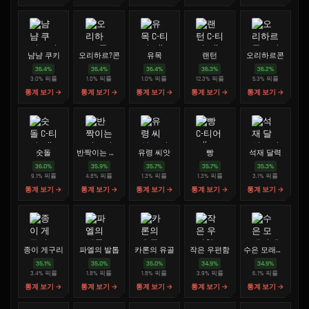
냠냠 쿠키
오리하르?콘
유목
랜턴
오리하르콘
36.4
%
36.4
%
36.4
%
36.3
%
36.2
%
3.0
%
픽률
1.0
%
픽률
1.0
%
픽률
12.3
%
픽률
5.3
%
픽률
통계 보기 →
통계 보기 →
통계 보기 →
통계 보기 →
통계 보기 →
숫돌
반짝이는 립스틱
유령 씨앗
빵
석재 달력
36.0
%
35.9
%
35.7
%
35.7
%
35.3
%
9.1
%
픽률
4.8
%
픽률
1.3
%
픽률
1.3
%
픽률
3.1
%
픽률
통계 보기 →
통계 보기 →
통계 보기 →
통계 보기 →
통계 보기 →
종이 게구리
파엘의 발톱
카론의 유골
작은 우편함
수은 모래시계
35.1
%
35.0
%
35.0
%
34.9
%
34.9
%
3.4
%
픽률
1.8
%
픽률
1.8
%
픽률
3.9
%
픽률
6.1
%
픽률
통계 보기 →
통계 보기 →
통계 보기 →
통계 보기 →
통계 보기 →