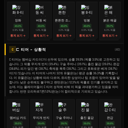
장화
버둥 씨
튼튼한 조임쇠
빙봉
붉은 해골
40.0
%
40.0
%
40.0
%
40.0
%
39.7
%
0.9
%
픽률
1.4
%
픽률
2.3
%
픽률
0.9
%
픽률
6.3
%
픽률
통계 보기 →
통계 보기 →
통계 보기 →
통계 보기 →
통계 보기 →
C 티어 - 상황적
C
(
40
)
C 티어는 멤버십 카드이(가) 선두에 있으며, 승률 39.5% (픽률 3.5%)로 고전하고 있
습니다. 그 뒤를 무지개 반지 (39.4%), 구슬 주머니 (39.1%), 출진 물감 (39.0%), 완갑
(38.8%), 피가 담긴 병 (38.7%), 축제용 폭죽 (38.7%), 그리고 호화로운 베개 (38.7%)
이(가) 잇습니다. 이 티어의 나머지 32개 유물은(는) 평균 승률 36.3%를 기록합니
다. 이 유물은(는) 상황에 따라 다르며, 유리한 상성이나 팀 조합이 있어야 빛을 발
합니다. 낮은 순위에도 불구하고 랜턴은(는) 12.3%의 픽률로 인기를 유지하고 있
는데, 이는 플레이어들이 C 티어 성적에 비해 이 픽을 과대평가하고 있음을 의미
합니다. 반면 오리하르?콘(1.0%)은(는) 더 합리적으로 기피되고 있습니다.
멤버십 카드
무지개 반지
구슬 주머니
출진 물감
완갑
39.5
%
39.4
%
39.1
%
39.0
%
38.8
%
3.5
%
픽률
3.0
%
픽률
10.1
%
픽률
10.8
%
픽률
6.2
%
픽률