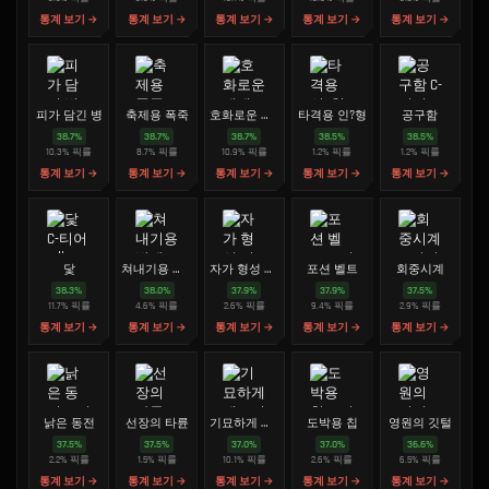
통계 보기 →
통계 보기 →
통계 보기 →
통계 보기 →
통계 보기 →
피가 담긴 병
축제용 폭죽
호화로운 베개
타격용 인?형
공구함
38.7
%
38.7
%
38.7
%
38.5
%
38.5
%
10.3
%
픽률
8.7
%
픽률
10.9
%
픽률
1.2
%
픽률
1.2
%
픽률
통계 보기 →
통계 보기 →
통계 보기 →
통계 보기 →
통계 보기 →
닻
쳐내기용 방패
자가 형성 점토
포션 벨트
회중시계
38.3
%
38.0
%
37.9
%
37.9
%
37.5
%
11.7
%
픽률
4.6
%
픽률
2.6
%
픽률
9.4
%
픽률
2.9
%
픽률
통계 보기 →
통계 보기 →
통계 보기 →
통계 보기 →
통계 보기 →
낡은 동전
선장의 타륜
기묘하게 매끄러운 돌
도박용 칩
영원의 깃털
37.5
%
37.5
%
37.0
%
37.0
%
36.6
%
2.2
%
픽률
1.5
%
픽률
10.1
%
픽률
2.6
%
픽률
6.5
%
픽률
통계 보기 →
통계 보기 →
통계 보기 →
통계 보기 →
통계 보기 →