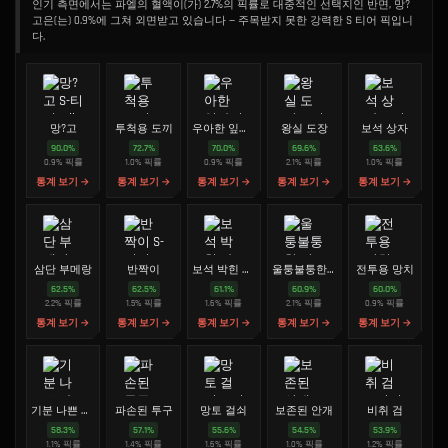
인기 측면에서는 파엘의 혈액이(가) 2.7%의 픽률로 대중적인 선택지인 반면, 망?
고은(는) 0.9%에 그쳐 외면받고 있습니다 — 주목받지 못한 강력한 S 티어 픽입니
다.
망?고
투척용 도끼
우아한 잎사귀
왕실 도장
보석 상자
90.0
%
72.7
%
70.0
%
69.6
%
63.6
%
0.9
%
픽률
1.0
%
픽률
0.9
%
픽률
2.1
%
픽률
1.0
%
픽률
통계 보기 →
통계 보기 →
통계 보기 →
통계 보기 →
통계 보기 →
삼단 부메랑
반짝이
보석 박힌 가면
울퉁불퉁한 망치
전투용 망치
62.5
%
62.5
%
61.1
%
60.9
%
60.0
%
2.2
%
픽률
1.5
%
픽률
1.6
%
픽률
2.1
%
픽률
0.9
%
픽률
통계 보기 →
통계 보기 →
통계 보기 →
통계 보기 →
통계 보기 →
기분 나쁜 과일
파손된 투구
망토 걸쇠
보존된 안개
비취 검
58.3
%
57.1
%
55.6
%
54.5
%
53.9
%
1.1
%
픽률
1.4
%
픽률
1.6
%
픽률
1.0
%
픽률
1.2
%
픽률