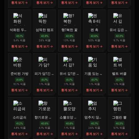
통계 보기 →
통계 보기 →
통계 보기 →
통계 보기 →
통계 보기 →
석화된 두꺼비
섬뜩한 램프
행?복한 꽃
펜 촉
유서 깊은 차 세트
43.1
%
42.9
%
42.9
%
42.6
%
42.3
%
5.4
%
픽률
2.6
%
픽률
1.3
%
픽률
5.0
%
픽률
9.7
%
픽률
통계 보기 →
통계 보기 →
통계 보기 →
통계 보기 →
통계 보기 →
준비된 가방
피가 담?긴 병
유서 깊?은 차 세트
기품 있는 망토
벨트 버클
41.8
%
41.7
%
41.7
%
41.7
%
41.7
%
10.1
%
픽률
1.1
%
픽률
1.1
%
픽률
1.1
%
픽률
1.1
%
픽률
통계 보기 →
통계 보기 →
통계 보기 →
통계 보기 →
통계 보기 →
소리굽쇠
향기로운 버섯
소뿔모양 걸이
멈추지 않는 팽이
그렘린 뿔
41.2
%
40.9
%
40.8
%
40.7
%
40.3
%
4.8
%
픽률
4.1
%
픽률
7.1
%
픽률
2.6
%
픽률
5.7
%
픽률
통계 보기 →
통계 보기 →
통계 보기 →
통계 보기 →
통계 보기 →