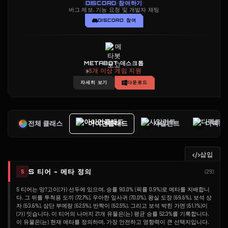
DISCORD 참여하기
버그 제보, 기능 요청 및 개발자 채팅
DISCORD 참여
METABOT 데스크톱
5개 이상 게임 지원
자세히 보기
다운로드
전체 클래스
아이언클래드
사일런트
디펙트
삽입
S 티어 - 메타 정의
S
(
29
)
S 티어는 망?고이(가) 선두에 있으며, 승률 90.0% (픽률 0.9%)로 메타를 지배합니
다. 그 뒤를 투척용 도끼 (72.7%), 우아한 잎사귀 (70.0%), 왕실 도장 (69.6%), 보석 상
자 (63.6%), 삼단 부메랑 (62.5%), 반짝이 (62.5%), 그리고 보석 박힌 가면 (61.1%)이
(가) 잇습니다. 이 티어의 나머지 21개 유물은(는) 평균 승률 52.3%를 기록합니다.
이 유물은(는) 현재 메타를 정의하며, 가장 안전하고 영향력이 큰 선택지입니다.