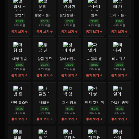
병법서
행운의 물교기
불안정한 가위
염주
오래 가는 사탕
22.7
%
22.6
%
22.5
%
22.0
%
21.6
%
2.0
%
픽률
4.8
%
픽률
3.7
%
픽률
9.3
%
픽률
4.8
%
픽률
통계 보기 →
통계 보기 →
통계 보기 →
통계 보기 →
통계 보기 →
대형 캡슐
황금 진주
잃어버린 궤짝
파엘의 뿔
뼈다귀 차
21.3
%
20.3
%
20.0
%
20.0
%
20.0
%
7.4
%
픽률
6.0
%
픽률
2.7
%
픽률
1.9
%
픽률
2.3
%
픽률
통계 보기 →
통계 보기 →
통계 보기 →
통계 보기 →
통계 보기 →
약병 홀스터
배달원
호박 양초
먼지 쌓인 책
파엘의 종양
19.2
%
18.8
%
18.2
%
18.2
%
18.2
%
2.4
%
픽률
2.9
%
픽률
1.0
%
픽률
1.0
%
픽률
1.0
%
픽률
통계 보기 →
통계 보기 →
통계 보기 →
통계 보기 →
통계 보기 →