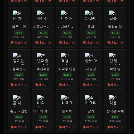
통계 보기 →
통계 보기 →
통계 보기 →
통계 보기 →
통계 보기 →
붉은 가면
짜증나는 퍼즐상자
미니어처 텐트
용과
잉걸불 차
33.3
%
33.3
%
33.3
%
33.3
%
33.3
%
9.9
%
픽률
2.2
%
픽률
4.4
%
픽률
1.7
%
픽률
1.1
%
픽률
통계 보기 →
통계 보기 →
통계 보기 →
통계 보기 →
통계 보기 →
고동치는 잔여물
백년퍼즐
타격용 인형
사슬낫
하얀 별
33.3
%
32.8
%
32.8
%
31.7
%
31.6
%
2.2
%
픽률
11.1
%
픽률
10.8
%
픽률
5.5
%
픽률
1.7
%
픽률
통계 보기 →
통계 보기 →
통계 보기 →
통계 보기 →
통계 보기 →
황금 나침반
악마의 혓바닥
동화책
딸기
장식용 부채
31.6
%
31.3
%
31.3
%
31.2
%
31.1
%
1.7
%
픽률
1.6
%
픽률
1.5
%
픽률
10.1
%
픽률
9.5
%
픽률
통계 보기 →
통계 보기 →
통계 보기 →
통계 보기 →
통계 보기 →