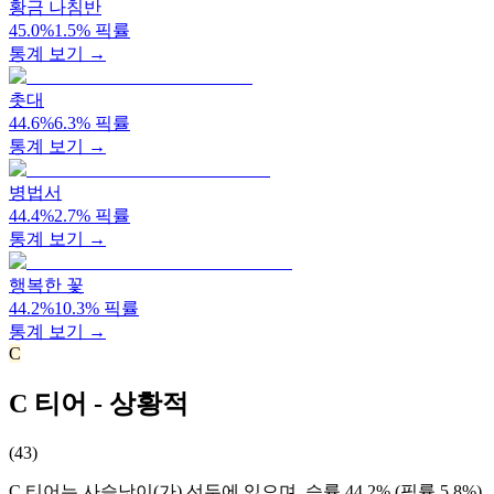
황금 나침반
45.0
%
1.5
%
픽률
통계 보기 →
촛대
44.6
%
6.3
%
픽률
통계 보기 →
병법서
44.4
%
2.7
%
픽률
통계 보기 →
행복한 꽃
44.2
%
10.3
%
픽률
통계 보기 →
C
C 티어 - 상황적
(
43
)
C 티어는 사슬낫이(가) 선두에 있으며, 승률 44.2% (픽률 5.8%)