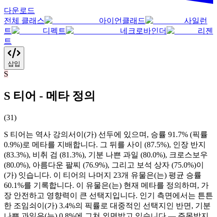
다운로드
전체 클래스
아이언클래드
사일런
트
디펙트
네크로바인더
리젠
트
삽입
S
S 티어 - 메타 정의
(
31
)
S 티어는 역사 강의서이(가) 선두에 있으며, 승률 91.7% (픽률
0.9%)로 메타를 지배합니다. 그 뒤를 사이 (87.5%), 인장 반지
(83.3%), 비취 검 (81.3%), 기분 나쁜 과일 (80.0%), 크로스보우
(80.0%), 아름다운 팔찌 (76.9%), 그리고 보석 상자 (75.0%)이
(가) 잇습니다. 이 티어의 나머지 23개 유물은(는) 평균 승률
60.1%를 기록합니다. 이 유물은(는) 현재 메타를 정의하며, 가
장 안전하고 영향력이 큰 선택지입니다. 인기 측면에서는 튼튼
한 조임쇠이(가) 3.4%의 픽률로 대중적인 선택지인 반면, 기분
나쁜 과일은(는) 0.8%에 그쳐 외면받고 있습니다 — 주목받지