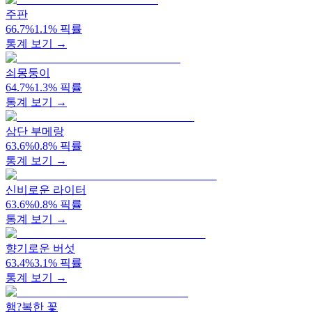
주판
66.7
%
1.1
%
픽률
통계 보기 →
쇠몽둥이
64.7
%
1.3
%
픽률
통계 보기 →
삼단 부메랑
63.6
%
0.8
%
픽률
통계 보기 →
신비로운 라이터
63.6
%
0.8
%
픽률
통계 보기 →
향기로운 버섯
63.4
%
3.1
%
픽률
통계 보기 →
행?복한 꽃