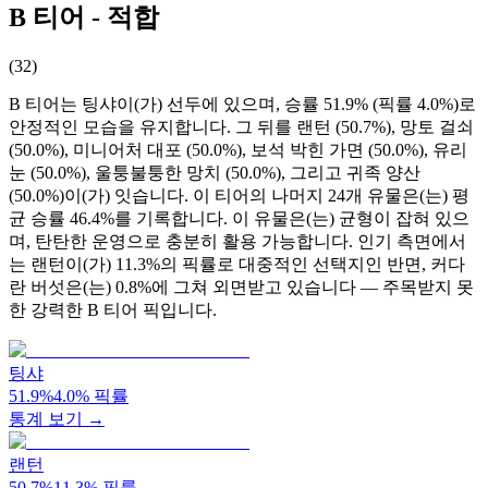
B 티어 - 적합
(
32
)
B 티어는 팅샤이(가) 선두에 있으며, 승률 51.9% (픽률 4.0%)로
안정적인 모습을 유지합니다. 그 뒤를 랜턴 (50.7%), 망토 걸쇠
(50.0%), 미니어처 대포 (50.0%), 보석 박힌 가면 (50.0%), 유리
눈 (50.0%), 울퉁불퉁한 망치 (50.0%), 그리고 귀족 양산
(50.0%)이(가) 잇습니다. 이 티어의 나머지 24개 유물은(는) 평
균 승률 46.4%를 기록합니다. 이 유물은(는) 균형이 잡혀 있으
며, 탄탄한 운영으로 충분히 활용 가능합니다. 인기 측면에서
는 랜턴이(가) 11.3%의 픽률로 대중적인 선택지인 반면, 커다
란 버섯은(는) 0.8%에 그쳐 외면받고 있습니다 — 주목받지 못
한 강력한 B 티어 픽입니다.
팅샤
51.9
%
4.0
%
픽률
통계 보기 →
랜턴
50.7
%
11.3
%
픽률