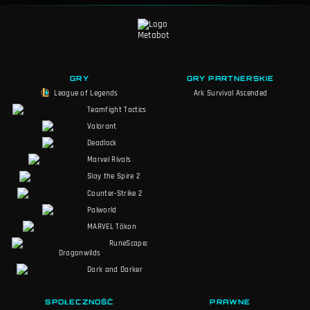
GRY
GRY PARTNERSKIE
League of Legends
Ark Survival Ascended
Teamfight Tactics
Valorant
Deadlock
Marvel Rivals
Slay the Spire 2
Counter-Strike 2
Palworld
MARVEL Tōkon
RuneScape:
Dragonwilds
Dark and Darker
SPOŁECZNOŚĆ
PRAWNE