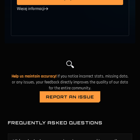
#
26
48.12%
28.47%
Yamato
Więcej informacji
#
27
47.53%
16.61%
Siwy Szpon
#
28
47.20%
33.88%
Rem
#
29
47.17%
34.21%
Kosa
🔍
#
30
46.88%
48.19%
Bebop
Help us maintain accuracy!
If you notice incorrect stats, missing data,
or any issues, your feedback directly improves the quality of our data
#
31
46.48%
29.32%
Paradoks
for the entire community.
REPORT AN ISSUE
#
32
46.12%
19.49%
Portier
#
33
46.06%
22.53%
Srebrna
FREQUENTLY ASKED QUESTIONS
#
34
45.84%
39.83%
Łowiec