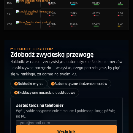
#
18
50.32%
23.66%
Wartownik
#
19
50.08%
44.25%
Billy
#
20
49.74%
24.21%
Apollo
METABOT DESKTOP
Zdobądź zwycięską przewagę
#
21
49.53%
29.34%
Lady Geist
Nakładki w czasie rzeczywistym, automatyczne śledzenie meczów
i ekskluzywne narzędzia — wszystko, czego potrzebujesz, by piąć
się w rankingu, za darmo na twoim PC.
#
22
49.52%
47.05%
Infernus
Nakładki w grze
Automatyczne śledzenie meczów
#
23
49.01%
16.92%
Żmyja
Ekskluzywne narzędzia desktopowe
Jesteś teraz na telefonie?
#
24
48.56%
25.38%
Szlamiak
Wyślij sobie przypomnienie e-mailem i pobierz aplikację później
na PC.
#
25
48.21%
25.79%
Holliday
Wyślij link