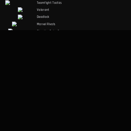
Teamfight Tactics
Valorant
Deadlock
Marvel Rivals
Slay the Spire 2
Counter-Strike 2
Palworld
RuneScape:
Dragonwilds
Dark and Darker
SPOŁECZNOŚĆ
PRAWNE
Discord
Warunki korzystania
Facebook
Polityka prywatności
Twitter
RÓŻNE
Aplikacja desktopowa
O nas