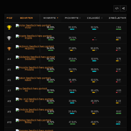
TOP 3 BOHATERÓW Z NAJWYŻSZYM WSP
ZWYCIĘSTW
Victor
1
Winrate
56.0%
Wybór:
30.9%
Krypta
2
Winrate
56.0%
Wybór:
35.7%
McGinnis
3
Winrate
54.8%
Wybór:
28.0%