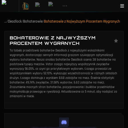
•••
…
/
Deadlock
/
Bohaterowie
/
Bohaterowie z Najwyższym Procentem Wygranych
BOHATEROWIE Z NAJWYŻSZYM
PROCENTEM WYGRANYCH
Ta tabela przedstawia bohaterów Deadlock z najwyższymi wskaźnikami
wygranych, dostarczając cennych informacji graczom szukającym optymalizacji
wyboru bohaterów. Nasza analiza bohaterów Deadlock ocenia 38 bohaterów na
podstawie tysięcy meczów. Victor osiąga najwyższy współczynnik zwycięstw
wynoszący 56.05%, co czyni go priorytetowym wyborem. Łazęga prowadzi ze
współczynnikiem wyboru 52.10%, wykazując wszechstronność w różnych składach
drużyn. Łazęga dominuje z wynikiem 8.68 zabójstw na mecz. Średnie statystyki
bohaterów: 49.74% zwycięstw, 31.58% wyborów, 6.63 zabójstw na mecz.
Zrozumienie mocnych stron bohaterów, pozycjonowania i buildów przedmiotów
maksymalizuje przewagę w rywalizacji. Aktualizowane co 5 minut, aby nadążać za
zmianami w mecie.