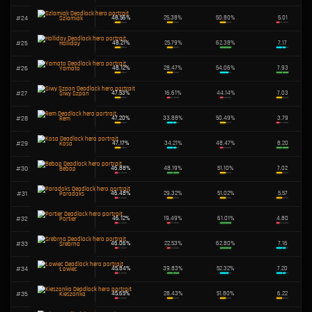
#
9
51.81%
33.94%
Vindicta
#
10
51.70%
47.94%
Batog
#
11
51.67%
29.45%
Dynamo
#
12
51.42%
43.87%
Złuda
#
13
51.33%
52.10%
Łazęga
#
14
51.25%
28.24%
Kaliko
#
15
51.23%
35.47%
Celestia
#
16
50.98%
35.34%
Abrams
#
17
50.66%
39.75%
Mara