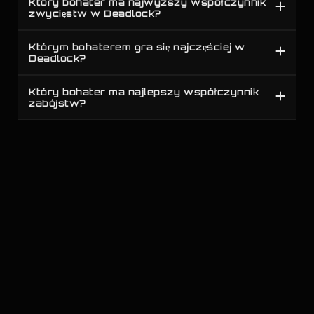
Który bohater ma najwyższy współczynnik
zwycięstw w Deadlock?
#
35
45.65%
28.43%
Kieszonka
Którym bohaterem gra się najczęściej w
#
36
45.30%
34.91%
Mina
Deadlock?
#
37
44.44%
15.19%
Sinclair
Który bohater ma najlepszy współczynnik
zabójstw?
#
38
43.30%
18.76%
Miraż