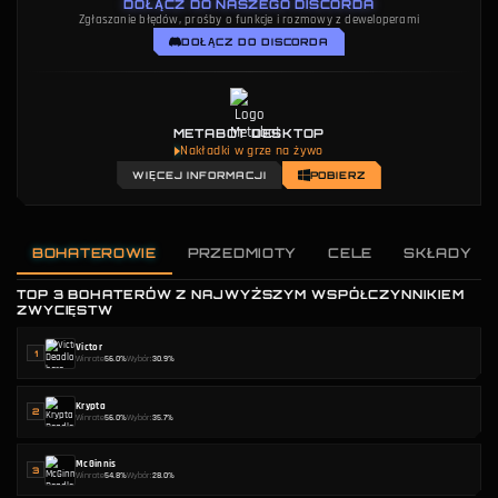
DOŁĄCZ DO NASZEGO DISCORDA
Zgłaszanie błędów, prośby o funkcje i rozmowy z deweloperami
DOŁĄCZ DO DISCORDA
METABOT DESKTOP
Nakładki w grze na żywo
WIĘCEJ INFORMACJI
POBIERZ
BOHATEROWIE
PRZEDMIOTY
CELE
SKŁADY