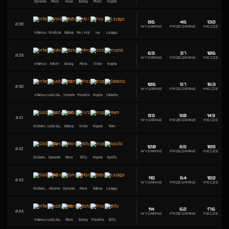
72
#
22
WYGRAN
Infernus
Kelvin
Mara
Batog
Billy
Krypta
78
#
23
WYGRAN
Kosa
Ivy
Batog
Łazęga
Łowiec
Krypta
84
#
24
WYGRAN
Złuda
Dynamo
Kosa
Batog
Łazęga
Krypta
67
#
25
WYGRAN
Mo i Kryl
Mina
Łazęga
Victor
Prozalia
Krypta
77
#
26
WYGRAN
Siódemka
Lady Geist
Mo i Kryl
Łazęga
Prozalia
Krypta
117