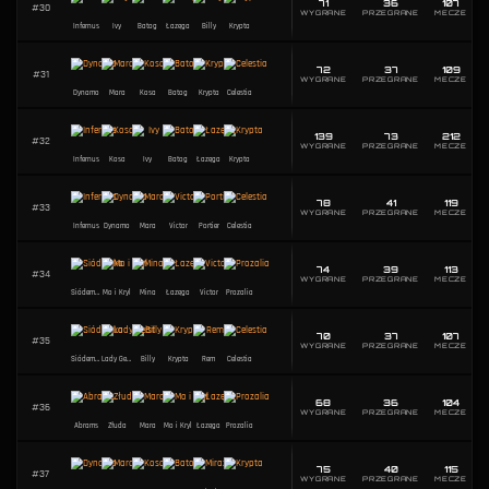
73
#
17
WYGRAN
Dynamo
Mara
Batog
Łowiec
Victor
Krypta
72
#
18
WYGRAN
Infernus
Siódemka
Dynamo
Bebop
Yamato
Krypta
88
#
19
WYGRAN
Złuda
Dynamo
Mara
Kaliko
Mo i Kryl
Łazęga
77
#
20
WYGRAN
Siódemka
Victor
Prozalia
Krypta
Srebrna
Celestia
81
#
21
WYGRAN
Dynamo
Mara
Bebop
Łazęga
Victor
Krypta