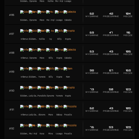
75
#
55
WYGRAN
Siódemka
Abrams
Złuda
Kosa
Krypta
Rem
76
#
56
WYGRAN
Infernus
Siódemka
Abrams
Łazęga
Prozalia
Celestia
99
#
57
WYGRAN
Infernus
Łazęga
Prozalia
Billy
Krypta
Celestia
146
#
58
WYGRAN
Siódemka
Dynamo
Mara
Bebop
Łazęga
Billy
84
#
59
WYGRAN
Siódemka
Lady Geist
Bebop
Kosa
Prozalia
Krypta