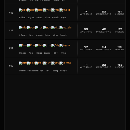
80
#
5
WYGRAN
Siódemka
Vindicta
Abrams
Dynamo
Batog
Łazęga
110
#
6
WYGRAN
Infernus
Lady Geist
Mara
Mo i Kryl
Batog
Prozalia
95
#
7
WYGRAN
Siódemka
Lady Geist
Prozalia
Billy
Krypta
Celestia
71
#
8
WYGRAN
Siódemka
Abrams
Dynamo
Łazęga
Krypta
Celestia
83
#
9
WYGRAN
Mara
Kosa
Batog
Victor
Prozalia
Krypta