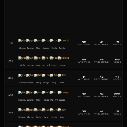
Infernus
Kosa
Ivy
Batog
Łazęga
Krypta
78
#
33
WYGRAN
Infernus
Dynamo
Mara
Victor
Portier
Celestia
74
#
34
WYGRAN
Siódemka
Mo i Kryl
Mina
Łazęga
Victor
Prozalia
70
#
35
WYGRAN
Siódemka
Lady Geist
Billy
Krypta
Rem
Celestia
68
#
36
WYGRAN
Abrams
Złuda
Mara
Mo i Kryl
Łazęga
Prozalia
75
#
37
WYGRAN