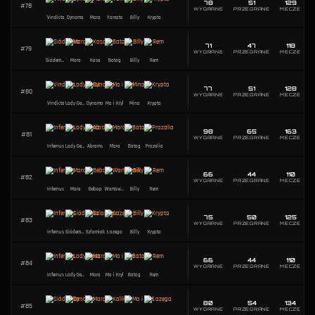
72
#
51
WYGRAN
Abrams
Dynamo
Mara
Łazęga
Krypta
Celestia
69
#
52
WYGRAN
Złuda
Dynamo
Mara
Mo i Kryl
Łazęga
Celestia
74
#
53
WYGRAN
Infernus
Siódemka
Batog
Łazęga
Billy
Rem
161
#
54
WYGRAN
Siódemka
Dynamo
Mara
Bebop
Mo i Kryl
Łazęga