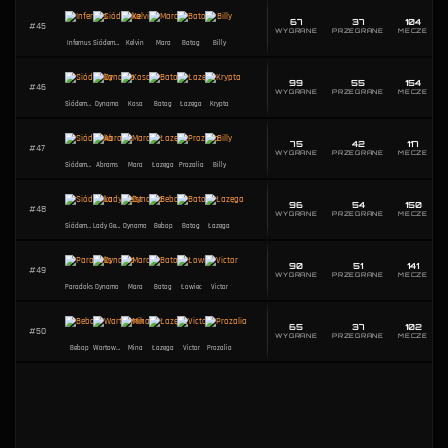
#
27
WYGRAN
Siódemka
Abrams
Złuda
Victor
Krypta
Rem
70
#
28
WYGRAN
Siódemka
Lady Geist
Batog
Łazęga
Prozalia
Billy
77
#
29
WYGRAN
Infernus
Mara
Mo i Kryl
Mina
Victor
Prozalia
71
#
30
WYGRAN
Infernus
Ivy
Batog
Łazęga
Billy
Krypta
72
#
31
WYGRAN
Dynamo
Mara
Kosa
Batog
Krypta
Celestia
139
#
32
WYGRAN