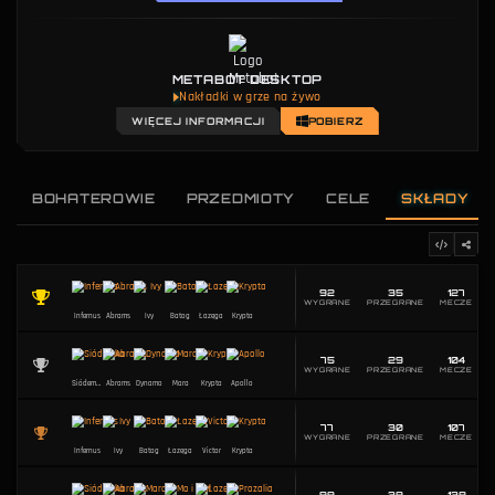
METABOT DESKTOP
Nakładki w grze na żywo
WIĘCEJ INFORMACJI
POBIERZ
BOHATEROWIE
PRZEDMIOTY
CELE
SKŁADY