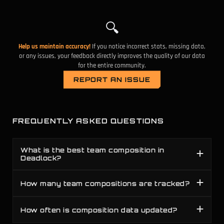
69
#
106
WYGRAN
Vindicta
Mara
Bebop
Kosa
Prozalia
Billy
🔍
Help us maintain accuracy!
If you notice incorrect stats, missing data,
80
#
107
or any issues, your feedback directly improves the quality of our data
WYGRAN
Infernus
Mara
Bebop
Kosa
Ivy
Krypta
for the entire community.
REPORT AN ISSUE
91
#
108
WYGRAN
Dynamo
Bebop
Mina
Łazęga
Victor
Krypta
FREQUENTLY ASKED QUESTIONS
62
#
109
WYGRAN
What is the best team composition in
Lady Geist
Mara
Bebop
Łazęga
Prozalia
Billy
Deadlock?
67
How many team compositions are tracked?
#
110
WYGRAN
Złuda
Bebop
Ivy
Łazęga
Billy
Krypta
How often is composition data updated?