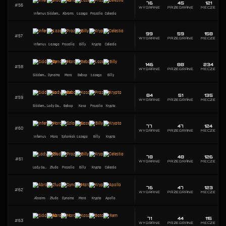
Dynamo
Mara
Kosa
Batog
Miraż
Krypta
86
#
38
WYGRAN
Infernus
Vindicta
Bebop
Mo i Kryl
Ivy
Łazęga
69
#
39
WYGRAN
Infernus
Kelvin
Batog
Mina
Victor
Krypta
106
#
40
WYGRAN
Infernus
Lady Geist
Yamato
Prozalia
Krypta
Celestia
93
#
41
WYGRAN
Siódemka
Lady Geist
Bebop
Victor
Krypta
Rem
120
#
42
WYGRAN
Siódemka
Dynamo
Mara
Billy
Krypta
Apollo