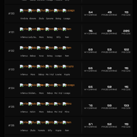
Siódemka
Dynamo
Mara
Kaliko
Mo i Kryl
Łazęga
62
#
86
WYGRAN
Siódemka
Dynamo
Mara
Mo i Kryl
Łazęga
Celestia
69
#
87
WYGRAN
Infernus
Siódemka
Kaliko
Ivy
Billy
Krypta
63
#
88
WYGRAN
Infernus
Dynamo
Mara
Billy
Krypta
Celestia
98
#
89
WYGRAN
Infernus
Siódemka
Yamato
Billy
Krypta
Rem
73
#
90
WYGRAN
Siódemka
Lady Geist
Paradoks
Dynamo
Yamato
Krypta