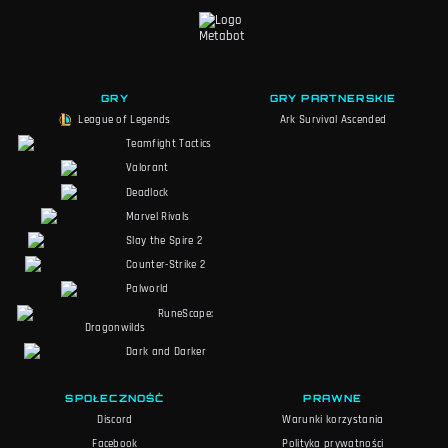
GRY
GRY PARTNERSKIE
League of Legends
Ark Survival Ascended
Teamfight Tactics
Valorant
Deadlock
Marvel Rivals
Slay the Spire 2
Counter-Strike 2
Palworld
RuneScape:
Dragonwilds
Dark and Darker
SPOŁECZNOŚĆ
PRAWNE
Discord
Warunki korzystania
Facebook
Polityka prywatności