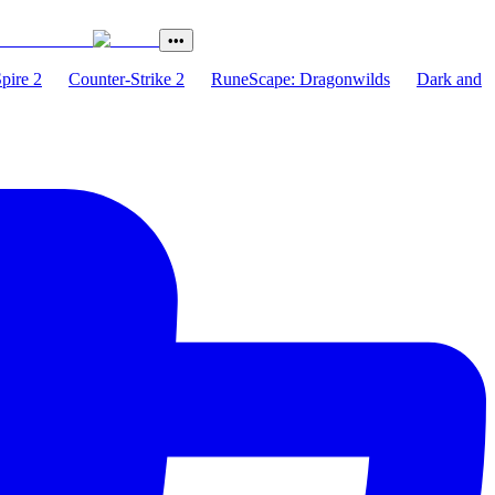
•••
Spire 2
Counter-Strike 2
RuneScape: Dragonwilds
Dark and