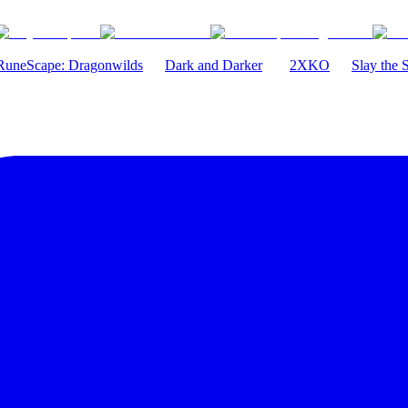
RuneScape: Dragonwilds
Dark and Darker
2XKO
Slay the 