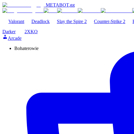
METABOT
.gg
Valorant
Deadlock
Slay the Spire 2
Counter-Strike 2
Darker
2XKO
Arcade
Bohaterowie