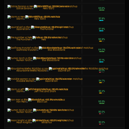
Jeff The Land Shark
vs
Namor
Namor
vs
K. W. Miecz
Cloak & Dagger
vs
Hela
Absurdalnie Wielka Różdżka
vs
Jeff The Land Shark
Winter Soldier
vs
Hero 10572
Devil Dinosaur
vs
K. W. Miecz
Invisible Woman
vs
Tarcza Dorana
Żaronóż
vs
Moon Knight
Moon Knight
vs
Wygięty Łuk