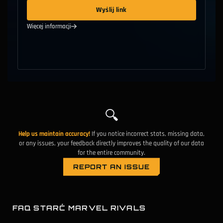
The Punisher
vs
Hela
Wyślij link
Więcej informacji
Szafirowy Kryształ
vs
Elsa Bloodstone
Human Torch
vs
Elsa Bloodstone
Absurdalnie Wielka Różdżka
vs
Squirrel Girl
Invisible Woman
vs
Squirrel Girl
🔍
Storm
vs
Jeff The Land Shark
Help us maintain accuracy!
If you notice incorrect stats, missing data,
or any issues, your feedback directly improves the quality of our data
for the entire community.
Iron Man
vs
Black Cat
REPORT AN ISSUE
Human Torch
vs
Iron Man
Moon Knight
vs
White Fox
FAQ STARĆ MARVEL RIVALS