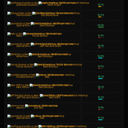
Elsa Bloodstone
vs
K. W. Miecz
Invisible Woman
vs
Moon Knight
Absurdalnie Wielka Różdżka
vs
Elsa Bloodstone
Moon Knight
vs
K. W. Miecz
Iron Man
vs
Tarcza Dorana
K. W. Miecz
vs
Hela
Iron Man
vs
Devil Dinosaur
Storm
vs
Hero 10572