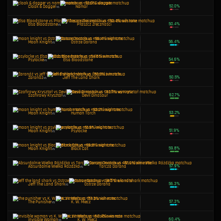
Winter Soldier
vs
Elsa Bloodstone
Iron Man
vs
Cloak & Dagger
Iron Man
vs
The Punisher
Jeff The Land Shark
vs
The Punisher
Żaronóż
vs
Iron Man
Elsa Bloodstone
vs
Ostrze Dorana
Storm
vs
Hela
Devil Dinosaur
vs
Black Cat
Cloak & Dagger
vs
Moon Knight