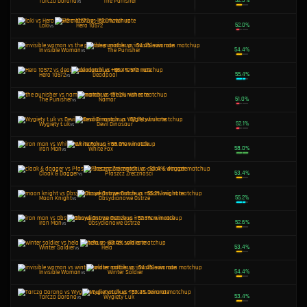
Elsa Bloodstone
vs
Deadpool
Devil Dinosaur
vs
Hero 10573
Invisible Woman
vs
Namor
Szafirowy Kryształ
vs
Hela
The Punisher
vs
Devil Dinosaur
Namor
vs
Squirrel Girl
Absurdalnie Wielka Różdżka
vs
Hero 10573
Szafirowy Kryształ
vs
Jeff The Land Shark
Storm
vs
K. W. Miecz