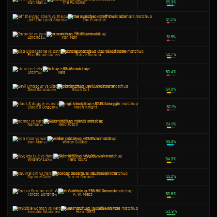
Szafirowy Kryształ
vs
Moon Knight
The Punisher
vs
Elsa Bloodstone
Squirrel Girl
vs
Devil Dinosaur
Hela
vs
Tarcza Dorana
Squirrel Girl
vs
Jeff The Land Shark
White Fox
vs
Devil Dinosaur
Tarcza Dorana
vs
Devil Dinosaur
Invisible Woman
vs
Hela
Hero 10572
vs
Devil Dinosaur