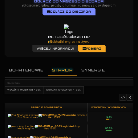
DOŁĄCZ DO NASZEGO DISCORDA
Zgłaszanie błędów, prośby o funkcje i rozmowy z deweloperami
DOŁĄCZ DO DISCORDA
METABOT DESKTOP
Coaching oparty na AI
WIĘCEJ INFORMACJI
POBIERZ
BOHATEROWIE
STARCIA
SYNERGIE