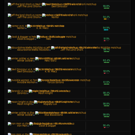
Cloak & Dagger
vs
Elsa Bloodstone
Hero 10573
vs
Hela
Storm
vs
Elsa Bloodstone