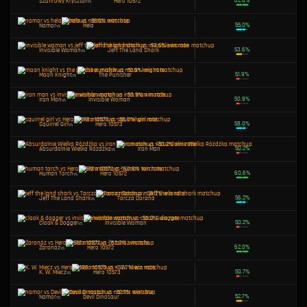
Jeff The Land Shark
vs
Hela
The Punisher
vs
Hero 10572
Invisible Woman
vs
Hero 10572
Iron Man
vs
K. W. Miecz
Storm
vs
Moon Knight
Cloak & Dagger
vs
Hero 10572
Absurdalnie Wielka Różdżka
vs
Moon Knight
K. W. Miecz
vs
Jeff The Land Shark
Namor
vs
Iron Man