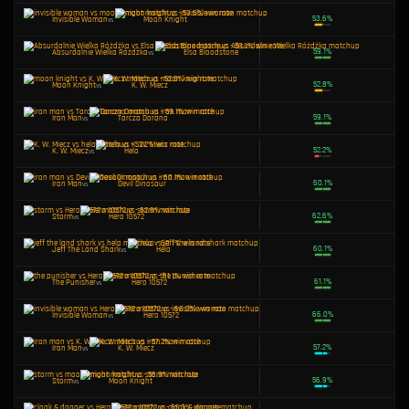
Tarcza Dorana
vs
Hero 10572
Squirrel Girl
vs
Hero 10572
Hero 10573
vs
Hero 10572
Iron Man
vs
Hela
Moon Knight
vs
Hero 10573
Squirrel Girl
vs
Elsa Bloodstone
Iron Man
vs
Squirrel Girl
Squirrel Girl
vs
Moon Knight
Moon Knight
vs
Tarcza Dorana