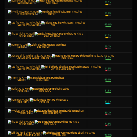
Squirrel Girl
vs
Hero 10573
Absurdalnie Wielka Różdżka
vs
Iron Man
Human Torch
vs
Hero 10572
Jeff The Land Shark
vs
Tarcza Dorana
Cloak & Dagger
vs
Invisible Woman
Żaronóż
vs
Hero 10572
K. W. Miecz
vs
Hero 10573
Namor
vs
Devil Dinosaur
Jeff The Land Shark
vs
Devil Dinosaur