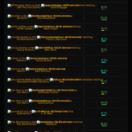
Jeff The Land Shark
vs
Hero 10573
Storm
vs
Iron Man
Squirrel Girl
vs
Hela
Szafirowy Kryształ
vs
Hero 10572
Namor
vs
Hela
Invisible Woman
vs
Jeff The Land Shark
Moon Knight
vs
The Punisher
Iron Man
vs
Invisible Woman