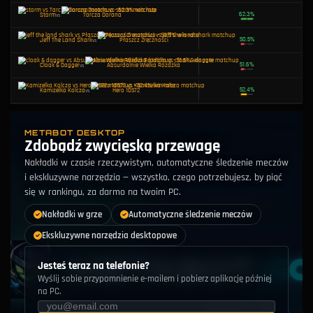
Psylocke
vs
Hero 10572
Iron Man
vs
Psylocke
Wygięty Łuk
vs
Elsa Bloodstone
METABOT DESKTOP
The Punisher
vs
Hero 10573
Zdobądź zwycięską przewagę
Nakładki w czasie rzeczywistym, automatyczne śledzenie meczów
Jeff The Land Shark
vs
Wygięty Łuk
i ekskluzywne narzędzia — wszystko, czego potrzebujesz, by piąć
się w rankingu, za darmo na twoim PC.
Ostrze Dorana
vs
Hero 10572
Nakładki w grze
Automatyczne śledzenie meczów
Ekskluzywne narzędzia desktopowe
Storm
vs
Hero 10573
Jesteś teraz na telefonie?
Wyślij sobie przypomnienie e-mailem i pobierz aplikację później
Squirrel Girl
vs
The Punisher
na PC.