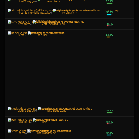
Tarcza Dorana
vs
Elsa Bloodstone
Namor
vs
Hero 10572
Absurdalnie Wielka Różdżka
vs
Hero 10572
Iron Man
vs
Hero 10573
Namor
vs
Moon Knight
Moon Knight
vs
Devil Dinosaur
Invisible Woman
vs
Elsa Bloodstone
Devil Dinosaur
vs
Hela
Namor
vs
Elsa Bloodstone