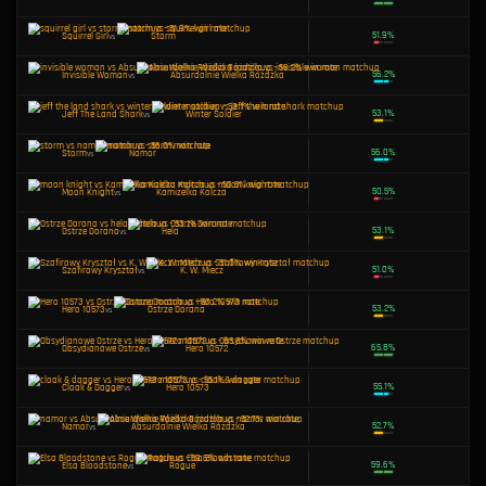
Namor
vs
Hero 10573
Iron Man
vs
Winter Soldier
Wygięty Łuk
vs
Hero 10572
Squirrel Girl
vs
Tarcza Dorana
Tarcza Dorana
vs
K. W. Miecz
Invisible Woman
vs
Hero 10573
Jeff The Land Shark
vs
Cloak & Dagger
Żaronóż
vs
Elsa Bloodstone