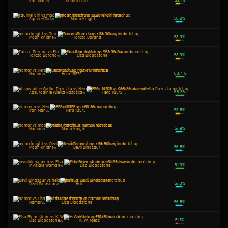
Jeff The Land Shark
vs
Moon Knight
K. W. Miecz
vs
Hero 10572
Hero 10573
vs
Elsa Bloodstone