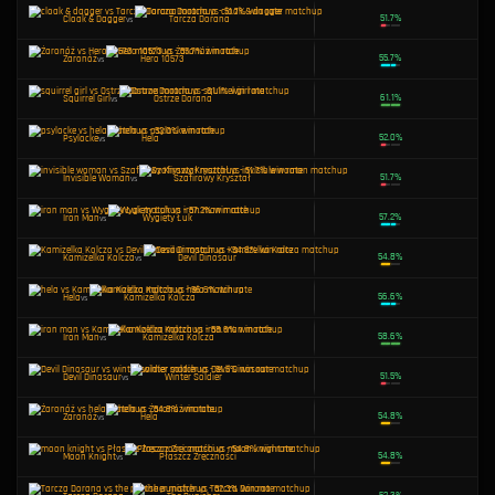
Winter Soldier
vs
Moon Knight
Invisible Woman
vs
Płaszcz Zręczności
Tarcza Dorana
vs
Hero 10573
Namor
vs
Tarcza Dorana
Storm
vs
Devil Dinosaur
Absurdalnie Wielka Różdżka
vs
Hela
Iron Man
vs
Szafirowy Kryształ
Iron Man
vs
Ostrze Dorana
Squirrel Girl
vs
K. W. Miecz