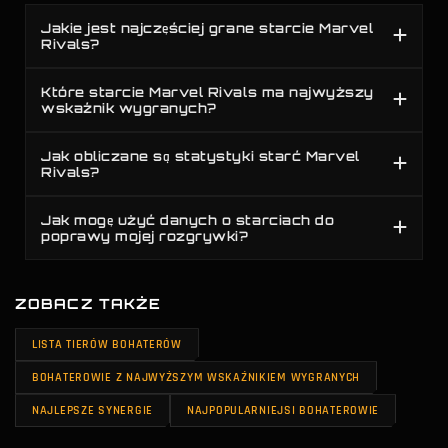
Cloak & Dagger
vs
Namor
Jakie jest najczęściej grane starcie Marvel
Rivals?
Elsa Bloodstone
vs
Płaszcz Zręczności
Które starcie Marvel Rivals ma najwyższy
wskaźnik wygranych?
Moon Knight
vs
Ostrze Dorana
Jak obliczane są statystyki starć Marvel
Rivals?
Psylocke
vs
Elsa Bloodstone
Jak mogę użyć danych o starciach do
Żaronóż
vs
Jeff The Land Shark
poprawy mojej rozgrywki?
Szafirowy Kryształ
vs
Devil Dinosaur
ZOBACZ TAKŻE
Moon Knight
vs
Human Torch
LISTA TIERÓW BOHATERÓW
BOHATEROWIE Z NAJWYŻSZYM WSKAŹNIKIEM WYGRANYCH
Moon Knight
vs
Psylocke
NAJLEPSZE SYNERGIE
NAJPOPULARNIEJSI BOHATEROWIE
Moon Knight
vs
Black Cat