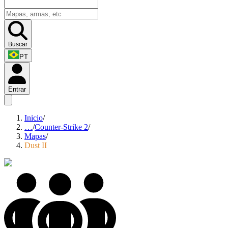
Buscar
PT
Entrar
Inicio
/
…
/
Counter-Strike 2
/
Mapas
/
Dust II