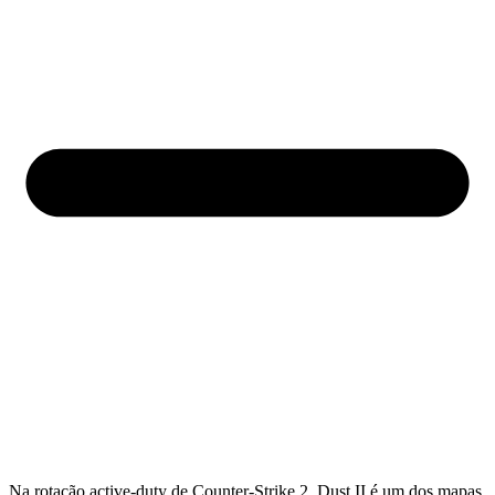
Na rotação active-duty de Counter-Strike 2, Dust II é um dos mapas