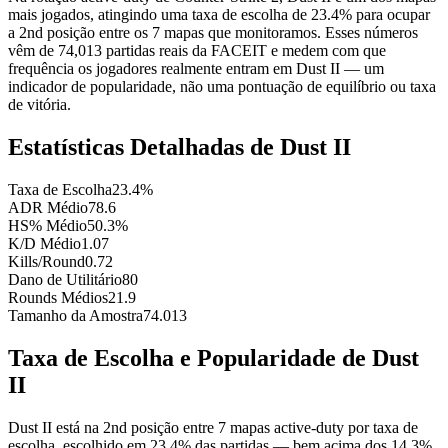
mais jogados, atingindo uma taxa de escolha de 23.4% para ocupar
a 2nd posição entre os 7 mapas que monitoramos. Esses números
vêm de 74,013 partidas reais da FACEIT e medem com que
frequência os jogadores realmente entram em Dust II — um
indicador de popularidade, não uma pontuação de equilíbrio ou taxa
de vitória.
Estatísticas Detalhadas de Dust II
Taxa de Escolha
23.4%
ADR Médio
78.6
HS% Médio
50.3%
K/D Médio
1.07
Kills/Round
0.72
Dano de Utilitário
80
Rounds Médios
21.9
Tamanho da Amostra
74.013
Taxa de Escolha e Popularidade de Dust
II
Dust II está na 2nd posição entre 7 mapas active-duty por taxa de
escolha, escolhido em 23.4% das partidas — bem acima dos 14.3%