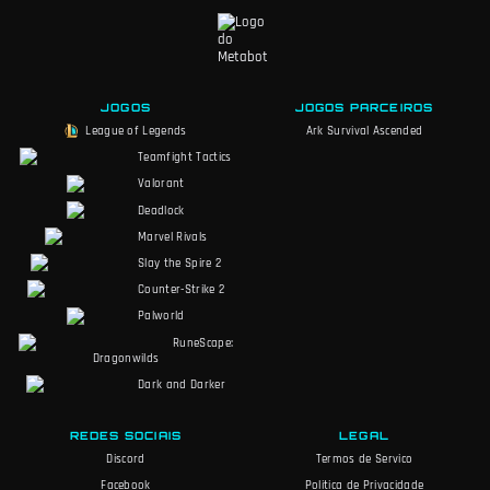
JOGOS
JOGOS PARCEIROS
League of Legends
Ark Survival Ascended
Teamfight Tactics
Valorant
Deadlock
Marvel Rivals
Slay the Spire 2
Counter-Strike 2
Palworld
RuneScape:
Dragonwilds
Dark and Darker
REDES SOCIAIS
LEGAL
Discord
Termos de Servico
Facebook
Politica de Privacidade