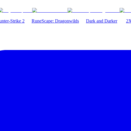
nter-Strike 2
RuneScape: Dragonwilds
Dark and Darker
2