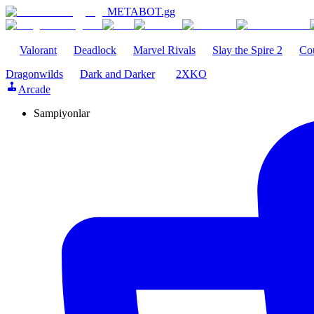
METABOT
.gg
Valorant
Deadlock
Marvel Rivals
Slay the Spire 2
Cou
Dragonwilds
Dark and Darker
2XKO
Arcade
Sampiyonlar