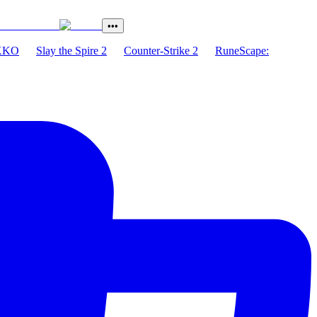
•••
XKO
Slay the Spire 2
Counter-Strike 2
RuneScape: