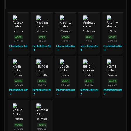
Aatrox
Vladimir
K'Sante
Ambessa
Akali
48.7
%
47.7
%
47.4
%
47.4
%
47.0
%
2.8
%
SO
2.3
%
SO
1.1
%
SO
1.9
%
SO
4.5
%
SO
İstatistikleri Gör
İstatistikleri Gör
İstatistikleri Gör
İstatistikleri Gör
İstatistikleri Gör
→
→
→
→
→
Riven
Trundle
Jayce
Irelia
Vayne
47.0
%
46.6
%
46.5
%
46.5
%
46.3
%
1.8
%
SO
1.5
%
SO
1.4
%
SO
3.5
%
SO
5.2
%
SO
İstatistikleri Gör
İstatistikleri Gör
İstatistikleri Gör
İstatistikleri Gör
İstatistikleri Gör
→
→
→
→
→
Yasuo
Rumble
45.9
%
43.2
%
7.4
%
SO
0.6
%
SO