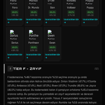
Fiora
Dr. Mundo
Sion
Volibear
Poppy
49.6
%
49.4
%
49.4
%
49.2
%
49.2
%
1.9
%
SO
2.6
%
SO
1.9
%
SO
3.7
%
SO
1.9
%
SO
İstatistikleri Gör
İstatistikleri Gör
İstatistikleri Gör
İstatistikleri Gör
İstatistikleri Gör
→
→
→
→
→
Darius
Pantheon
Gwen
49.0
%
48.8
%
48.8
%
4.8
%
SO
5.0
%
SO
4.0
%
SO
İstatistikleri Gör
İstatistikleri Gör
İstatistikleri Gör
→
→
→
TIER F - ZAYIF
F
(
12
)
F kademesine, %48.7 kazanma oranıyla %2.8 seçilme oranıyla şu anda
beklentinin altında olan Aatrox öncülük ediyor. Onları Vladimir (47.7%), K'Sante
(47.4%), Ambessa (47.4%), Akali (47.0%), Riven (47.0%), Trundle (46.6%) ve Jayce
(46.5%) takip ediyor. Bu kademedeki kalan 4 şampiyon ortalama %45.4 kazanma
oranına sahip. Bu şampiyon bu yamadaki en zayıf seçeneklerdir ve dereceli
oyunlarda tercih edilmemesi en iyisidir. Yasuo, F seviyesindeki sonuçlarına
rağmen %7.4 ile sık seçilmeye devam ediyor; Rumble ise %0.6 oranında kalıyor.