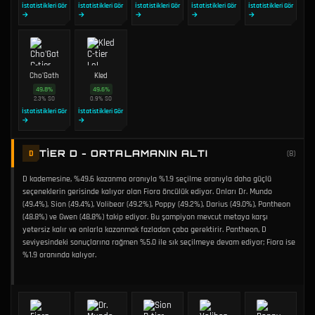
İstatistikleri Gör
İstatistikleri Gör
İstatistikleri Gör
İstatistikleri Gör
İstatistikleri Gör
→
→
→
→
→
Cho'Gath
Kled
49.8
%
49.6
%
2.3
%
SO
0.9
%
SO
İstatistikleri Gör
İstatistikleri Gör
→
→
TIER D - ORTALAMANIN ALTI
D
(
8
)
D kademesine, %49.6 kazanma oranıyla %1.9 seçilme oranıyla daha güçlü
seçeneklerin gerisinde kalıyor olan Fiora öncülük ediyor. Onları Dr. Mundo
(49.4%), Sion (49.4%), Volibear (49.2%), Poppy (49.2%), Darius (49.0%), Pantheon
(48.8%) ve Gwen (48.8%) takip ediyor. Bu şampiyon mevcut metaya karşı
yetersiz kalır ve onlarla kazanmak fazladan çaba gerektirir. Pantheon, D
seviyesindeki sonuçlarına rağmen %5.0 ile sık seçilmeye devam ediyor; Fiora ise
%1.9 oranında kalıyor.