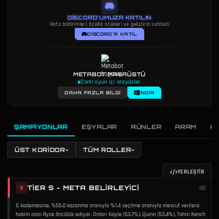
DISCORD'UMUZA KATILIN
Hata bildirimleri, özellik istekleri ve geliştirici sohbeti
DISCORD'A KATIL
METABOT MASAÜSTÜ
Canlı oyun içi arayüzler
DAHA FAZLA BILGI
İNDIR
ŞAMPIYONLAR
EŞYALAR
RÜNLER
ARAM
A
ÜST KORIDOR
TÜM ROLLER
YERLEŞTIR
TIER S - META BELIRLEYICI
S
(
8
)
S kademesine, %55.0 kazanma oranıyla %1.4 seçilme oranıyla mevcut verilere
hakim olan Ryze öncülük ediyor. Onları Kayle (53.7%), Quinn (53.4%), Tahm Kench