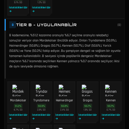
5.1
%
SO
1.2
%
SO
İstatistikleri Gör
İstatistikleri Gör
→
→
TIER B - UYGULANABILIR
B
(
8
)
B kademesine, %51.2 kazanma oranıyla %6.7 seçilme oranıyla rekabetçi
sonuçlar veriyor olan Mordekaiser öncülük ediyor. Onları Tryndamere (50.9%),
Heimerdinger (50.8%), Gragas (50.7%), Kennen (50.7%), Olaf (50.6%), Yorick
(50.6%) ve Yone (50.3%) takip ediyor. Bu şampiyon dengeli ve sağlam bir oyunla
tamamen kullanılabilir. B seviyesi içinde popülerlik dengesiz: Mordekaiser
maçların %6.7 kısmında seçilirken Kennen yalnızca %0.7 oranında seçiliyor; ikisi
de aynı seviyede olmasına rağmen.
Mordekaiser
Tryndamere
Heimerdinger
Gragas
Kennen
51.2
%
50.9
%
50.8
%
50.7
%
50.7
%
6.7
%
SO
2.5
%
SO
2.4
%
SO
1.5
%
SO
0.7
%
SO
İstatistikleri Gör
İstatistikleri Gör
İstatistikleri Gör
İstatistikleri Gör
İstatistikleri Gör
→
→
→
→
→