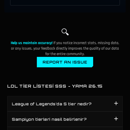
🔍
Help us maintain accuracy!
If you notice incorrect stats, missing data,
or any issues, your feedback directly improves the quality of our data
for the entire community.
REPORT AN ISSUE
LOL TIER LISTESI SSS - YAMA 26.15
League of Legends'da S tier nedir?
Sampiyon tierleri nasil belirlenir?