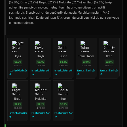
(53.0%), Ornn (52.9%), Urgot (52.9%), Malphite (52.4%) ve Illaoi (52.3%) takip
ediyor. Bu şampiyon mevcut metayı tanımlıyor ve en güvenli, en etkili
seçimlerdir. S seviyesi içinde popülerlik dengesiz: Malphite maçların %4.7
kısmında seçilirken Kayle yalnızca %1.4 oranında seçiliyor; ikisi de aynı seviyede
olmasına rağmen.
Ryze
Kayle
Quinn
Tahm Kench
Ornn
55.0
%
53.7
%
53.4
%
53.0
%
52.9
%
1.4
%
SO
1.4
%
SO
1.6
%
SO
3.4
%
SO
1.9
%
SO
İstatistikleri Gör
İstatistikleri Gör
İstatistikleri Gör
İstatistikleri Gör
İstatistikleri Gör
→
→
→
→
→
Urgot
Malphite
Illaoi
52.9
%
52.4
%
52.3
%
1.6
%
SO
4.7
%
SO
2.3
%
SO
İstatistikleri Gör
İstatistikleri Gör
İstatistikleri Gör
→
→
→