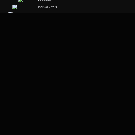
Marvel Rivals
Slay the Spire 2
Counter-Strike 2
Palworld
RuneScape:
Dragonwilds
Dark and Darker
SOSYAL MEDYA
YASAL
Discord
Kullanım Şartları
Facebook
Gizlilik Politikası
Twitter
DIĞER
Masaüstü Uygulaması
Hakkımızda
Veri Metodolojisi
Yapay Zeka Ajanları İçin
Hata Bildir