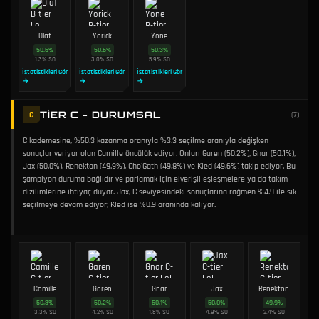
Olaf
Yorick
Yone
50.6
%
50.6
%
50.3
%
1.3
%
SO
3.0
%
SO
5.9
%
SO
İstatistikleri Gör
İstatistikleri Gör
İstatistikleri Gör
→
→
→
TIER C - DURUMSAL
C
(
7
)
C kademesine, %50.3 kazanma oranıyla %3.3 seçilme oranıyla değişken
sonuçlar veriyor olan Camille öncülük ediyor. Onları Garen (50.2%), Gnar (50.1%),
Jax (50.0%), Renekton (49.9%), Cho'Gath (49.8%) ve Kled (49.6%) takip ediyor. Bu
şampiyon duruma bağlıdır ve parlamak için elverişli eşleşmelere ya da takım
dizilimlerine ihtiyaç duyar. Jax, C seviyesindeki sonuçlarına rağmen %4.9 ile sık
seçilmeye devam ediyor; Kled ise %0.9 oranında kalıyor.
Camille
Garen
Gnar
Jax
Renekton
50.3
%
50.2
%
50.1
%
50.0
%
49.9
%
3.3
%
SO
4.2
%
SO
1.8
%
SO
4.9
%
SO
2.4
%
SO