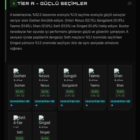
TIER A - GÜÇLÜ SEÇIMLER
A
(
7
)
A kademesine, %52.3 kazanma oranıyla %1.9 seçilme oranıyla güçlü sonuçlar
veriyor olan Zaahen öncülük ediyor. Onları Nasus (52.1%), Gangplank (51.9%),
Teemo (51.8%), Shen (51.6%), Sett (51.5%) ve Singed (51.4%) takip ediyor. Bunlar
neredeyse her oyunda iyi performans gösteren güçlü ve güvenilir şampiyon. A
seviyesi içinde popülerlik dengesiz: Sett maçların %5.1 kısmında seçilirken
Singed yalnızca %1.2 oranında seçiliyor; ikisi de aynı seviyede olmasına
rağmen.
Zaahen
Nasus
Gangplank
Teemo
Shen
52.3
%
52.1
%
51.9
%
51.8
%
51.6
%
1.9
%
SO
3.8
%
SO
3.0
%
SO
4.5
%
SO
2.7
%
SO
İstatistikleri Gör
İstatistikleri Gör
İstatistikleri Gör
İstatistikleri Gör
İstatistikleri Gör
→
→
→
→
→
Sett
Singed
51.5
%
51.4
%