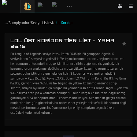
•••
…
/
Sampiyonlar
/
Seviye Listesi
/
Üst Koridor
LOL ÜST KORIDOR TIER LIST - YAMA
26.15
Bu League of Legends seviye listesi, Patch 26.15 için 50 şampiyon ögesini S
seviyesinden F seviyesine yerleştirir. Yerleşim; kazanma oranını, seçilme oranını ve
her sonucun arkasındaki maç verisi miktarını birlikte değerlendirir, yani düz bir
kazanma oranı sıralaması değildir: az maçta yüksek kazanma oranı tutturan bir
seçenek, daha istikrarlı olanın altında kalır. S kademesi — şu anki en güçlü 8
şampiyon — Ryze (55.0%), Kayle (53.7%), Quinn (53.4%), Tahm Kench (53.0%) ve Ornn
(52.9%) içeriyor. Ryze, %55.0 ile tek başına en yüksek kazanma oranına sahip.
Avantaj arayan oyuncular için Singed bu yamadaki en hafife alınan seçim — yalnızca
%1.2 seçilme oranıyla A kademesi sonuçları — buna karşın Yasuo fazla değerlenmiş
görünüyor: %7.4 ile popüler ama F kademesinde kalıyor. Sıralamalar gerçek dereceli
maçlardan her gün güncellenir, bu nedenle her yerleşim tek seferlik bir sonucu değil
mevcut performansı yansıtır. Oyunlarınız için en iyi şampiyon seçmek üzere
aşağıdaki kademeleri kullanın.