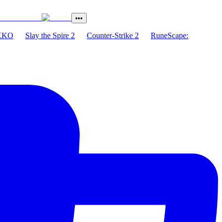
•••
XKO
Slay the Spire 2
Counter-Strike 2
RuneScape: