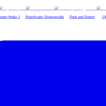
nter-Strike 2
RuneScape: Dragonwilds
Dark and Darker
2