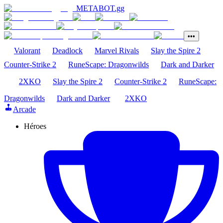
METABOT
.gg
•••
Valorant
Deadlock
Marvel Rivals
Slay the Spire 2
Counter-Strike 2
RuneScape: Dragonwilds
Dark and Darker
2XKO
Slay the Spire 2
Counter-Strike 2
RuneScape:
Dragonwilds
Dark and Darker
2XKO
Arcade
Héroes