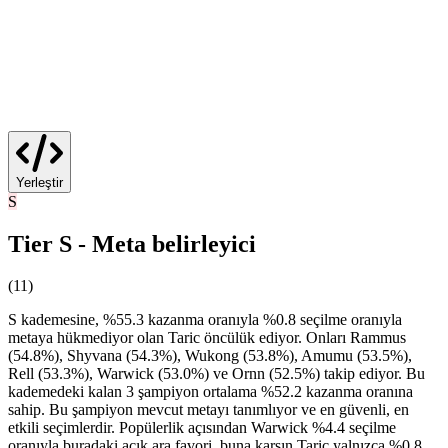
Yerleştir
S
Tier S - Meta belirleyici
(
11
)
S kademesine, %55.3 kazanma oranıyla %0.8 seçilme oranıyla
metaya hükmediyor olan Taric öncülük ediyor. Onları Rammus
(54.8%), Shyvana (54.3%), Wukong (53.8%), Amumu (53.5%),
Rell (53.3%), Warwick (53.0%) ve Ornn (52.5%) takip ediyor. Bu
kademedeki kalan 3 şampiyon ortalama %52.2 kazanma oranına
sahip. Bu şampiyon mevcut metayı tanımlıyor ve en güvenli, en
etkili seçimlerdir. Popülerlik açısından Warwick %4.4 seçilme
oranıyla buradaki açık ara favori, buna karşın Taric yalnızca %0.8