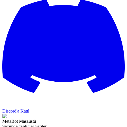
Discord'a Katıl
MetaBot Masaüstü
Seçimde canlı tier verileri