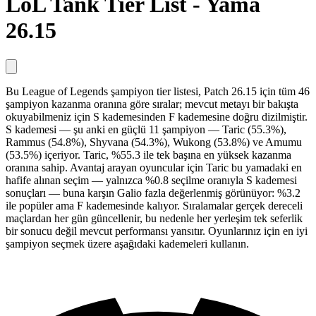
LoL Tank Tier List - Yama
26.15
Bu League of Legends şampiyon tier listesi, Patch 26.15 için tüm 46
şampiyon kazanma oranına göre sıralar; mevcut metayı bir bakışta
okuyabilmeniz için S kademesinden F kademesine doğru dizilmiştir.
S kademesi — şu anki en güçlü 11 şampiyon — Taric (55.3%),
Rammus (54.8%), Shyvana (54.3%), Wukong (53.8%) ve Amumu
(53.5%) içeriyor. Taric, %55.3 ile tek başına en yüksek kazanma
oranına sahip. Avantaj arayan oyuncular için Taric bu yamadaki en
hafife alınan seçim — yalnızca %0.8 seçilme oranıyla S kademesi
sonuçları — buna karşın Galio fazla değerlenmiş görünüyor: %3.2
ile popüler ama F kademesinde kalıyor. Sıralamalar gerçek dereceli
maçlardan her gün güncellenir, bu nedenle her yerleşim tek seferlik
bir sonucu değil mevcut performansı yansıtır. Oyunlarınız için en iyi
şampiyon seçmek üzere aşağıdaki kademeleri kullanın.