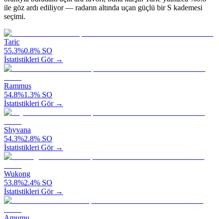
ile göz ardı ediliyor — radarın altında uçan güçlü bir S kademesi
seçimi.
Taric
55.3
%
0.8
%
SO
İstatistikleri Gör →
Rammus
54.8
%
1.3
%
SO
İstatistikleri Gör →
Shyvana
54.3
%
2.8
%
SO
İstatistikleri Gör →
Wukong
53.8
%
2.4
%
SO
İstatistikleri Gör →
Amumu