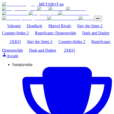
METABOT
.gg
•••
Valorant
Deadlock
Marvel Rivals
Slay the Spire 2
Counter-Strike 2
RuneScape: Dragonwilds
Dark and Darker
2XKO
Slay the Spire 2
Counter-Strike 2
RuneScape:
Dragonwilds
Dark and Darker
2XKO
Arcade
Sampiyonlar