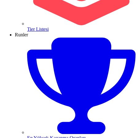
Tier Listesi
Runler
En Yüksek Kazanma Oranları