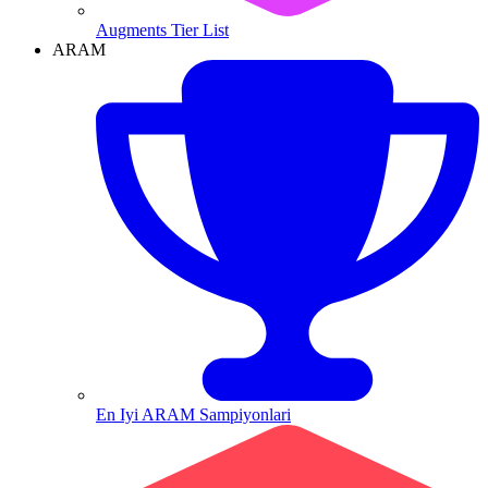
Augments Tier List
ARAM
En Iyi ARAM Sampiyonlari