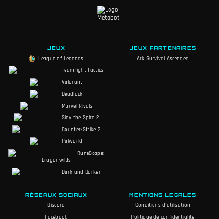
JEUX
JEUX PARTENAIRES
League of Legends
Ark Survival Ascended
Teamfight Tactics
Valorant
Deadlock
Marvel Rivals
Slay the Spire 2
Counter-Strike 2
Palworld
RuneScape:
Dragonwilds
Dark and Darker
RÉSEAUX SOCIAUX
MENTIONS LEGALES
Discord
Conditions d'utilisation
Facebook
Politique de confidentialité