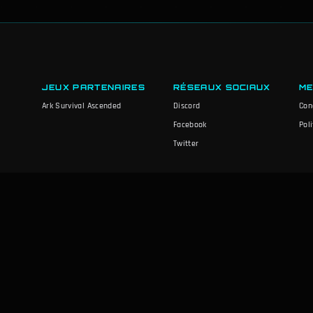
JEUX PARTENAIRES
RÉSEAUX SOCIAUX
ME
Ark Survival Ascended
Discord
Cond
Facebook
Pol
Twitter
ilds