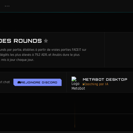
•••
DES ROUNDS
ds par partie, établies à partir de vraies parties FACEIT sur
dégâts les plus élevés à 79.2 ADR, et Anubis dure le plus
 mis à jour chaque jour.
METABOT DESKTOP
et chat
REJOINDRE DISCORD
Coaching par IA