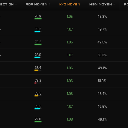
LECTION
ADR MOYEN
K/D MOYEN
HS% MOYEN
R
%
78.9
1.06
48.3
%
%
78.5
1.07
49.7
%
%
79.2
1.06
49.8
%
%
78.6
1.07
50.3
%
78.4
1.06
49.1
%
78.2
1.06
51.0
%
78.5
1.06
48.4
%
78.5
1.07
49.6
%
79.0
1.08
49.1
%