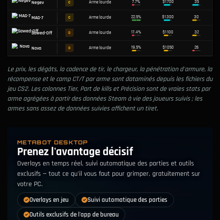
CATÉGORIE
Le prix, les dégâts, la cadence de tir, le chargeur, la pénétration d'armure, la
FUSIL
SNIPER
MITRAILLETTE
PISTOLET
ARME LOURDE
PRIX
CAM
récompense et le camp CT/T par arme sont dataminés depuis les fichiers du
≤ $1,000
$1,001–$2,500
$2,501–$3,500
> $3,500
T
jeu CS2. Les colonnes Tier, Part de kills et Précision sont de vraies stats par
arme agrégées à partir des données Steam à vie des joueurs suivis ; les
armes sans assez de données suivies affichent un tiret.
ARME
TIER
CATÉGORIE
PRÉCISION
METABOT DESKTOP
12.1%
M249
Arme lourde
D
Prenez l'avantage décisif
Overlays en temps réel, suivi automatique des parties et outils
21.4%
XM1014
Arme lourde
C
exclusifs — tout ce qu'il vous faut pour grimper, gratuitement sur
votre PC.
7.7%
Negev
Arme lourde
C
Overlays en jeu
Suivi automatique des parties
22.5%
MAG-7
Arme lourde
C
Outils exclusifs de l'app de bureau