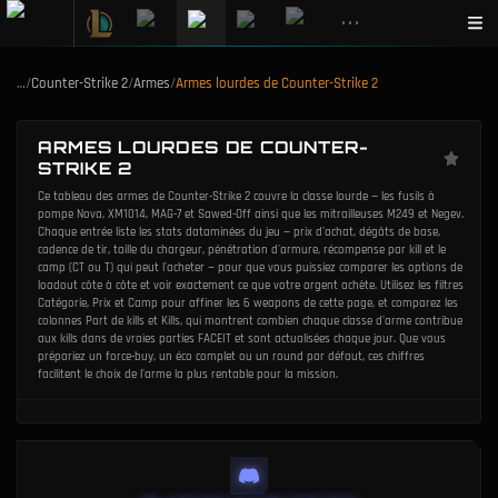
•••
…
/
Counter-Strike 2
/
Armes
/
Armes lourdes de Counter-Strike 2
ARMES LOURDES DE COUNTER-
STRIKE 2
Ce tableau des armes de Counter-Strike 2 couvre la classe lourde — les fusils à
pompe Nova, XM1014, MAG-7 et Sawed-Off ainsi que les mitrailleuses M249 et Negev.
Chaque entrée liste les stats dataminées du jeu — prix d'achat, dégâts de base,
cadence de tir, taille du chargeur, pénétration d'armure, récompense par kill et le
camp (CT ou T) qui peut l'acheter — pour que vous puissiez comparer les options de
loadout côte à côte et voir exactement ce que votre argent achète. Utilisez les filtres
Catégorie, Prix et Camp pour affiner les 6 weapons de cette page, et comparez les
colonnes Part de kills et Kills, qui montrent combien chaque classe d'arme contribue
aux kills dans de vraies parties FACEIT et sont actualisées chaque jour. Que vous
prépariez un force-buy, un éco complet ou un round par défaut, ces chiffres
facilitent le choix de l'arme la plus rentable pour la mission.