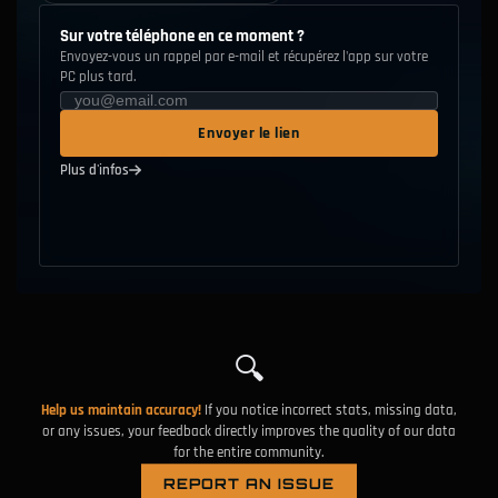
17.4%
Sawed-Off
Sur votre téléphone en ce moment ?
Arme lourde
D
Envoyez-vous un rappel par e-mail et récupérez l'app sur votre
PC plus tard.
19.5%
Nova
Arme lourde
D
Envoyer le lien
Plus d'infos
🔍
Help us maintain accuracy!
If you notice incorrect stats, missing data,
or any issues, your feedback directly improves the quality of our data
for the entire community.
REPORT AN ISSUE