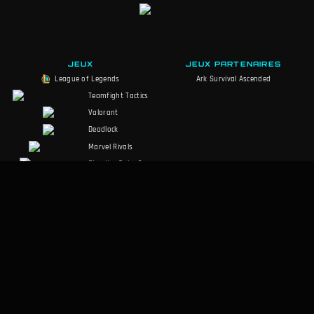
JEUX
JEUX PARTENAIRES
League of Legends
Ark Survival Ascended
Teamfight Tactics
Valorant
Deadlock
Marvel Rivals
Slay the Spire 2
Counter-Strike 2
Palworld
MARVEL Tōkon
RuneScape:
Dragonwilds
Dark and Darker
RÉSEAUX SOCIAUX
MENTIONS LEGALES
Discord
Conditions d'utilisation