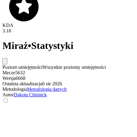
KDA
3.18
Miraż
•
Statystyki
Poziom umiejętności
Wszystkie poziomy umiejętności
Mecze
5632
Wersja
6668
Ostatnia aktualizacja
6 sie 2026
Metodologia
Metodologia danych
Autor
Dakota Chinnick