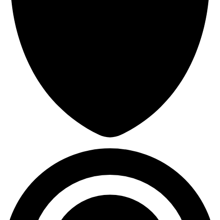
32,510
Śr. obrażeń otrzymanych