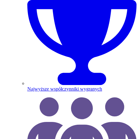
Najwyższe współczynniki wygranych