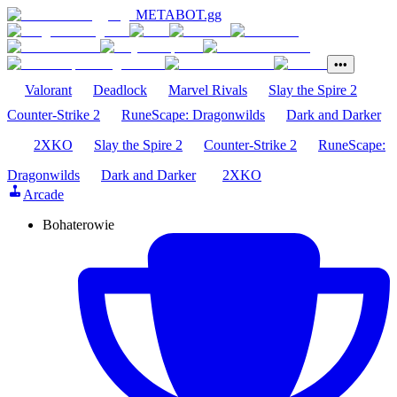
METABOT
.gg
•••
Valorant
Deadlock
Marvel Rivals
Slay the Spire 2
Counter-Strike 2
RuneScape: Dragonwilds
Dark and Darker
2XKO
Slay the Spire 2
Counter-Strike 2
RuneScape:
Dragonwilds
Dark and Darker
2XKO
Arcade
Bohaterowie