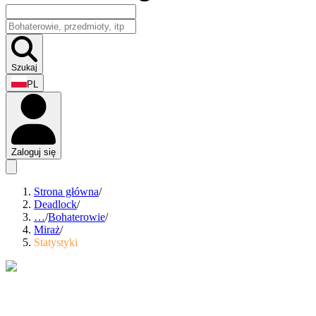
Szukaj
PL
Zaloguj się
Strona główna
/
Deadlock
/
…
/
Bohaterowie
/
Miraż
/
Statystyki