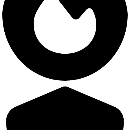
32,316
Śr. obrażeń