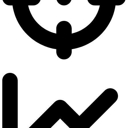
6.4 / 6.0
K/D