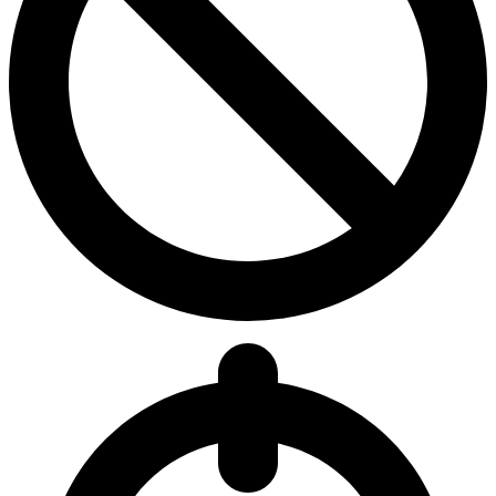
3.9
Śr. odmów