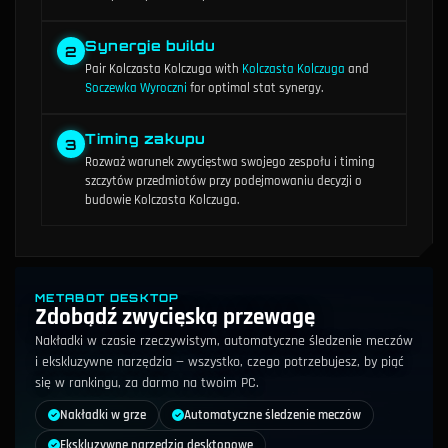
Synergie buildu
2
Pair
Kolczasta Kolczuga
with
Kolczasta Kolczuga
and
Soczewka Wyroczni
for optimal stat synergy.
Timing zakupu
3
Rozważ warunek zwycięstwa swojego zespołu i timing
szczytów przedmiotów przy podejmowaniu decyzji o
budowie Kolczasta Kolczuga.
METABOT DESKTOP
Zdobądź zwycięską przewagę
Nakładki w czasie rzeczywistym, automatyczne śledzenie meczów
i ekskluzywne narzędzia — wszystko, czego potrzebujesz, by piąć
się w rankingu, za darmo na twoim PC.
Nakładki w grze
Automatyczne śledzenie meczów
Ekskluzywne narzędzia desktopowe