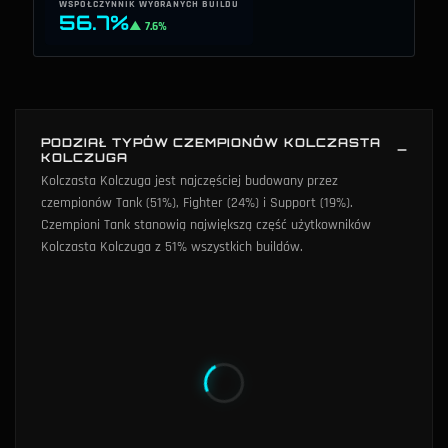
WSPÓŁCZYNNIK WYGRANYCH BUILDU
56.7%
▲ 7.6%
PODZIAŁ TYPÓW CZEMPIONÓW KOLCZASTA
KOLCZUGA
Kolczasta Kolczuga jest najczęściej budowany przez
czempionów Tank (51%), Fighter (24%) i Support (19%).
Czempioni Tank stanowią największą część użytkowników
Kolczasta Kolczuga z 51% wszystkich buildów.