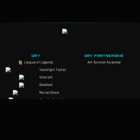
GRY
GRY PARTNERSKIE
League of Legends
Ark Survival Ascended
Teamfight Tactics
Valorant
Deadlock
Marvel Rivals
Slay the Spire 2
Counter-Strike 2
Palworld
MARVEL Tōkon
RuneScape:
Dragonwilds