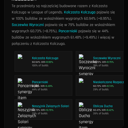
Te przedmioty są najczęściej budowane razem z Kolczasta
Kolczuga w League of Legends.
Kolczasta Kolczuga
pojawia się
w 100% buildów ze wskaźnikiem wygranych 60.94% (+8.95%)
,
Soczewka Wyroczni
pojawia się w 79% buildów ze wskaźnikiem
wygranych 60.73% (+8.75%)
,
Pancerniaki
pojawia się w 44%
buildów ze wskaźnikiem wygranych 61.48% (+9.49%)
i więcej
w
połączeniu z Kolczasta Kolczuga.
Kolczasta Kolczuga
Soczewka Wyroczni
60.94
% WR
+
8.95
%
60.73
% WR
+
8.75
%
100
% of builds
79
% of builds
Pancerniaki
Nieskończona Rozpacz
61.48
% WR
+
9.49
%
60.73
% WR
+
8.74
%
44
% of builds
29
% of builds
Naszyjnik Żelaznych Solari
Oblicze Ducha
62.73
% WR
+
10.75
%
60.41
% WR
+
8.42
%
29
% of builds
26
% of builds