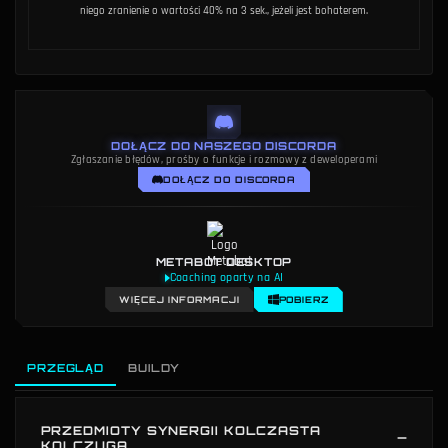
niego
zranienie
o wartości 40% na 3 sek., jeżeli jest bohaterem.
DOŁĄCZ DO NASZEGO DISCORDA
Zgłaszanie błędów, prośby o funkcje i rozmowy z deweloperami
DOŁĄCZ DO DISCORDA
METABOT DESKTOP
Coaching oparty na AI
WIĘCEJ INFORMACJI
POBIERZ
PRZEGLĄD
BUILDY
PRZEDMIOTY SYNERGII KOLCZASTA
KOLCZUGA