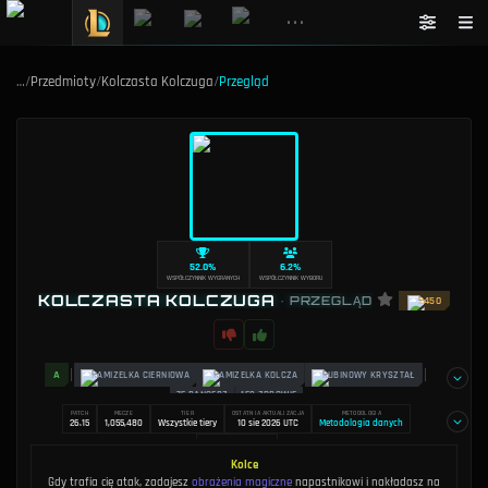
•••
…
/
Przedmioty
/
Kolczasta Kolczuga
/
Przegląd
52.0%
6.2%
WSPÓŁCZYNNIK WYGRANYCH
WSPÓŁCZYNNIK WYBORU
KOLCZASTA KOLCZUGA
•
PRZEGLĄD
2450
A
KAMIZELKA CIERNIOWA
KAMIZELKA KOLCZA
RUBINOWY KRYSZTAŁ
75 PANCERZ
150 ZDROWIE
PATCH
MECZE
TIER
OSTATNIA AKTUALIZACJA
METODOLOGIA
26.15
1,055,480
Wszystkie tiery
10 sie 2026 UTC
Metodologia danych
AUTOR
Dakota Chinnick
Kolce
Gdy trafia cię atak, zadajesz
obrażenia magiczne
napastnikowi i nakładasz na