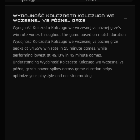
WYDAJNOŚĆ KOLCZASTA KOLCZUGA WE
WCZESNEJ VS PÓŹNEJ GRZE
Wydajność Kolczasta Kolczuga we wczesnej vs późnej grze's
win rate varies throughout the game based on match duration.
Wydajność Kolczasta Kolczuga we wczesnej vs późnej grze
peaks at 54.65% win rate in 25 minute games, while
performing lowest at 49.13% in 45 minute games.
Understanding Wydajność Kolczasta Kolczuga we wczesnej vs
późnej grze's power spikes across game duration helps
optimize your playstyle and decision-making.