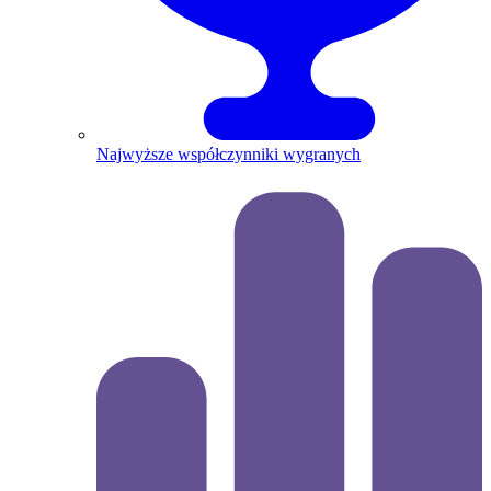
Najwyższe współczynniki wygranych