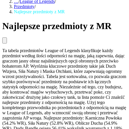
…
/
League of Legends
/
Przedmioty
/
Najlepsze przedmioty z MR
Najlepsze przedmioty z MR
Ta tabela przedmiotów League of Legends klasyfikuje każdy
przedmiot według ilości odporności na magię, jaką zapewnia, dając
graczom jasny obraz najsilniejszych opcji obronnych przeciwko
bohaterom AP. Wyróżnia kluczowe przedmioty takie jak Duch
Wizjera, Siła Natury i Maska Otchłani, które zapewniają ogromny
wzrost przeżywalności. Tabela jest sortowalna, co pozwala graczom
szybko porównywać przedmioty na podstawie ich łącznych
statystyk odporności na magię. Niezależnie od tego, czy budujesz,
aby kontrować magów wybuchowych, przetrwać poke, czy
zakotwiczać drużynę jako czołowy tank, ta lista pomoże Ci znaleźć
najlepsze przedmioty z odpornością na magię. Użyj tego
kompletnego przewodnika po przedmiotach z odpornością na magię
w League of Legends, aby wzmocnić swoją obronę i przetrwać
zagrożenia AP wroga. Najlepsze przedmioty: Kaeniczna Powłoka
(54.2% WR), Siła Natury (52.8% WR), Oblicze Ducha (54.9%
WR). Dudy Bandle osiąga 56.41% wskaźnik wygranych z 1.18%