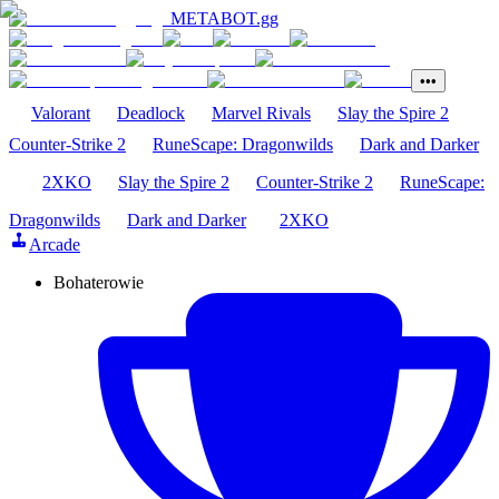
METABOT
.gg
•••
Valorant
Deadlock
Marvel Rivals
Slay the Spire 2
Counter-Strike 2
RuneScape: Dragonwilds
Dark and Darker
2XKO
Slay the Spire 2
Counter-Strike 2
RuneScape:
Dragonwilds
Dark and Darker
2XKO
Arcade
Bohaterowie