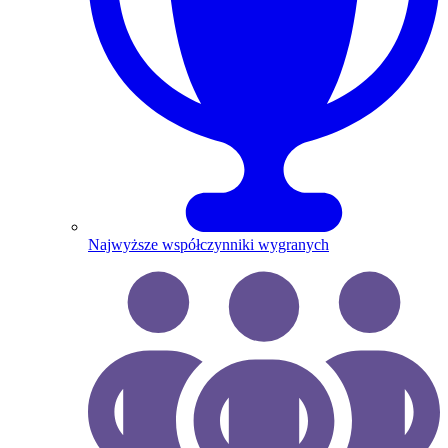
Najwyższe współczynniki wygranych