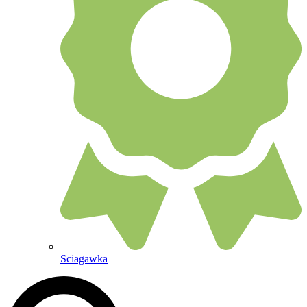
Sciagawka