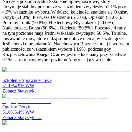
Na czele poziomu A stoi Szkolenie Sprawnościowe, który
utrzymuje stabilny poziom ze wskaźnikiem zwycięstw 51.1% przy
4.9% wskaźniku wyboru. W dalszej kolejności znajdują się Ognisty
Dotyk (51.0%), Pierwsze Uderzenie (51.0%), Opiekun (51.0%),
Potrójny Tonik (50.8%), Hextechowy Błyskalazek (50.6%),
Nadchodząca Burza (50.6%) i Odcięcie (50.5%). Pozostałe 4 runy
na tym poziomie mają średni wskaźnik zwycięstw 50.5%. To silne,
niezawodne runy, które radzą sobie dobrze niemal w każdej grze.
Jeśli chodzi o popularność, Nadchodząca Burza jest tutaj faworytem
publiczności ze wskaźnikiem wyboru 14.9%, podczas gdy
Rozpieczętowana Księga Czarów jest niedoceniany przy zaledwie
0.1% — to mocny wybór poziomu A pozostający w cieniu.
Szkolenie Sprawnościowe
51.1
%
4.9
%
WW
Zobacz Statystyki →
Ognisty Dotyk
51.0
%
5.4
%
WW
Zobacz Statystyki →