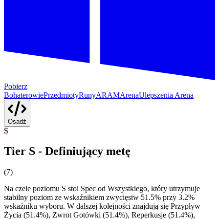
Pobierz
Bohaterowie
Przedmioty
Runy
ARAM
Arena
Ulepszenia Arena
Osadź
S
Tier S - Definiujący metę
(
7
)
Na czele poziomu S stoi Spec od Wszystkiego, który utrzymuje
stabilny poziom ze wskaźnikiem zwycięstw 51.5% przy 3.2%
wskaźniku wyboru. W dalszej kolejności znajdują się Przypływ
Życia (51.4%), Zwrot Gotówki (51.4%), Reperkusje (51.4%),