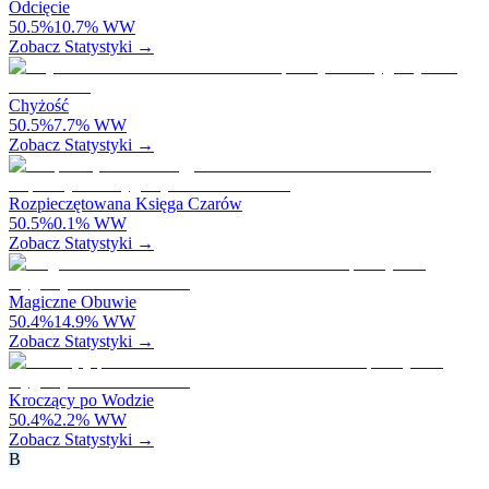
Odcięcie
50.5
%
10.7
%
WW
Zobacz Statystyki →
Chyżość
50.5
%
7.7
%
WW
Zobacz Statystyki →
Rozpieczętowana Księga Czarów
50.5
%
0.1
%
WW
Zobacz Statystyki →
Magiczne Obuwie
50.4
%
14.9
%
WW
Zobacz Statystyki →
Kroczący po Wodzie
50.4
%
2.2
%
WW
Zobacz Statystyki →
B