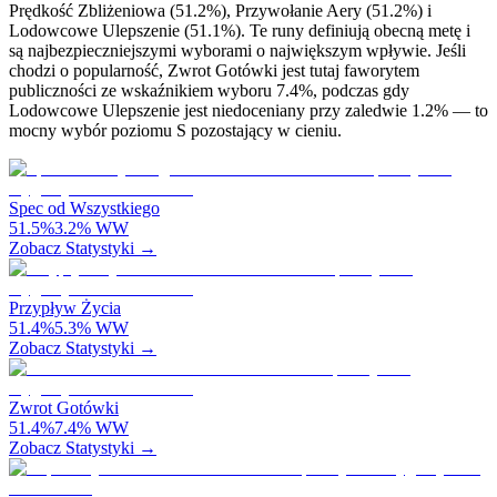
Prędkość Zbliżeniowa (51.2%), Przywołanie Aery (51.2%) i
Lodowcowe Ulepszenie (51.1%). Te runy definiują obecną metę i
są najbezpieczniejszymi wyborami o największym wpływie. Jeśli
chodzi o popularność, Zwrot Gotówki jest tutaj faworytem
publiczności ze wskaźnikiem wyboru 7.4%, podczas gdy
Lodowcowe Ulepszenie jest niedoceniany przy zaledwie 1.2% — to
mocny wybór poziomu S pozostający w cieniu.
Spec od Wszystkiego
51.5
%
3.2
%
WW
Zobacz Statystyki →
Przypływ Życia
51.4
%
5.3
%
WW
Zobacz Statystyki →
Zwrot Gotówki
51.4
%
7.4
%
WW
Zobacz Statystyki →