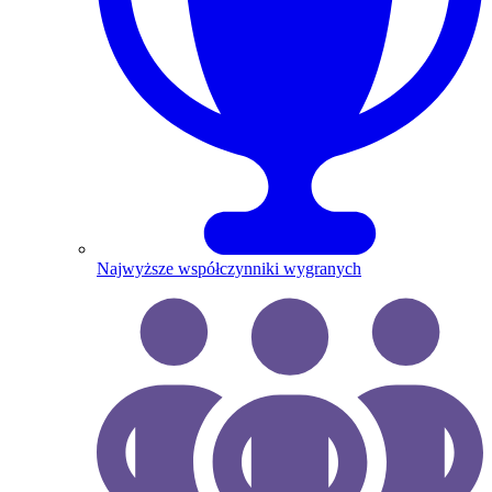
Najwyższe współczynniki wygranych