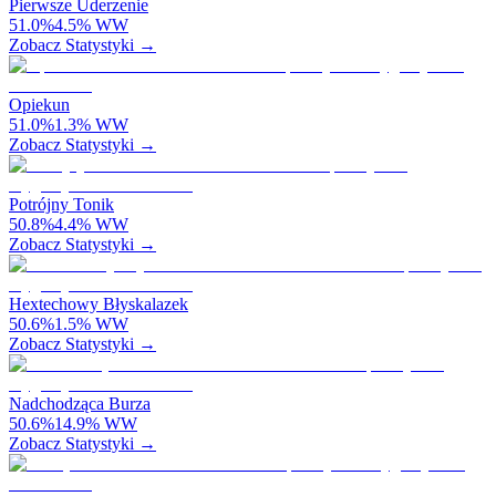
Pierwsze Uderzenie
51.0
%
4.5
%
WW
Zobacz Statystyki →
Opiekun
51.0
%
1.3
%
WW
Zobacz Statystyki →
Potrójny Tonik
50.8
%
4.4
%
WW
Zobacz Statystyki →
Hextechowy Błyskalazek
50.6
%
1.5
%
WW
Zobacz Statystyki →
Nadchodząca Burza
50.6
%
14.9
%
WW
Zobacz Statystyki →