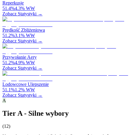
Reperkusje
51.4
%
4.3
%
WW
Zobacz Statystyki →
Prędkość Zbliżeniowa
51.2
%
3.1
%
WW
Zobacz Statystyki →
Przywołanie Aery
51.2
%
4.9
%
WW
Zobacz Statystyki →
Lodowcowe Ulepszenie
51.1
%
1.2
%
WW
Zobacz Statystyki →
A
Tier A - Silne wybory
(
12
)