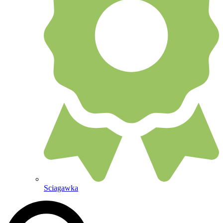
Sciagawka