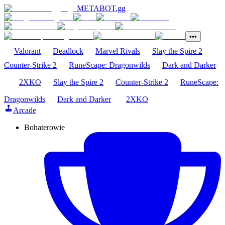
METABOT
.gg
•••
Valorant
Deadlock
Marvel Rivals
Slay the Spire 2
Counter-Strike 2
RuneScape: Dragonwilds
Dark and Darker
2XKO
Slay the Spire 2
Counter-Strike 2
RuneScape:
Dragonwilds
Dark and Darker
2XKO
Arcade
Bohaterowie