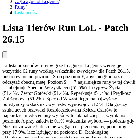
…
/
League of Legends
/
Runy
/
Lista tierów
Lista Tierów Run LoL - Patch
26.15
Ta lista poziomów runy w grze League of Legends szereguje
wszystkie 62 runy według wskaźnika zwycięstw dla Patch 26.15,
posortowane od poziomu S do poziomu F, abyś mógł od razu
odczytać obecną metę. Poziom S — 7 najsilniejsze runy w tej chwili
— obejmuje Spec od Wszystkiego (51.5%), Przypływ Życia
(51.4%), Zwrot Gotówki (51.4%), Reperkusje (51.4%) i Prędkość
Zbliżeniowa (51.2%). Spec od Wszystkiego ma najwyższy
pojedynczy wskaźnik zwycięstw wynoszący 51.5%. Dla graczy
szukających przewagi Rozpieczętowana Księga Czarów to
najbardziej niedoceniany wybór w tej aktualizacji — wyniki na
poziomie A przy zaledwie 0.1% wskaźnika wyboru — podczas gdy
Niespodziewane Uderzenie wygląda na przeceniany, popularny
przy 17.9%, lecz lądujący na poziomie D. Rankingi są
aktualizowane codziennie na podstawie prawdziwych meczów