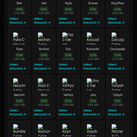
Sivir
Vex
Ryze
Graves
Kog'Maw
17.6
%
17.5
%
17.5
%
17.5
%
17.4
%
0.4
%
WW
0.3
%
WW
0.5
%
WW
0.7
%
WW
0.5
%
WW
Zobacz
Zobacz
Zobacz
Zobacz
Zobacz
Statystyki →
Statystyki →
Statystyki →
Statystyki →
Statystyki →
Pyke
Akshan
Fizz
Kassadin
Cassiopeia
17.4
%
17.4
%
17.3
%
17.3
%
17.3
%
0.8
%
WW
0.5
%
WW
0.6
%
WW
0.4
%
WW
0.3
%
WW
Zobacz
Zobacz
Zobacz
Zobacz
Zobacz
Statystyki →
Statystyki →
Statystyki →
Statystyki →
Statystyki →
Hecarim
Illaoi
Vel'Koz
Jinx
Taliyah
17.2
%
17.2
%
17.2
%
17.1
%
17.1
%
0.6
%
WW
0.6
%
WW
0.5
%
WW
0.8
%
WW
0.3
%
WW
Zobacz
Zobacz
Zobacz
Zobacz
Zobacz
Statystyki →
Statystyki →
Statystyki →
Statystyki →
Statystyki →