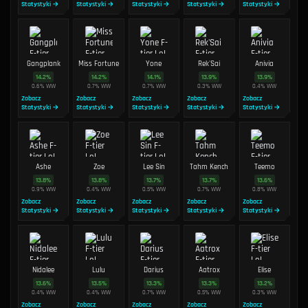
Statystyki →
Statystyki →
Statystyki →
Statystyki →
Statystyki →
Gangplank
Miss Fortune
Yone
Rek'Sai
Anivia
14.2
%
14.2
%
14.1
%
13.9
%
13.9
%
0.6
%
WW
0.7
%
WW
0.7
%
WW
0.3
%
WW
0.4
%
WW
Zobacz
Zobacz
Zobacz
Zobacz
Zobacz
Statystyki →
Statystyki →
Statystyki →
Statystyki →
Statystyki →
Ashe
Zoe
Lee Sin
Tahm Kench
Teemo
13.8
%
13.8
%
13.7
%
13.7
%
13.6
%
0.9
%
WW
0.4
%
WW
0.5
%
WW
0.7
%
WW
0.8
%
WW
Zobacz
Zobacz
Zobacz
Zobacz
Zobacz
Statystyki →
Statystyki →
Statystyki →
Statystyki →
Statystyki →
Nidalee
Lulu
Darius
Aatrox
Elise
13.6
%
13.5
%
13.3
%
13.3
%
13.2
%
0.4
%
WW
0.4
%
WW
0.7
%
WW
0.5
%
WW
0.3
%
WW
Zobacz
Zobacz
Zobacz
Zobacz
Zobacz