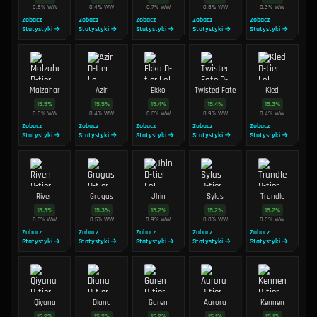
0.8
%
WW
0.4
%
WW
0.7
%
WW
0.8
%
WW
0.3
%
WW
Zobacz
Zobacz
Zobacz
Zobacz
Zobacz
Statystyki →
Statystyki →
Statystyki →
Statystyki →
Statystyki →
Malzahar
Azir
Ekko
Twisted Fate
Kled
15.5
%
15.5
%
15.4
%
15.4
%
15.3
%
0.6
%
WW
0.4
%
WW
0.5
%
WW
0.9
%
WW
0.4
%
WW
Zobacz
Zobacz
Zobacz
Zobacz
Zobacz
Statystyki →
Statystyki →
Statystyki →
Statystyki →
Statystyki →
Riven
Gragas
Jhin
Sylas
Trundle
15.3
%
15.3
%
15.2
%
15.2
%
15.2
%
0.5
%
WW
0.5
%
WW
0.9
%
WW
0.8
%
WW
0.6
%
WW
Zobacz
Zobacz
Zobacz
Zobacz
Zobacz
Statystyki →
Statystyki →
Statystyki →
Statystyki →
Statystyki →
Qiyana
Diana
Garen
Aurora
Kennen
15.2
%
15.2
%
15.2
%
15.1
%
15.1
%