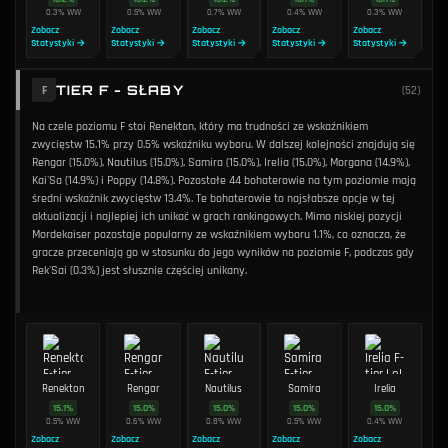
0.3
%
WW
0.5
%
WW
0.7
%
WW
0.4
%
WW
0.3
%
WW
Zobacz
Zobacz
Zobacz
Zobacz
Zobacz
Statystyki →
Statystyki →
Statystyki →
Statystyki →
Statystyki →
TIER F - SŁABY
F
(
52
)
Na czele poziomu F stoi Renekton, który ma trudności ze wskaźnikiem
zwycięstw 15.1% przy 0.5% wskaźniku wyboru. W dalszej kolejności znajdują się
Rengar (15.0%), Nautilus (15.0%), Samira (15.0%), Irelia (15.0%), Morgana (14.9%),
Kai'Sa (14.9%) i Poppy (14.8%). Pozostałe 44 bohaterowie na tym poziomie mają
średni wskaźnik zwycięstw 13.4%. Te bohaterowie to najsłabsze opcje w tej
aktualizacji i najlepiej ich unikać w grach rankingowych. Mimo niskiej pozycji
Mordekaiser pozostaje popularny ze wskaźnikiem wyboru 1.1%, co oznacza, że
gracze przeceniają go w stosunku do jego wyników na poziomie F, podczas gdy
Rek'Sai (0.3%) jest słusznie częściej unikany.
Renekton
Rengar
Nautilus
Samira
Irelia
15.1
%
15.0
%
15.0
%
15.0
%
15.0
%
0.5
%
WW
0.6
%
WW
0.8
%
WW
0.5
%
WW
0.4
%
WW
Zobacz
Zobacz
Zobacz
Zobacz
Zobacz