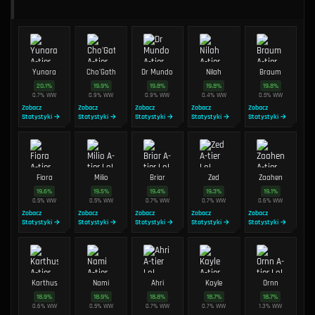
Yunara
Cho'Gath
Dr Mundo
Nilah
Braum
20.1
%
19.9
%
19.8
%
19.8
%
19.8
%
0.7
%
WW
0.9
%
WW
0.9
%
WW
0.4
%
WW
0.5
%
WW
Zobacz
Zobacz
Zobacz
Zobacz
Zobacz
Statystyki →
Statystyki →
Statystyki →
Statystyki →
Statystyki →
Fiora
Milio
Briar
Zed
Zaahen
19.6
%
19.5
%
19.4
%
19.3
%
19.1
%
0.5
%
WW
0.5
%
WW
0.7
%
WW
0.7
%
WW
0.6
%
WW
Zobacz
Zobacz
Zobacz
Zobacz
Zobacz
Statystyki →
Statystyki →
Statystyki →
Statystyki →
Statystyki →
Karthus
Nami
Ahri
Kayle
Ornn
18.9
%
18.9
%
18.8
%
18.7
%
18.7
%
0.6
%
WW
0.5
%
WW
0.7
%
WW
0.7
%
WW
1.3
%
WW