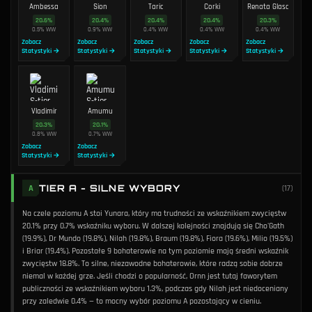
Ambessa
Sion
Taric
Corki
Renata Glasc
20.6
%
20.4
%
20.4
%
20.4
%
20.3
%
0.5
%
WW
0.9
%
WW
0.4
%
WW
0.4
%
WW
0.4
%
WW
Zobacz
Zobacz
Zobacz
Zobacz
Zobacz
Statystyki →
Statystyki →
Statystyki →
Statystyki →
Statystyki →
Vladimir
Amumu
20.3
%
20.1
%
0.8
%
WW
0.7
%
WW
Zobacz
Zobacz
Statystyki →
Statystyki →
TIER A - SILNE WYBORY
A
(
17
)
Na czele poziomu A stoi Yunara, który ma trudności ze wskaźnikiem zwycięstw
20.1% przy 0.7% wskaźniku wyboru. W dalszej kolejności znajdują się Cho'Gath
(19.9%), Dr Mundo (19.8%), Nilah (19.8%), Braum (19.8%), Fiora (19.6%), Milio (19.5%)
i Briar (19.4%). Pozostałe 9 bohaterowie na tym poziomie mają średni wskaźnik
zwycięstw 18.8%. To silne, niezawodne bohaterowie, które radzą sobie dobrze
niemal w każdej grze. Jeśli chodzi o popularność, Ornn jest tutaj faworytem
publiczności ze wskaźnikiem wyboru 1.3%, podczas gdy Nilah jest niedoceniany
przy zaledwie 0.4% — to mocny wybór poziomu A pozostający w cieniu.