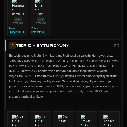
Rammus
Olaf
17.6
%
17.6
%
0.5
%
WW
0.5
%
WW
Zobacz
Zobacz
Statystyki →
Statystyki →
TIER C - SYTUACYJNY
C
(
35
)
Na czele poziomu C stoi Sivir, który ma trudności ze wskaźnikiem zwycięstw
17.6% przy 0.4% wskaźniku wyboru. W dalszej kolejności znajdują się Vex (17.5%),
Ryze (17.5%), Graves (17.5%), Kog'Maw (17.4%), Pyke (17.4%), Akshan (17.4%) i Fizz
(17.3%). Pozostałe 27 bohaterowie na tym poziomie mają średni wskaźnik
zwycięstw 16.8%. Te bohaterowie są sytuacyjne i potrzebują korzystnych starć
lub kompozycji drużyny, by błyszczeć. Mimo niskiej pozycji Pyke pozostaje
popularny ze wskaźnikiem wyboru 0.8%, co oznacza, że gracze przeceniają go w
stosunku do jego wyników na poziomie C, podczas gdy Taliyah (0.3%) jest
słusznie częściej unikany.