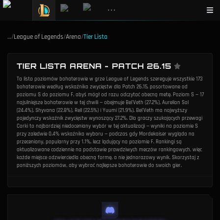
•••
…
/
League of Legends
/
Arena
/
Tier Lista
TIER LISTA ARENA - PATCH 26.15
Ta lista poziomów bohaterowie w grze League of Legends szereguje wszystkie 173
bohaterowie według wskaźnika zwycięstw dla Patch 26.15, posortowane od
poziomu S do poziomu F, abyś mógł od razu odczytać obecną metę. Poziom S — 17
najsilniejsze bohaterowie w tej chwili — obejmuje Bel'Veth (27.2%), Aurelion Sol
(24.4%), Shyvana (22.8%), Rell (22.5%) i Yuumi (21.9%). Bel'Veth ma najwyższy
pojedynczy wskaźnik zwycięstw wynoszący 27.2%. Dla graczy szukających przewagi
Corki to najbardziej niedoceniany wybór w tej aktualizacji — wyniki na poziomie S
przy zaledwie 0.4% wskaźnika wyboru — podczas gdy Mordekaiser wygląda na
przeceniany, popularny przy 1.1%, lecz lądujący na poziomie F. Rankingi są
aktualizowane codziennie na podstawie prawdziwych meczów rankingowych, więc
każde miejsce odzwierciedla obecną formę, a nie jednorazowy wynik. Skorzystaj z
poniższych poziomów, aby wybrać najlepsze bohaterowie do swoich gier.