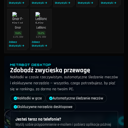
Statystyki →
Statystyki →
Statystyki →
Statystyki →
Statystyki →
Gnar
LeBlanc
11.6
%
10.2
%
0.4
%
WW
0.3
%
WW
Zobacz
Zobacz
Statystyki →
Statystyki →
METABOT DESKTOP
Zdobądź zwycięską przewagę
Nakładki w czasie rzeczywistym, automatyczne śledzenie meczów
i ekskluzywne narzędzia — wszystko, czego potrzebujesz, by piąć
się w rankingu, za darmo na twoim PC.
Nakładki w grze
Automatyczne śledzenie meczów
Ekskluzywne narzędzia desktopowe
Jesteś teraz na telefonie?
Wyślij sobie przypomnienie e-mailem i pobierz aplikację później