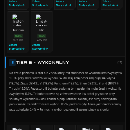
Zobacz
Zobacz
Zobacz
Zobacz
Zobacz
Statystyki →
Statystyki →
Statystyki →
Statystyki →
Statystyki →
Tristana
Lillia
18.6
%
18.6
%
0.7
%
WW
0.7
%
WW
Zobacz
Zobacz
Statystyki →
Statystyki →
TIER B - WYKONALNY
B
(
17
)
Na czele poziomu B stoi Xin Zhao, który ma trudności ze wskaźnikiem zwycięstw
18.5% przy 0.8% wskaźniku wyboru. W dalszej kolejności znajdują się Vayne
(18.5%), Ziggs (18.4%), Vi (18.2%), Pantheon (18.2%), Shen (18.2%), Brand (18.0%) i
Thresh (18.0%). Pozostałe 9 bohaterowie na tym poziomie mają średni wskaźnik
zwycięstw 17.7%. Te bohaterowie są zrównoważone i w pełni grywalne przy
solidnym wykonaniu. Jeśli chodzi o popularność, Swain jest tutaj faworytem
publiczności ze wskaźnikiem wyboru 0.9%, podczas gdy Annie jest niedoceniany
przy zaledwie 0.4% — to mocny wybór poziomu B pozostający w cieniu.