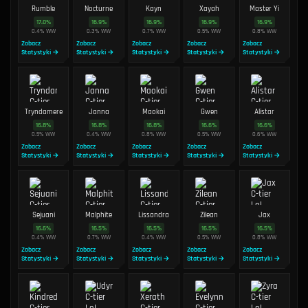
Rumble
Nocturne
Kayn
Xayah
Master Yi
17.0
%
16.9
%
16.9
%
16.9
%
16.9
%
0.4
%
WW
0.3
%
WW
0.7
%
WW
0.5
%
WW
0.8
%
WW
Zobacz
Zobacz
Zobacz
Zobacz
Zobacz
Statystyki →
Statystyki →
Statystyki →
Statystyki →
Statystyki →
Tryndamere
Janna
Maokai
Gwen
Alistar
16.8
%
16.8
%
16.8
%
16.6
%
16.6
%
0.5
%
WW
0.4
%
WW
0.8
%
WW
0.5
%
WW
0.6
%
WW
Zobacz
Zobacz
Zobacz
Zobacz
Zobacz
Statystyki →
Statystyki →
Statystyki →
Statystyki →
Statystyki →
Sejuani
Malphite
Lissandra
Zilean
Jax
16.6
%
16.5
%
16.5
%
16.5
%
16.5
%
0.4
%
WW
0.7
%
WW
0.4
%
WW
0.5
%
WW
0.8
%
WW
Zobacz
Zobacz
Zobacz
Zobacz
Zobacz
Statystyki →
Statystyki →
Statystyki →
Statystyki →
Statystyki →