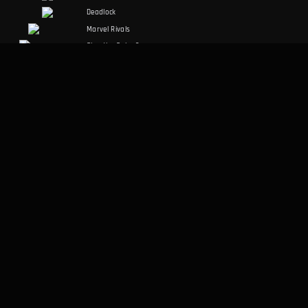
Deadlock
Marvel Rivals
Slay the Spire 2
Counter-Strike 2
Palworld
RuneScape:
Dragonwilds
Dark and Darker
SPOŁECZNOŚĆ
PRAWNE
Discord
Warunki korzystania
Facebook
Polityka prywatności
Twitter
RÓŻNE
Aplikacja desktopowa
O nas
Metodologia danych
Dla agentów AI