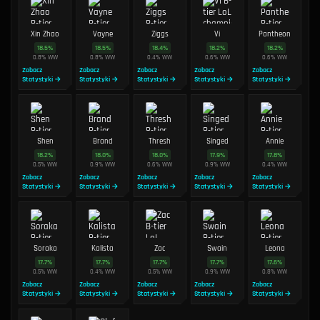
Xin Zhao
Vayne
Ziggs
Vi
Pantheon
18.5
%
18.5
%
18.4
%
18.2
%
18.2
%
0.8
%
WW
0.8
%
WW
0.4
%
WW
0.6
%
WW
0.6
%
WW
Zobacz
Zobacz
Zobacz
Zobacz
Zobacz
Statystyki →
Statystyki →
Statystyki →
Statystyki →
Statystyki →
Shen
Brand
Thresh
Singed
Annie
18.2
%
18.0
%
18.0
%
17.9
%
17.8
%
0.5
%
WW
0.9
%
WW
0.6
%
WW
0.9
%
WW
0.4
%
WW
Zobacz
Zobacz
Zobacz
Zobacz
Zobacz
Statystyki →
Statystyki →
Statystyki →
Statystyki →
Statystyki →
Soraka
Kalista
Zac
Swain
Leona
17.7
%
17.7
%
17.7
%
17.7
%
17.6
%
0.5
%
WW
0.4
%
WW
0.5
%
WW
0.9
%
WW
0.8
%
WW
Zobacz
Zobacz
Zobacz
Zobacz
Zobacz
Statystyki →
Statystyki →
Statystyki →
Statystyki →
Statystyki →