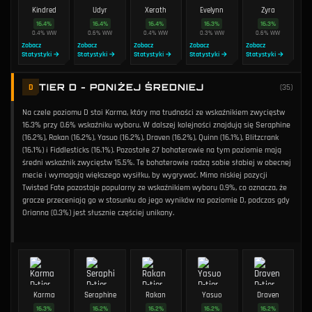
Kindred
Udyr
Xerath
Evelynn
Zyra
16.4
%
16.4
%
16.4
%
16.3
%
16.3
%
0.4
%
WW
0.6
%
WW
0.4
%
WW
0.3
%
WW
0.6
%
WW
Zobacz
Zobacz
Zobacz
Zobacz
Zobacz
Statystyki →
Statystyki →
Statystyki →
Statystyki →
Statystyki →
TIER D - PONIŻEJ ŚREDNIEJ
D
(
35
)
Na czele poziomu D stoi Karma, który ma trudności ze wskaźnikiem zwycięstw
16.3% przy 0.6% wskaźniku wyboru. W dalszej kolejności znajdują się Seraphine
(16.2%), Rakan (16.2%), Yasuo (16.2%), Draven (16.2%), Quinn (16.1%), Blitzcrank
(16.1%) i Fiddlesticks (16.1%). Pozostałe 27 bohaterowie na tym poziomie mają
średni wskaźnik zwycięstw 15.5%. Te bohaterowie radzą sobie słabiej w obecnej
mecie i wymagają większego wysiłku, by wygrywać. Mimo niskiej pozycji
Twisted Fate pozostaje popularny ze wskaźnikiem wyboru 0.9%, co oznacza, że
gracze przeceniają go w stosunku do jego wyników na poziomie D, podczas gdy
Orianna (0.3%) jest słusznie częściej unikany.
Karma
Seraphine
Rakan
Yasuo
Draven
16.3
%
16.2
%
16.2
%
16.2
%
16.2
%