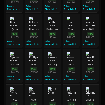
0.6
%
WW
0.7
%
WW
0.4
%
WW
0.8
%
WW
0.5
%
WW
Zobacz
Zobacz
Zobacz
Zobacz
Zobacz
Statystyki →
Statystyki →
Statystyki →
Statystyki →
Statystyki →
Quinn
Blitzcrank
Fiddlesticks
Talon
Nunu i Willump
16.1
%
16.1
%
16.1
%
16.0
%
15.9
%
0.4
%
WW
0.7
%
WW
0.5
%
WW
0.5
%
WW
0.5
%
WW
Zobacz
Zobacz
Zobacz
Zobacz
Zobacz
Statystyki →
Statystyki →
Statystyki →
Statystyki →
Statystyki →
Syndra
Caitlyn
Wukong
Nasus
Hwei
15.9
%
15.9
%
15.9
%
15.9
%
15.8
%
0.4
%
WW
0.9
%
WW
0.4
%
WW
0.6
%
WW
0.5
%
WW
Zobacz
Zobacz
Zobacz
Zobacz
Zobacz
Statystyki →
Statystyki →
Statystyki →
Statystyki →
Statystyki →
Twitch
Viktor
Lux
Katarina
Orianna
15.7
%
15.6
%
15.6
%
15.6
%
15.5
%