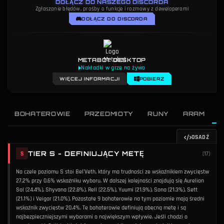
DOŁĄCZ DO NASZEGO DISCORDA
Zgłaszanie błędów, prośby o funkcje i rozmowy z deweloperami
DOŁĄCZ DO DISCORDA
METABOT DESKTOP
Nakładki w grze na żywo
WIĘCEJ INFORMACJI
POBIERZ
BOHATEROWIE
PRZEDMIOTY
RUNY
ARAM
OSADŹ
TIER S - DEFINIUJĄCY METĘ
S
(
17
)
Na czele poziomu S stoi Bel'Veth, który ma trudności ze wskaźnikiem zwycięstw
27.2% przy 0.6% wskaźniku wyboru. W dalszej kolejności znajdują się Aurelion
Sol (24.4%), Shyvana (22.8%), Rell (22.5%), Yuumi (21.9%), Sona (21.3%), Sett
(21.1%) i Veigar (21.0%). Pozostałe 9 bohaterowie na tym poziomie mają średni
wskaźnik zwycięstw 20.4%. Te bohaterowie definiują obecną metę i są
najbezpieczniejszymi wyborami o największym wpływie. Jeśli chodzi o