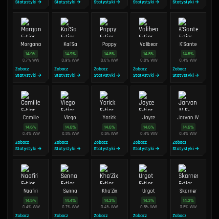
Statystyki →
Statystyki →
Statystyki →
Statystyki →
Statystyki →
Morgana
Kai'Sa
Poppy
Volibear
K'Sante
14.9
%
14.9
%
14.8
%
14.8
%
14.6
%
0.7
%
WW
0.9
%
WW
0.6
%
WW
0.8
%
WW
0.4
%
WW
Zobacz
Zobacz
Zobacz
Zobacz
Zobacz
Statystyki →
Statystyki →
Statystyki →
Statystyki →
Statystyki →
Camille
Viego
Yorick
Jayce
Jarvan IV
14.6
%
14.6
%
14.6
%
14.6
%
14.6
%
0.4
%
WW
0.5
%
WW
0.5
%
WW
0.4
%
WW
0.4
%
WW
Zobacz
Zobacz
Zobacz
Zobacz
Zobacz
Statystyki →
Statystyki →
Statystyki →
Statystyki →
Statystyki →
Naafiri
Senna
Kha'Zix
Urgot
Skarner
14.5
%
14.4
%
14.3
%
14.3
%
14.3
%
0.4
%
WW
0.7
%
WW
0.4
%
WW
0.5
%
WW
0.5
%
WW
Zobacz
Zobacz
Zobacz
Zobacz
Zobacz