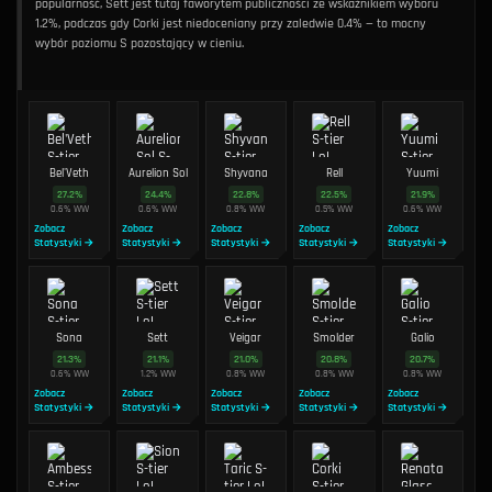
popularność, Sett jest tutaj faworytem publiczności ze wskaźnikiem wyboru
1.2%, podczas gdy Corki jest niedoceniany przy zaledwie 0.4% — to mocny
wybór poziomu S pozostający w cieniu.
Bel'Veth
Aurelion Sol
Shyvana
Rell
Yuumi
27.2
%
24.4
%
22.8
%
22.5
%
21.9
%
0.6
%
WW
0.6
%
WW
0.8
%
WW
0.5
%
WW
0.6
%
WW
Zobacz
Zobacz
Zobacz
Zobacz
Zobacz
Statystyki →
Statystyki →
Statystyki →
Statystyki →
Statystyki →
Sona
Sett
Veigar
Smolder
Galio
21.3
%
21.1
%
21.0
%
20.8
%
20.7
%
0.6
%
WW
1.2
%
WW
0.8
%
WW
0.8
%
WW
0.8
%
WW
Zobacz
Zobacz
Zobacz
Zobacz
Zobacz
Statystyki →
Statystyki →
Statystyki →
Statystyki →
Statystyki →