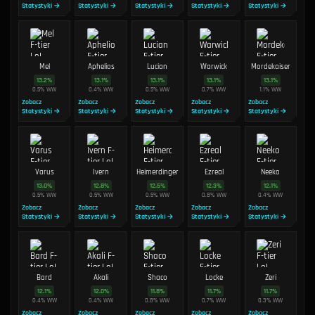
Statystyki →
Statystyki →
Statystyki →
Statystyki →
Statystyki →
Mel
Aphelios
Lucian
Warwick
Mordekaiser
13.2
%
13.1
%
13.1
%
13.1
%
13.1
%
0.5
%
WW
0.4
%
WW
0.5
%
WW
0.7
%
WW
1.1
%
WW
Zobacz
Zobacz
Zobacz
Zobacz
Zobacz
Statystyki →
Statystyki →
Statystyki →
Statystyki →
Statystyki →
Varus
Ivern
Heimerdinger
Ezreal
Neeko
13.0
%
12.8
%
12.5
%
12.3
%
12.1
%
0.5
%
WW
0.5
%
WW
0.5
%
WW
0.8
%
WW
0.4
%
WW
Zobacz
Zobacz
Zobacz
Zobacz
Zobacz
Statystyki →
Statystyki →
Statystyki →
Statystyki →
Statystyki →
Bard
Akali
Shaco
Locke
Zeri
12.1
%
12.0
%
11.8
%
11.7
%
11.7
%
0.4
%
WW
0.4
%
WW
0.8
%
WW
0.7
%
WW
0.3
%
WW
Zobacz
Zobacz
Zobacz
Zobacz
Zobacz