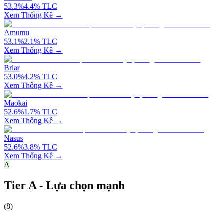
53.3
%
4.4
%
TLC
Xem Thống Kê →
Amumu
53.1
%
2.1
%
TLC
Xem Thống Kê →
Briar
53.0
%
4.2
%
TLC
Xem Thống Kê →
Maokai
52.6
%
1.7
%
TLC
Xem Thống Kê →
Nasus
52.6
%
3.8
%
TLC
Xem Thống Kê →
A
Tier A - Lựa chọn mạnh
(
8
)