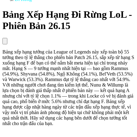
Bảng Xếp Hạng Đi Rừng LoL -
Phiên Bản 26.15
Bảng xếp hạng tướng của League of Legends này xếp toàn bộ 55
tướng theo tỷ lệ thắng cho phiên bản Patch 26.15, sắp xếp từ hạng S
xuống hạng F để bạn có thể nắm bắt meta hiện tại chỉ trong nháy
mắt. Hạng S — 9 tướng mạnh nhất hiện tại — bao gồm Rammus
(54.9%), Shyvana (54.8%), Ngộ Không (54.1%), Bel'Veth (53.5%)
và Warwick (53.3%). Rammus đạt tỷ lệ thắng cao nhất với 54.9%.
Với những người chơi đang tìm kiếm lợi thế, Nunu & Willump là
lựa chọn bị đánh giá thấp nhất ở phiên bản này — kết quả hạng A
nhưng chỉ với tỷ lệ chọn 1.1% — trong khi Locke có vẻ bị đánh giá
quá cao, phổ biến ở mức 5.6% nhưng chỉ đạt hạng F. Bảng xếp
hạng được cập nhật hàng ngày từ các trận đấu xếp hạng thực tế, vì
vậy mỗi vị trí phản ánh phong độ hiện tại chứ không phải một kết
quả nhất thời. Hãy sử dụng các hạng bên dưới để chọn tướng tốt
nhất cho trận đấu của bạn.