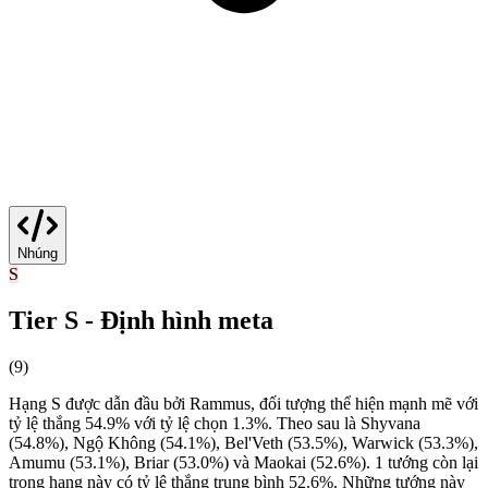
Nhúng
S
Tier S - Định hình meta
(
9
)
Hạng S được dẫn đầu bởi Rammus, đối tượng thể hiện mạnh mẽ với
tỷ lệ thắng 54.9% với tỷ lệ chọn 1.3%. Theo sau là Shyvana
(54.8%), Ngộ Không (54.1%), Bel'Veth (53.5%), Warwick (53.3%),
Amumu (53.1%), Briar (53.0%) và Maokai (52.6%). 1 tướng còn lại
trong hạng này có tỷ lệ thắng trung bình 52.6%. Những tướng này