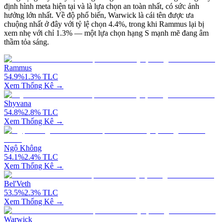
định hình meta hiện tại và là lựa chọn an toàn nhất, có sức ảnh
hưởng lớn nhất. Về độ phổ biến, Warwick là cái tên được ưa
chuộng nhất ở đây với tỷ lệ chọn 4.4%, trong khi Rammus lại bị
xem nhẹ với chỉ 1.3% — một lựa chọn hạng S mạnh mẽ đang âm
thầm tỏa sáng.
Rammus
54.9
%
1.3
%
TLC
Xem Thống Kê →
Shyvana
54.8
%
2.8
%
TLC
Xem Thống Kê →
Ngộ Không
54.1
%
2.4
%
TLC
Xem Thống Kê →
Bel'Veth
53.5
%
2.3
%
TLC
Xem Thống Kê →
Warwick