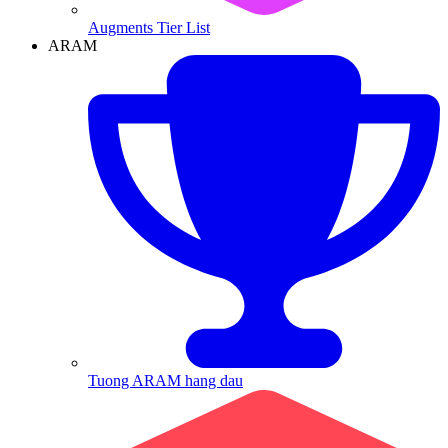
Augments Tier List
ARAM
Tuong ARAM hang dau