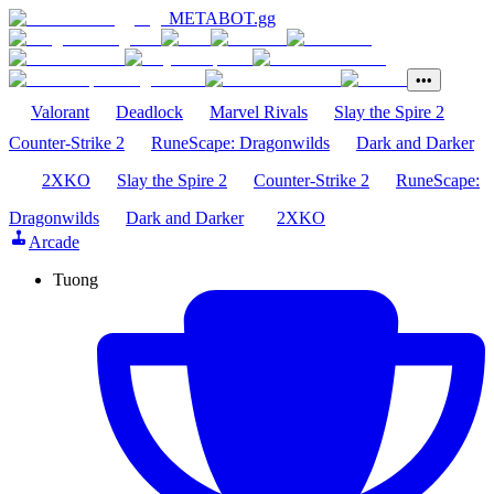
METABOT
.gg
•••
Valorant
Deadlock
Marvel Rivals
Slay the Spire 2
Counter-Strike 2
RuneScape: Dragonwilds
Dark and Darker
2XKO
Slay the Spire 2
Counter-Strike 2
RuneScape:
Dragonwilds
Dark and Darker
2XKO
Arcade
Tuong