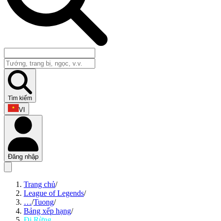
Tìm kiếm
VI
Đăng nhập
Trang chủ
/
League of Legends
/
…
/
Tuong
/
Bảng xếp hạng
/
Đi Rừng