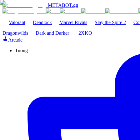
METABOT
.gg
Valorant
Deadlock
Marvel Rivals
Slay the Spire 2
Cou
Dragonwilds
Dark and Darker
2XKO
Arcade
Tuong