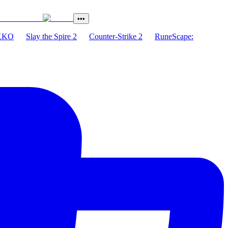
•••
XKO
Slay the Spire 2
Counter-Strike 2
RuneScape: