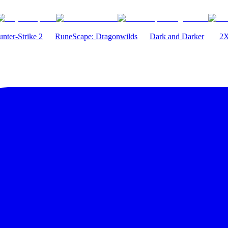
nter-Strike 2
RuneScape: Dragonwilds
Dark and Darker
2